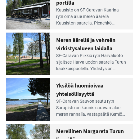
irti
portilla
maisemat ja loistavat virkistäytymis­
arjesta
Lue
mahdollisuudet.
Kuusisto on SF-Caravan Kaarina
Leirintäoppaan
ry:n oma alue meren äärellä
artikkeli:
Kuusiston saarella. Pie­nehkö
Aivan
caravan-alue on lapsiystävällinen,
Saariston
rauhallinen ja silmiinpistävän siisti.
Meren äärellä ja vehreän
Rengastien
portilla
virkistysalueen laidalla
Lue
SF-Caravan Piikkiö ry:n Harvaluoto
Leirintäoppaan
sijait­see Harvaluodon saarella Turun
artikkeli:
kaakkois­puolella. Yhdistys on
Meren
vuokrannut käyttöön­sä osan
äärellä
kunnan viiden hehtaarin
Yksilöä huomioivaa
ja
virkistysalueesta.
vehreän
yhteisöllisyyttä
virkistysalueen
Lue
SF-Caravan Sauvon seutu ry:n
laidalla
Leirintäoppaan
Sarapisto on kaunis caravan-alue
artikkeli:
meren rannalla, vasta­päätä Kemiön
Yksilöä
saarta. Alueella on 130 sähköllä
huomioivaa
varustettua caravan-paik­kaa sekä
Merellinen Margareta Turun
yhteisöllisyyttä
kymmenen paikkaa ilman sähköä.