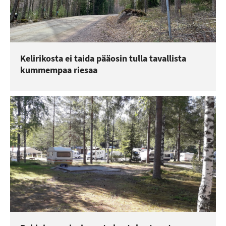
Kelirikosta ei taida pääosin tulla tavallista
kummempaa riesaa