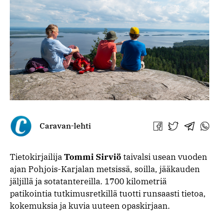
Caravan-lehti
Jaa
Jaa
Jaa
Jaa
Facebookissa
Twitterissä
Telegra
What
Tietokirjailija
Tommi Sirviö
taivalsi usean vuoden
ajan Pohjois-Karjalan metsissä, soilla, jääkauden
jäljillä ja sotatantereilla. 1700 kilometriä
patikointia tutkimusretkillä tuotti runsaasti tietoa,
kokemuksia ja kuvia uuteen opaskirjaan.