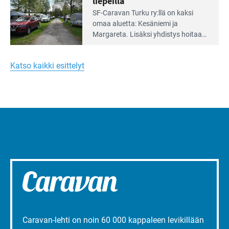
liepeillä
Lue
SF-Caravan Turku ry:llä on kaksi
Leirintäoppaan
omaa aluet­ta: Kesäniemi ja
artikkeli:
Margareta. Lisäksi yhdis­tys hoitaa
Merellinen
Ruissalo Campingin talvialue­
Margareta
toimintaa.
Turun
Katso kaikki esittelyt
liepeillä
Caravan-lehti on noin 60 000 kappaleen levikillään