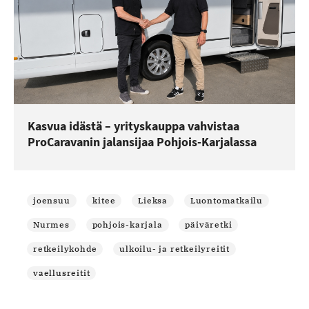
Kasvua idästä – yrityskauppa vahvistaa
ProCaravanin jalansijaa Pohjois-Karjalassa
joensuu
kitee
Lieksa
Luontomatkailu
Nurmes
pohjois-karjala
päiväretki
retkeilykohde
ulkoilu- ja retkeilyreitit
vaellusreitit