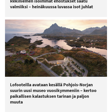
Rekiniemen isoimmat ehostukset saatu
valmiiksi – heinäkuussa luvassa isot juhlat
Lofooteilla avataan kesällä Pohjois-Norjan
suurin uusi museo vuosikymmeniin – kertoo
paikallisen kalastuksen tarinan ja paljon
muuta