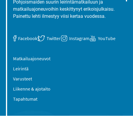
Pohjoismaiden suurin leirintämatkailuun ja
matkailuajoneuvoihin keskittynyt erikoisjulkaisu.
Painettu lehti ilmestyy viisi kertaa vuodessa.
Facebook
Twitter
Instagram
YouTube
Matkailuajoneuvot
Leirintä
Varusteet
Liikenne & ajotaito
Tapahtumat
Suomen Caravan Media Oy