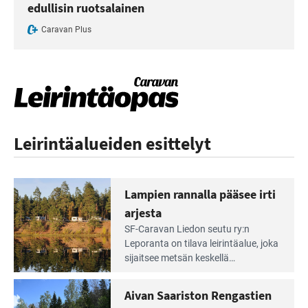
edullisin ruotsalainen
Caravan Plus
Leirintäalueiden esittelyt
Lampien rannalla pääsee irti
arjesta
Lue
SF-Caravan Liedon seutu ry:n
Leirintäoppaan
Leporanta on tilava leirintäalue, joka
artikkeli:
sijaitsee metsän kes­kellä
Lampien
kirkasvetisen lammen ympärillä. –
rannalla
Lampi on upea ja puhdas, ja se
Aivan Saariston Rengastien
pääsee
tarjoaa ympäris­töineen kauniit