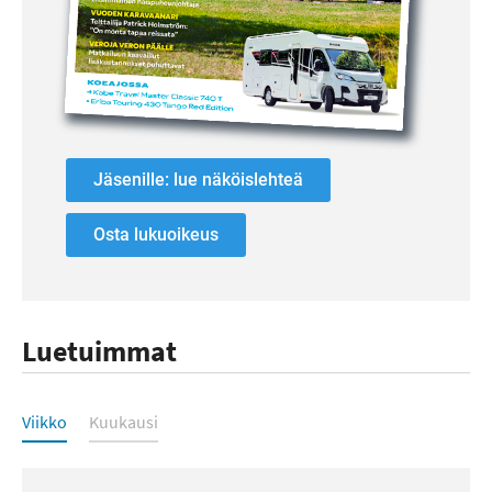
Jäsenille: lue näköislehteä
Osta lukuoikeus
Luetuimmat
Luetuimmat
Viikko
Kuukausi