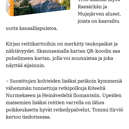
Raesärkän ja
Mujejärven alueet,
joista on kaavailtu
uutta kansallispuistoa.
Kirjan reittikarttoihin on merkitty taukopaikat ja
nähtävyydet. Skannaamalla kartan QR-koodin saa
puhelimeen kartan, jolla voi suunnistaa ja joka
näyttää sijainnin.
– Suosittujen kohteiden lisäksi patikoin kymmeniä
vähemmän tunnettuja retkipolkuja Kiteeltä
Nurmekseen ja Heinävedeltä Ilomantsiin. Upeiden
maisemien lisäksi reittien varrella on lähes
poikkeuksetta hyvät retkeilypalvelut, Tommi Sirviö
kertoo tiedotteessa.