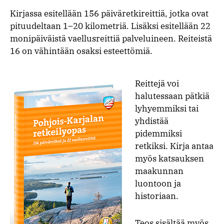
Kirjassa esitellään 156 päiväretkireittiä, jotka ovat
pituudeltaan 1–20 kilometriä. Lisäksi esitellään 22
monipäiväistä vaellusreittiä palveluineen. Reiteistä
16 on vähintään osaksi esteettömiä.
Reittejä voi
halutessaan pätkiä
lyhyemmiksi tai
yhdistää
pidemmiksi
retkiksi. Kirja antaa
myös katsauksen
maakunnan
luontoon ja
historiaan.
Teos sisältää myös