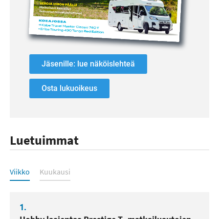
Jäsenille: lue näköislehteä
Osta lukuoikeus
Luetuimmat
Luetuimmat
Viikko
Kuukausi
1.