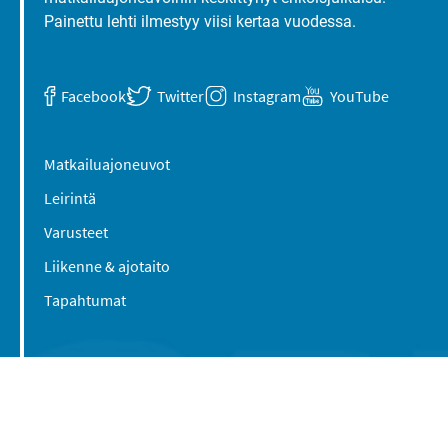
Painettu lehti ilmestyy viisi kertaa vuodessa.
Facebook
Twitter
Instagram
YouTube
Matkailuajoneuvot
Leirintä
Varusteet
Liikenne & ajotaito
Tapahtumat
Suomen Caravan Media Oy
Viipurintie 58