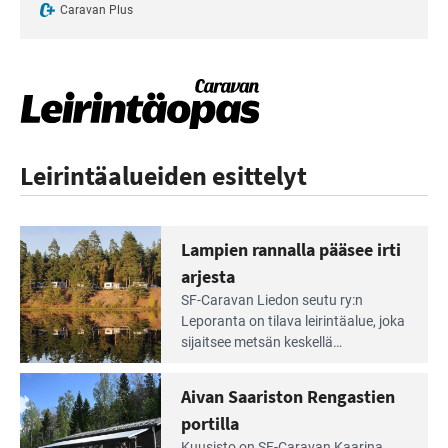
Caravan Plus
Leirintäalueiden esittelyt
Lampien rannalla pääsee irti
arjesta
Lue
SF-Caravan Liedon seutu ry:n
Leirintäoppaan
Leporanta on tilava leirintäalue, joka
artikkeli:
sijaitsee metsän kes­kellä
Lampien
kirkasvetisen lammen ympärillä. –
rannalla
Lampi on upea ja puhdas, ja se
Aivan Saariston Rengastien
pääsee
tarjoaa ympäris­töineen kauniit
irti
portilla
maisemat ja loistavat virkistäytymis­
arjesta
mahdollisuudet.
Kuusisto on SF-Caravan Kaarina