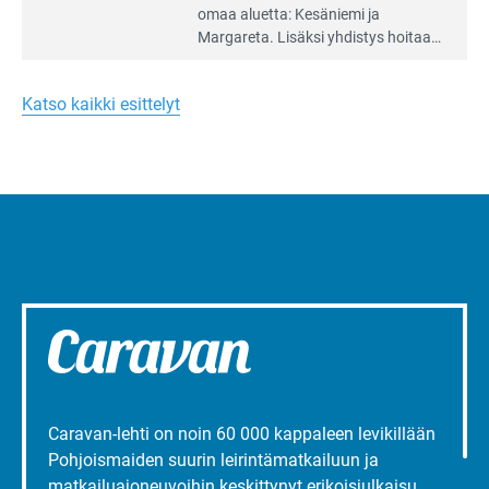
Leirintäoppaan
omaa aluet­ta: Kesäniemi ja
artikkeli:
Margareta. Lisäksi yhdis­tys hoitaa
Merellinen
Ruissalo Campingin talvialue­
Margareta
toimintaa.
Turun
Katso kaikki esittelyt
liepeillä
Caravan-lehti on noin 60 000 kappaleen levikillään
Pohjoismaiden suurin leirintämatkailuun ja
matkailuajoneuvoihin keskittynyt erikoisjulkaisu.