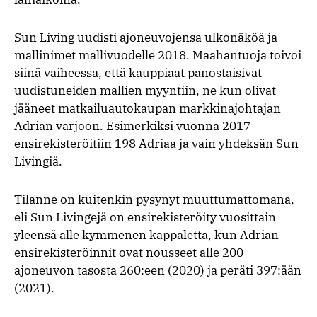
Sun Living uudisti ajoneuvojensa ulkonäköä ja
mallinimet mallivuodelle 2018. Maahantuoja toivoi
siinä vaiheessa, että kauppiaat panostaisivat
uudistuneiden mallien myyntiin, ne kun olivat
jääneet matkailuautokaupan markkinajohtajan
Adrian varjoon. Esimerkiksi vuonna 2017
ensirekisteröitiin 198 Adriaa ja vain yhdeksän Sun
Livingiä.
Tilanne on kuitenkin pysynyt muuttumattomana,
eli Sun Livingejä on ensirekisteröity vuosittain
yleensä alle kymmenen kappaletta, kun Adrian
ensirekisteröinnit ovat nousseet alle 200
ajoneuvon tasosta 260:een (2020) ja peräti 397:ään
(2021).