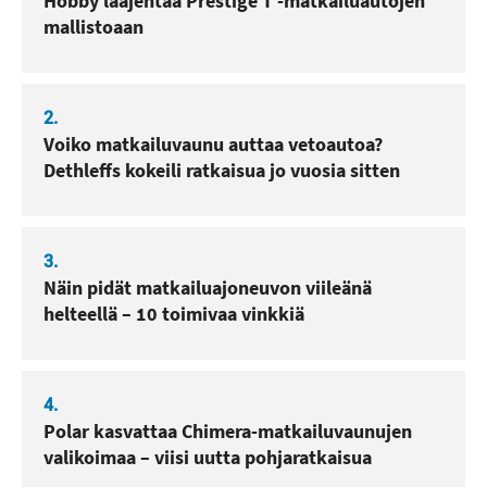
Hobby laajentaa Prestige T -matkailuautojen
mallistoaan
2.
Voiko matkailuvaunu auttaa vetoautoa?
Dethleffs kokeili ratkaisua jo vuosia sitten
3.
Näin pidät matkailuajoneuvon viileänä
helteellä – 10 toimivaa vinkkiä
4.
Polar kasvattaa Chimera-matkailuvaunujen
valikoimaa – viisi uutta pohjaratkaisua