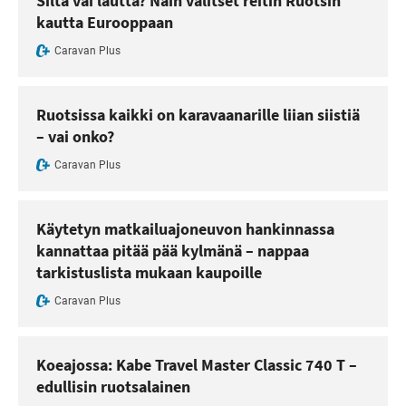
Silta vai lautta? Näin valitset reitin Ruotsin
kautta Eurooppaan
Caravan Plus
Ruotsissa kaikki on karavaanarille liian siistiä
– vai onko?
Caravan Plus
Käytetyn matkailuajoneuvon hankinnassa
kannattaa pitää pää kylmänä – nappaa
tarkistuslista mukaan kaupoille
Caravan Plus
Koeajossa: Kabe Travel Master Classic 740 T –
edullisin ruotsalainen