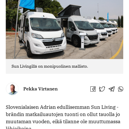
Sun Livingillä on monipuolinen mallisto.
Pekka Virtanen
Jaa
Jaa
Jaa
Jaa
Facebookissa
Twitterissä
Telegra
What
Slovenialaisen Adrian edullisemman Sun Living -
brändin matkailuautojen tuonti on ollut tauolla jo
muutaman vuoden, eikä tilanne ole muuttumassa
lähiaikoina.