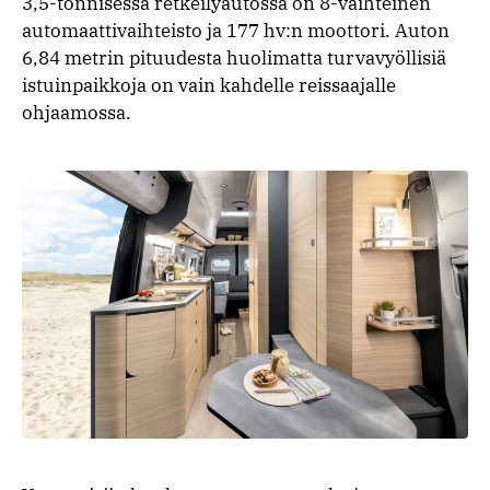
3,5-tonnisessa retkeilyautossa on 8-vaihteinen
automaattivaihteisto ja 177 hv:n moottori. Auton
6,84 metrin pituudesta huolimatta turvavyöllisiä
istuinpaikkoja on vain kahdelle reissaajalle
ohjaamossa.