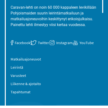
Caravan-lehti on noin 60 000 kappaleen levikillään
Pohjoismaiden suurin leirintämatkailuun ja
matkailuajoneuvoihin keskittynyt erikoisjulkaisu.
Painettu lehti ilmestyy viisi kertaa vuodessa.
Facebook
Twitter
Instagram
YouTube
Matkailuajoneuvot
Leirintä
Varusteet
Liikenne & ajotaito
Tapahtumat