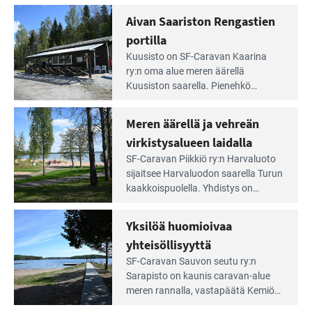
rannalla
Lampi on upea ja puhdas, ja se
Aivan Saariston Rengastien
pääsee
tarjoaa ympäris­töineen kauniit
irti
portilla
maisemat ja loistavat virkistäytymis­
arjesta
Lue
mahdollisuudet.
Kuusisto on SF-Caravan Kaarina
Leirintäoppaan
ry:n oma alue meren äärellä
artikkeli:
Kuusiston saarella. Pie­nehkö
Aivan
caravan-alue on lapsiystävällinen,
Saariston
rauhallinen ja silmiinpistävän siisti.
Meren äärellä ja vehreän
Rengastien
portilla
virkistysalueen laidalla
Lue
SF-Caravan Piikkiö ry:n Harvaluoto
Leirintäoppaan
sijait­see Harvaluodon saarella Turun
artikkeli:
kaakkois­puolella. Yhdistys on
Meren
vuokrannut käyttöön­sä osan
äärellä
kunnan viiden hehtaarin
Yksilöä huomioivaa
ja
virkistysalueesta.
vehreän
yhteisöllisyyttä
virkistysalueen
Lue
SF-Caravan Sauvon seutu ry:n
laidalla
Leirintäoppaan
Sarapisto on kaunis caravan-alue
artikkeli:
meren rannalla, vasta­päätä Kemiön
Yksilöä
saarta. Alueella on 130 sähköllä