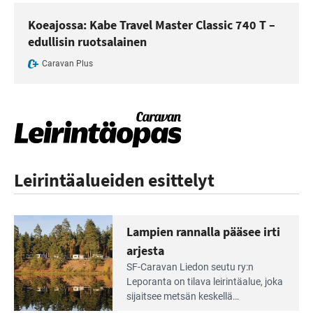
Koeajossa: Kabe Travel Master Classic 740 T –
edullisin ruotsalainen
Caravan Plus
Leirintäalueiden esittelyt
Lampien rannalla pääsee irti
arjesta
Lue
SF-Caravan Liedon seutu ry:n
Leirintäoppaan
Leporanta on tilava leirintäalue, joka
artikkeli:
sijaitsee metsän kes­kellä
Lampien
kirkasvetisen lammen ympärillä. –