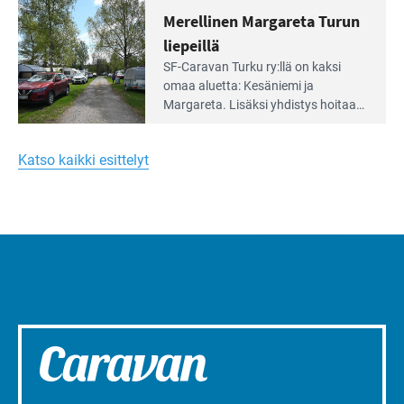
huomioivaa
varustettua caravan-paik­kaa sekä
Merellinen Margareta Turun
yhteisöllisyyttä
kymmenen paikkaa ilman sähköä.
liepeillä
Lue
SF-Caravan Turku ry:llä on kaksi
Leirintäoppaan
omaa aluet­ta: Kesäniemi ja
artikkeli:
Margareta. Lisäksi yhdis­tys hoitaa
Merellinen
Ruissalo Campingin talvialue­
Margareta
toimintaa.
Turun
Katso kaikki esittelyt
liepeillä