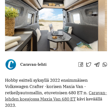
Caravan-lehti
Jaa
Jaa
Jaa
Jaa
Facebookissa
Twitterissä
Telegra
What
Hobby esitteli syksyllä 2022 ensimmäisen
Volkswagen Crafter -korisen Maxia Van -
retkeilyautomallin, etuvetoisen 680 ET:n.
Caravan-
lehden koeajossa Maxia Van 680 ET
kävi keväällä
2023.