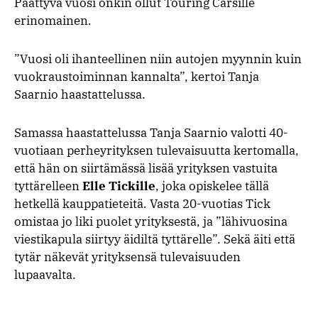
Päättyvä vuosi onkin ollut Touring Carsille
erinomainen.
”Vuosi oli ihanteellinen niin autojen myynnin kuin
vuokraustoiminnan kannalta”, kertoi Tanja
Saarnio haastattelussa.
Samassa haastattelussa Tanja Saarnio valotti 40-
vuotiaan perheyrityksen tulevaisuutta kertomalla,
että hän on siirtämässä lisää yrityksen vastuita
tyttärelleen
Elle Tickille
, joka opiskelee tällä
hetkellä kauppatieteitä. Vasta 20-vuotias Tick
omistaa jo liki puolet yrityksestä, ja ”lähivuosina
viestikapula siirtyy äidiltä tyttärelle”. Sekä äiti että
tytär näkevät yrityksensä tulevaisuuden
lupaavalta.