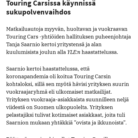
Touring Carsissa käynnissä
sukupolvenvaihdos
Matkailuautoja myyvän, huoltavan ja vuokraavan
Touring Cars -yhtiöiden hallituksen puheenjohtaja
Tanja Saarnio kertoi yritystensä ja alan
kuulumisista joulun alla
YLE:n
haastattelussa.
Saarnio kertoi haastattelussa, että
koronapandemia oli koitua Touring Carsin
kohtaloksi, sillä sen myötä hävisi yrityksen suurin
vuokraajaryhmä eli ulkomaiset matkailijat.
Yrityksen vuokraaja-asiakkaista suunnilleen neljä
viidestä on Suomen ulkopuolelta. Yrityksen
pelastajiksi tulivat kotimaiset asiakkaat, joita tuli
Saarnion mukaan yhtäkkiä ”ovista ja ikkunoista”.