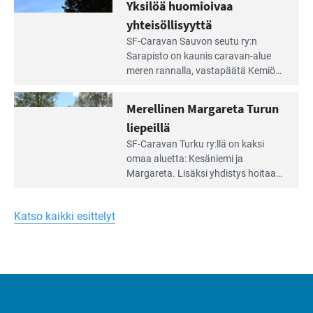
Yksilöä huomioivaa
ja
virkistysalueesta.
vehreän
yhteisöllisyyttä
virkistysalueen
Lue
SF-Caravan Sauvon seutu ry:n
laidalla
Leirintäoppaan
Sarapisto on kaunis caravan-alue
artikkeli:
meren rannalla, vasta­päätä Kemiön
Yksilöä
saarta. Alueella on 130 sähköllä
huomioivaa
varustettua caravan-paik­kaa sekä
Merellinen Margareta Turun
yhteisöllisyyttä
kymmenen paikkaa ilman sähköä.
liepeillä
Lue
SF-Caravan Turku ry:llä on kaksi
Leirintäoppaan
omaa aluet­ta: Kesäniemi ja
artikkeli:
Margareta. Lisäksi yhdis­tys hoitaa
Merellinen
Ruissalo Campingin talvialue­
Margareta
toimintaa.
Turun
Katso kaikki esittelyt
liepeillä