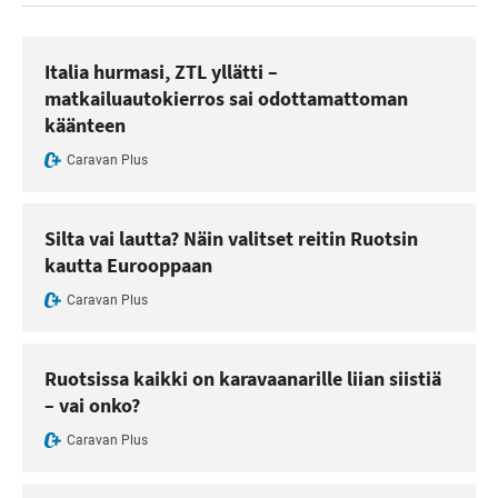
Italia hurmasi, ZTL yllätti –
matkailuautokierros sai odottamattoman
käänteen
Caravan Plus
Silta vai lautta? Näin valitset reitin Ruotsin
kautta Eurooppaan
Caravan Plus
Ruotsissa kaikki on karavaanarille liian siistiä
– vai onko?
Caravan Plus