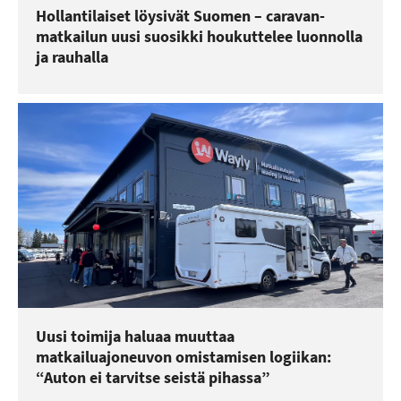
Hollantilaiset löysivät Suomen – caravan-
matkailun uusi suosikki houkuttelee luonnolla
ja rauhalla
Uusi toimija haluaa muuttaa
matkailuajoneuvon omistamisen logiikan:
“Auton ei tarvitse seistä pihassa”