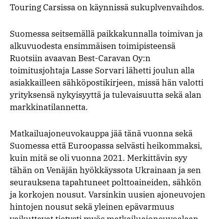
Touring Carsissa on käynnissä sukuplvenvaihdos.
Suomessa seitsemällä paikkakunnalla toimivan ja
alkuvuodesta ensimmäisen toimipisteensä
Ruotsiin avaavan Best-Caravan Oy:n
toimitusjohtaja Lasse Sorvari lähetti joulun alla
asiakkailleen sähköpostikirjeen, missä hän valotti
yrityksensä nykyisyyttä ja tulevaisuutta sekä alan
markkinatilannetta.
Matkailuajoneuvokauppa jää tänä vuonna sekä
Suomessa että Euroopassa selvästi heikommaksi,
kuin mitä se oli vuonna 2021. Merkittävin syy
tähän on Venäjän hyökkäyssota Ukrainaan ja sen
seurauksena tapahtuneet polttoaineiden, sähkön
ja korkojen nousut. Varsinkin uusien ajoneuvojen
hintojen nousut sekä yleinen epävarmuus
vaikuttavat tietysti myös matkailuajoneuvoalaan.