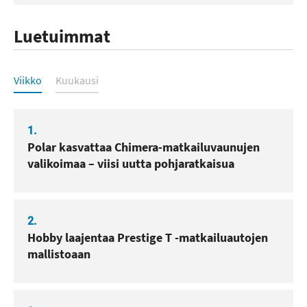
Luetuimmat
Luetuimmat
Viikko
Kuukausi
1.
Polar kasvattaa Chimera-matkailuvaunujen
valikoimaa – viisi uutta pohjaratkaisua
2.
Hobby laajentaa Prestige T -matkailuautojen
mallistoaan