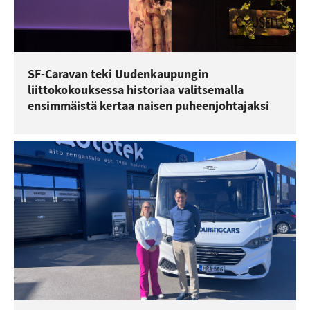
SF-Caravan teki Uudenkaupungin
liittokokouksessa historiaa valitsemalla
ensimmäistä kertaa naisen puheenjohtajaksi