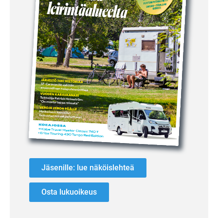
Jäsenille: lue näköislehteä
Osta lukuoikeus