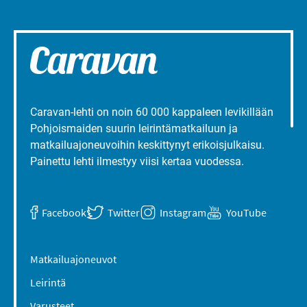
Caravan-lehti on noin 60 000 kappaleen levikillään
Pohjoismaiden suurin leirintämatkailuun ja
matkailuajoneuvoihin keskittynyt erikoisjulkaisu.
Painettu lehti ilmestyy viisi kertaa vuodessa.
Facebook
Twitter
Instagram
YouTube
Matkailuajoneuvot
Leirintä
Varusteet