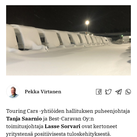
Pekka Virtanen
Jaa
Jaa
Jaa
Jaa
Facebookissa
Twitterissä
Telegra
What
Touring Cars -yhtiöiden hallituksen puheenjohtaja
Tanja Saarnio
ja Best-Caravan Oy:n
toimitusjohtaja
Lasse Sorvari
ovat kertoneet
yritystensä positiivisesta tuloskehityksestä.