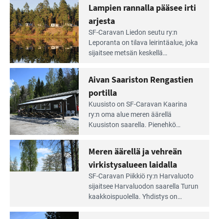
Lampien rannalla pääsee irti
arjesta
Lue
SF-Caravan Liedon seutu ry:n
Leirintäoppaan
Leporanta on tilava leirintäalue, joka
artikkeli:
sijaitsee metsän kes­kellä
Lampien
kirkasvetisen lammen ympärillä. –
rannalla
Lampi on upea ja puhdas, ja se
Aivan Saariston Rengastien
pääsee
tarjoaa ympäris­töineen kauniit
irti
portilla
maisemat ja loistavat virkistäytymis­
arjesta
Lue
mahdollisuudet.
Kuusisto on SF-Caravan Kaarina
Leirintäoppaan
ry:n oma alue meren äärellä
artikkeli:
Kuusiston saarella. Pie­nehkö
Aivan
caravan-alue on lapsiystävällinen,
Saariston
rauhallinen ja silmiinpistävän siisti.
Meren äärellä ja vehreän
Rengastien
portilla
virkistysalueen laidalla
Lue
SF-Caravan Piikkiö ry:n Harvaluoto
Leirintäoppaan
sijait­see Harvaluodon saarella Turun
artikkeli:
kaakkois­puolella. Yhdistys on
Meren
vuokrannut käyttöön­sä osan
äärellä
kunnan viiden hehtaarin