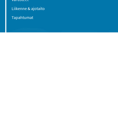
Liikenne & ajotaito
Tapahtumat
Suomen Caravan Media Oy
Viipurintie 58
13210 Hämeenlinna
Yhteystiedot
© 2016-2026 Caravan-lehti / Suomen Caravan
Media Oy
Tietosuojaseloste
Käyttöehdot
Evästeasetukset