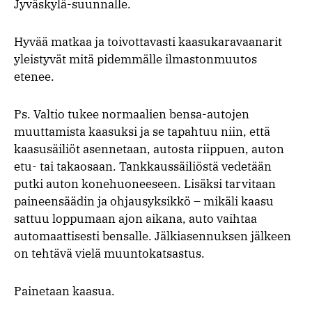
Jyväskylä-suunnalle.
Hyvää matkaa ja toivottavasti kaasukaravaanarit
yleistyvät mitä pidemmälle ilmastonmuutos
etenee.
Ps. Valtio tukee normaalien bensa-autojen
muuttamista kaasuksi ja se tapahtuu niin, että
kaasusäiliöt asennetaan, autosta riippuen, auton
etu- tai takaosaan. Tankkaussäiliöstä vedetään
putki auton konehuoneeseen. Lisäksi tarvitaan
paineensäädin ja ohjausyksikkö – mikäli kaasu
sattuu loppumaan ajon aikana, auto vaihtaa
automaattisesti bensalle. Jälkiasennuksen jälkeen
on tehtävä vielä muuntokatsastus.
Painetaan kaasua.