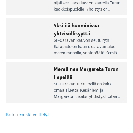
Leirintäoppaan
sijait­see Harvaluodon saarella Turun
artikkeli:
kaakkois­puolella. Yhdistys on
Meren
vuokrannut käyttöön­sä osan
äärellä
kunnan viiden hehtaarin
Yksilöä huomioivaa
ja
virkistysalueesta.
vehreän
yhteisöllisyyttä
virkistysalueen
Lue
SF-Caravan Sauvon seutu ry:n
laidalla
Leirintäoppaan
Sarapisto on kaunis caravan-alue
artikkeli:
meren rannalla, vasta­päätä Kemiön
Yksilöä
saarta. Alueella on 130 sähköllä
huomioivaa
varustettua caravan-paik­kaa sekä
Merellinen Margareta Turun
yhteisöllisyyttä
kymmenen paikkaa ilman sähköä.
liepeillä
Lue
SF-Caravan Turku ry:llä on kaksi
Leirintäoppaan
omaa aluet­ta: Kesäniemi ja
artikkeli:
Margareta. Lisäksi yhdis­tys hoitaa
Merellinen
Ruissalo Campingin talvialue­
Margareta
toimintaa.
Turun
Katso kaikki esittelyt
liepeillä