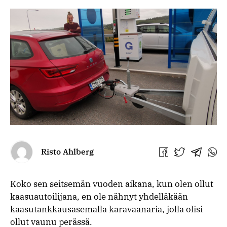
Risto Ahlberg
Jaa
Jaa
Jaa
Jaa
Facebookissa
Twitterissä
Telegra
What
Koko sen seitsemän vuoden aikana, kun olen ollut
kaasuautoilijana, en ole nähnyt yhdelläkään
kaasutankkausasemalla karavaanaria, jolla olisi
ollut vaunu perässä.