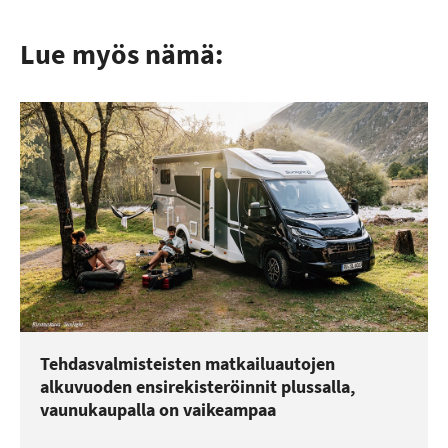
Lue myös nämä:
Tehdasvalmisteisten matkailuautojen
alkuvuoden ensirekisteröinnit plussalla,
vaunukaupalla on vaikeampaa