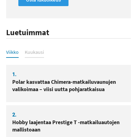
Luetuimmat
Luetuimmat
Viikko
Kuukausi
1.
Polar kasvattaa Chimera-matkailuvaunujen
valikoimaa – viisi uutta pohjaratkaisua
2.
Hobby laajentaa Prestige T -matkailuautojen
mallistoaan