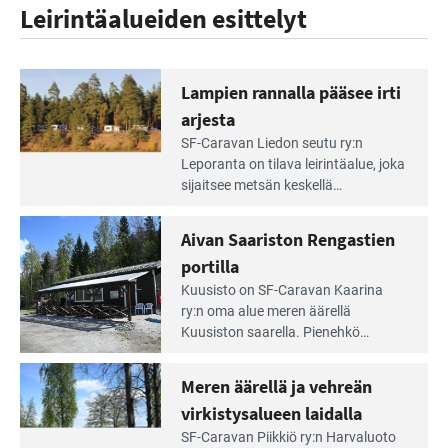
Leirintäalueiden esittelyt
Lampien rannalla pääsee irti
arjesta
Lue
SF-Caravan Liedon seutu ry:n
Leirintäoppaan
Leporanta on tilava leirintäalue, joka
artikkeli:
sijaitsee metsän kes­kellä
Lampien
kirkasvetisen lammen ympärillä. –
rannalla
Lampi on upea ja puhdas, ja se
Aivan Saariston Rengastien
pääsee
tarjoaa ympäris­töineen kauniit
irti
portilla
maisemat ja loistavat virkistäytymis­
arjesta
Lue
mahdollisuudet.
Kuusisto on SF-Caravan Kaarina
Leirintäoppaan
ry:n oma alue meren äärellä
artikkeli:
Kuusiston saarella. Pie­nehkö
Aivan
caravan-alue on lapsiystävällinen,
Saariston
rauhallinen ja silmiinpistävän siisti.
Meren äärellä ja vehreän
Rengastien
portilla
virkistysalueen laidalla
Lue
SF-Caravan Piikkiö ry:n Harvaluoto