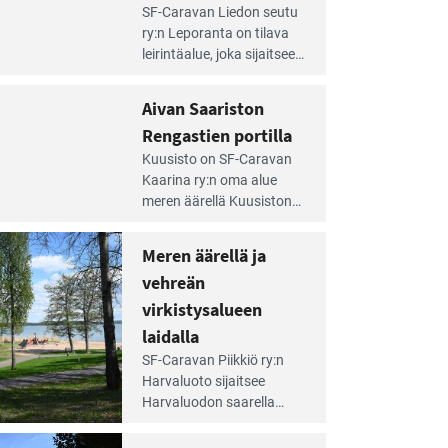
e
SF-Caravan Liedon seutu
irintäoppaan
ry:n Leporanta on tilava
tikkeli:
leirintäalue, joka sijaitsee
mpien
metsän kes­kellä
nnalla
kirkasvetisen lammen
Aivan Saariston
äsee
ympärillä. – Lampi on
i
Rengastien portilla
upea ja puhdas, ja se
jesta
e
tarjoaa ympäris­töineen
Kuusisto on SF-Caravan
irintäoppaan
kauniit maisemat ja
Kaarina ry:n oma alue
tikkeli:
loistavat virkistäytymis­
meren äärellä Kuusiston
van
mahdollisuudet.
saarella. Pie­nehkö
ariston
caravan-alue on
Meren äärellä ja
ngastien
lapsiystävällinen,
rtilla
vehreän
rauhallinen ja
silmiinpistävän siisti.
virkistysalueen
e
laidalla
irintäoppaan
SF-Caravan Piikkiö ry:n
tikkeli:
Harvaluoto sijait­see
eren
Harvaluodon saarella
rellä
Turun kaakkois­puolella.
Yhdistys on vuokrannut