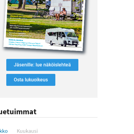
Jäsenille: lue näköislehteä
Osta lukuoikeus
uetuimmat
uetuimmat
ikko
Kuukausi