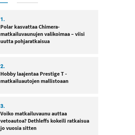
1.
sa
pissa
Polar kasvattaa Chimera-
matkailuvaunujen valikoimaa – viisi
uutta pohjaratkaisua
2.
Hobby laajentaa Prestige T -
matkailuautojen mallistoaan
3.
Voiko matkailuvaunu auttaa
vetoautoa? Dethleffs kokeili ratkaisua
jo vuosia sitten