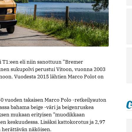
 T1:een eli niin sanottuun ”Bremer
oinen sukupolvi perustui Vitoon, vuonna 2003
anoon. Vuodesta 2015 lähtien Marco Polot on
40 vuoden takaisen Marco Polo -retkeilyauton
assa bahama beige -väri ja beigenruskea
edeksen mukaan erityisen ”muodikkaan
iden keskuudessa. Lisäksi kattokorotus ja 2,97
 herättävän näköisen.