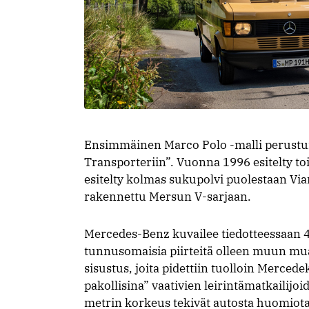
Ensimmäinen Marco Polo -malli perustui
Transporteriin”. Vuonna 1996 esitelty t
esitelty kolmas sukupolvi puolestaan Vi
rakennettu Mersun V-sarjaan.
Mercedes-Benz kuvailee tiedotteessaan 
tunnusomaisia piirteitä olleen muun mu
sisustus, joita pidettiin tuolloin Merc
pakollisina” vaativien leirintämatkailijo
metrin korkeus tekivät autosta huomiota