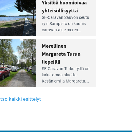
hreän
Yksilöä huomioivaa
rkistysalueen
käyttöön­sä osan kunnan
yhteisöllisyyttä
idalla
viiden hehtaarin
e
virkistysalueesta.
SF-Caravan Sauvon seutu
irintäoppaan
ry:n Sarapisto on kaunis
tikkeli:
caravan-alue meren
silöä
rannalla, vasta­päätä
omioivaa
Kemiön saarta. Alueella
Merellinen
teisöllisyyttä
on 130 sähköllä
Margareta Turun
varustettua caravan-paik­
kaa sekä kymmenen
liepeillä
e
paikkaa ilman sähköä.
SF-Caravan Turku ry:llä on
irintäoppaan
kaksi omaa aluet­ta:
tikkeli:
Kesäniemi ja Margareta.
rellinen
rgareta
Lisäksi yhdis­tys hoitaa
urun
Ruissalo Campingin
epeillä
tso kaikki esittelyt
talvialue­toimintaa.