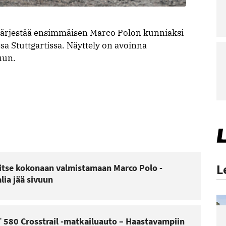
järjestää ensimmäisen Marco Polon kunniaksi
 Stuttgartissa. Näyttely on avoinna
uun.
L
itse kokonaan valmistamaan Marco Polo -
lia jää sivuun
 580 Crosstrail -matkailuauto – Haastavampiin