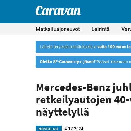
Leirintämatkailun
Siirry
suoraan
erikoislehti
Caravan-
sisältöön
lehti
Matkailuajoneuvot
Leirintä
Var
Lähetä terveisiä toimitukselle ja
voita 100 euron la
Oletko SF-Caravan ry:n jäsen?
Pääset lukemaan u
Mercedes-Benz juhl
retkeilyautojen 40-
näyttelyllä
4.12.2024
NOSTALGIA