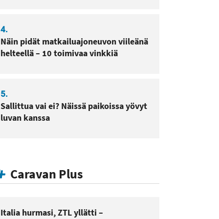
4.
Näin pidät matkailuajoneuvon viileänä
helteellä – 10 toimivaa vinkkiä
5.
Sallittua vai ei? Näissä paikoissa yövyt
luvan kanssa
Caravan Plus
Italia hurmasi, ZTL yllätti –