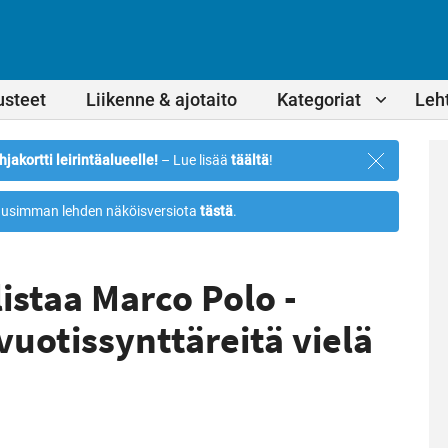
usteet
Liikenne & ajotaito
Kategoriat
Leht
Sulje
hjakortti leirintäalueelle!
– Lue lisää
täältä
!
ilmoitus
usimman lehden näköisversiota
tästä
.
istaa Marco Polo -
vuotissynttäreitä vielä