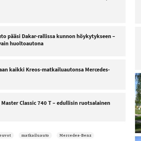
Lu
Le
ar
La
ra
pä
uto pääsi Dakar-rallissa kunnon höykytykseen –
irt
vain huoltoautona
ar
Lu
Le
ar
Ai
aan kaikki Kreos-matkailuautonsa Mercedes-
Sa
Re
po
 Master Classic 740 T – edullisin ruotsalainen
Lu
Le
ar
M
ää
ja
euvot
matkailuauto
Mercedes-Benz