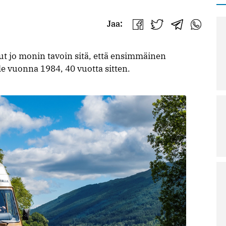
Jaa:
Jaa
Jaa
Jaa
Jaa
Facebookissa
Twitterissä
Telegrammis
WhatsAp
 jo monin tavoin sitä, että ensimmäinen
le vuonna 1984, 40 vuotta sitten.