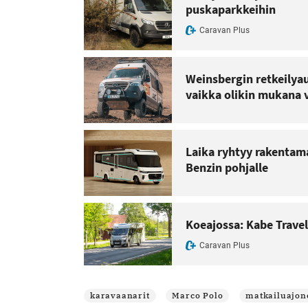
puskaparkkeihin
Caravan Plus
Weinsbergin retkeilya
vaikka olikin mukana 
Laika ryhtyy rakentam
Benzin pohjalle
Koeajossa: Kabe Travel
Caravan Plus
karavaanarit
Marco Polo
matkailuajon