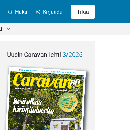
Haku
Kirjaudu
Tilaa
i
Uusin Caravan-lehti
3/2026