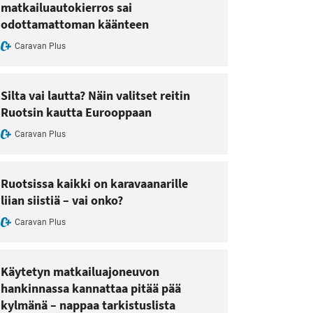
matkailuautokierros sai
odottamattoman käänteen
Caravan Plus
Silta vai lautta? Näin valitset reitin
Ruotsin kautta Eurooppaan
Caravan Plus
Ruotsissa kaikki on karavaanarille
liian siistiä – vai onko?
Caravan Plus
Käytetyn matkailuajoneuvon
hankinnassa kannattaa pitää pää
kylmänä – nappaa tarkistuslista