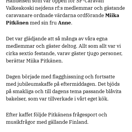
Händelsen som var öppen för SF-Caravan
Valkeakoski nejdens rf:s medlemmar och gästande
caravanare ordnade värdarna ordförande
Miika
Pitkänen
med sin fru
Anne
.
Det var glädjande att så många av våra egna
medlemmar och gäster deltog. Allt som allt var vi
cirka sextio festande, varav gäster tjugo personer,
berättar Miika Pitkänen.
Dagen började med flagghissning och fortsatte
med jubileumskaffe på eftermiddagen. Det bjöds
på smakliga och till dagens tema passande blåvita
bakelser, som var tillverkade i vårt eget kök.
Efter kaffet följde Pitkänens frågesport och
musikfrågor med gällande Finland.