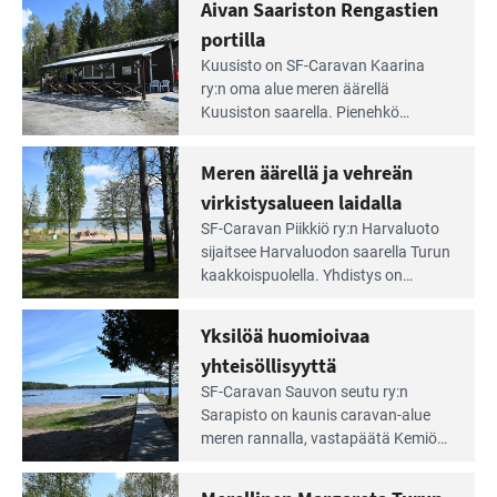
Aivan Saariston Rengastien
pääsee
tarjoaa ympäris­töineen kauniit
irti
portilla
maisemat ja loistavat virkistäytymis­
arjesta
Lue
mahdollisuudet.
Kuusisto on SF-Caravan Kaarina
Leirintäoppaan
ry:n oma alue meren äärellä
artikkeli:
Kuusiston saarella. Pie­nehkö
Aivan
caravan-alue on lapsiystävällinen,
Saariston
rauhallinen ja silmiinpistävän siisti.
Meren äärellä ja vehreän
Rengastien
portilla
virkistysalueen laidalla
Lue
SF-Caravan Piikkiö ry:n Harvaluoto
Leirintäoppaan
sijait­see Harvaluodon saarella Turun
artikkeli:
kaakkois­puolella. Yhdistys on
Meren
vuokrannut käyttöön­sä osan
äärellä
kunnan viiden hehtaarin
Yksilöä huomioivaa
ja
virkistysalueesta.
vehreän
yhteisöllisyyttä
virkistysalueen
Lue
SF-Caravan Sauvon seutu ry:n
laidalla
Leirintäoppaan
Sarapisto on kaunis caravan-alue
artikkeli:
meren rannalla, vasta­päätä Kemiön
Yksilöä
saarta. Alueella on 130 sähköllä
huomioivaa
varustettua caravan-paik­kaa sekä