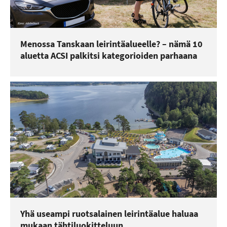
Menossa Tanskaan leirintäalueelle? – nämä 10
aluetta ACSI palkitsi kategorioiden parhaana
Yhä useampi ruotsalainen leirintäalue haluaa
mukaan tähtiluokitteluun