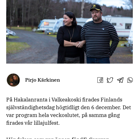
Pirjo Kärkinen
Jaa
Jaa
Jaa
Jaa
Facebookissa
Twitterissä
Telegra
What
På Hakalanranta i Valkeakoski firades Finlands
självständighetsdag högtidligt den 6 december. Det
var program hela veckoslutet, på samma gång
firades vår lillajulfest.