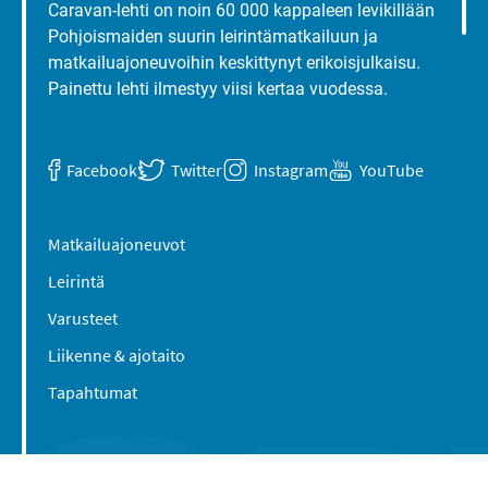
Caravan-lehti on noin 60 000 kappaleen levikillään
Pohjoismaiden suurin leirintämatkailuun ja
matkailuajoneuvoihin keskittynyt erikoisjulkaisu.
Painettu lehti ilmestyy viisi kertaa vuodessa.
Facebook
Twitter
Instagram
YouTube
Matkailuajoneuvot
Leirintä
Varusteet
Liikenne & ajotaito
Tapahtumat
Suomen Caravan Media Oy