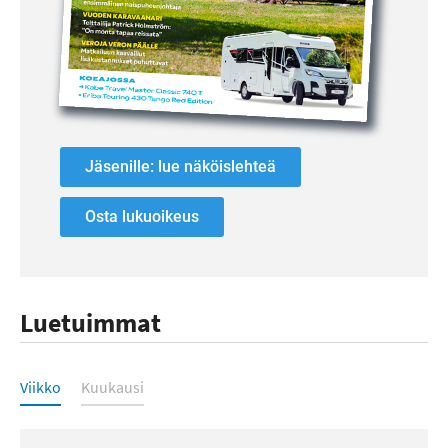
Jäsenille: lue näköislehteä
Osta lukuoikeus
Luetuimmat
Luetuimmat
Viikko
Kuukausi