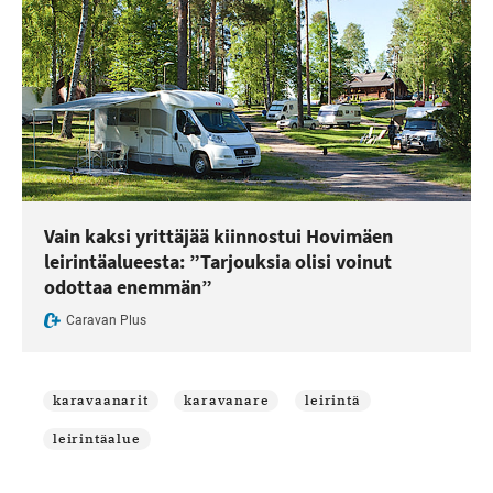
Vain kaksi yrittäjää kiinnostui Hovimäen
leirintäalueesta: ”Tarjouksia olisi voinut
odottaa enemmän”
Caravan Plus
karavaanarit
karavanare
leirintä
leirintäalue