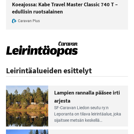
Koeajossa: Kabe Travel Master Classic 740 T –
edullisin ruotsalainen
Caravan Plus
Leirintäalueiden esittelyt
Lampien rannalla pääsee irti
arjesta
Lue
SF-Caravan Liedon seutu ry:n
Leirintäoppaan
Leporanta on tilava leirintäalue, joka
artikkeli:
sijaitsee metsän kes­kellä
Lampien
kirkasvetisen lammen ympärillä. –
rannalla
Lampi on upea ja puhdas, ja se