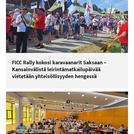
FICC Rally kokosi karavaanarit Saksaan –
Kansainvälistä leirintämatkailupäivää
vietetään yhteisöllisyyden hengessä