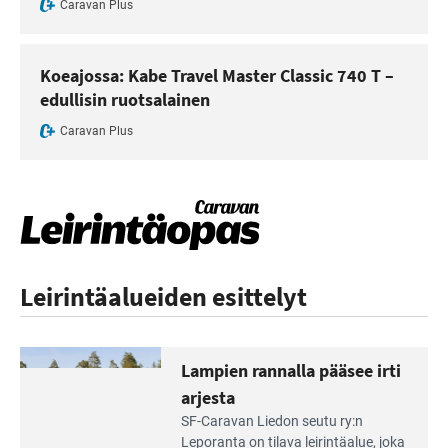
Caravan Plus
Koeajossa: Kabe Travel Master Classic 740 T –
edullisin ruotsalainen
Caravan Plus
Leirintäalueiden esittelyt
Lampien rannalla pääsee irti
arjesta
Lue
SF-Caravan Liedon seutu ry:n
Leirintäoppaan
Leporanta on tilava leirintäalue, joka