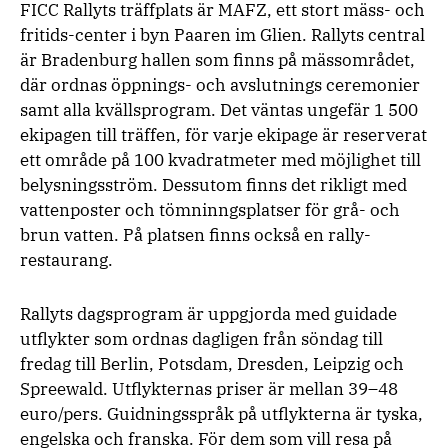
FICC Rallyts träffplats är MAFZ, ett stort mäss- och
fritids-center i byn Paaren im Glien. Rallyts central
är Bradenburg hallen som finns på mässområdet,
där ordnas öppnings- och avslutnings ceremonier
samt alla kvällsprogram. Det väntas ungefär 1 500
ekipagen till träffen, för varje ekipage är reserverat
ett område på 100 kvadratmeter med möjlighet till
belysningsström. Dessutom finns det rikligt med
vattenposter och tömninngsplatser för grå- och
brun vatten. På platsen finns också en rally-
restaurang.
Rallyts dagsprogram är uppgjorda med guidade
utflykter som ordnas dagligen från söndag till
fredag till Berlin, Potsdam, Dresden, Leipzig och
Spreewald. Utflykternas priser är mellan 39–48
euro/pers. Guidningsspråk på utflykterna är tyska,
engelska och franska. För dem som vill resa på