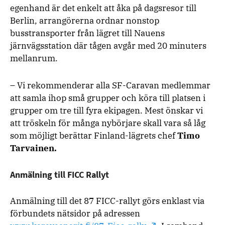
egenhand är det enkelt att åka på dagsresor till
Berlin, arrangörerna ordnar nonstop
busstransporter från lägret till Nauens
järnvägsstation där tågen avgår med 20 minuters
mellanrum.
– Vi rekommenderar alla SF-Caravan medlemmar
att samla ihop små grupper och köra till platsen i
grupper om tre till fyra ekipagen. Mest önskar vi
att tröskeln för många nybörjare skall vara så låg
som möjligt berättar Finland-lägrets chef
Timo
Tarvainen.
Anmälning till FICC Rallyt
Anmälning till det 87 FICC-rallyt görs enklast via
förbundets nätsidor på adressen