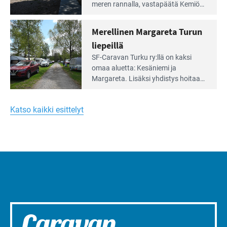
artikkeli:
meren rannalla, vasta­päätä Kemiön
Yksilöä
saarta. Alueella on 130 sähköllä
huomioivaa
varustettua caravan-paik­kaa sekä
Merellinen Margareta Turun
yhteisöllisyyttä
kymmenen paikkaa ilman sähköä.
liepeillä
Lue
SF-Caravan Turku ry:llä on kaksi
Leirintäoppaan
omaa aluet­ta: Kesäniemi ja
artikkeli:
Margareta. Lisäksi yhdis­tys hoitaa
Merellinen
Ruissalo Campingin talvialue­
Margareta
toimintaa.
Turun
Katso kaikki esittelyt
liepeillä