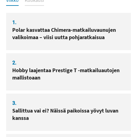
Viikko
Kuukausi
1.
Polar kasvattaa Chimera-matkailuvaunujen
valikoimaa – viisi uutta pohjaratkaisua
2.
Hobby laajentaa Prestige T -matkailuautojen
mallistoaan
3.
Sallittua vai ei? Näissä paikoissa yövyt luvan
kanssa