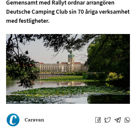
Gemensamt med Rallyt ordnar arrangören
Deutsche Camping Club sin 70 åriga verksamhet
med festligheter.
Caravan
Jaa
Jaa
Jaa
Jaa
Facebookissa
Twitterissä
Telegra
What