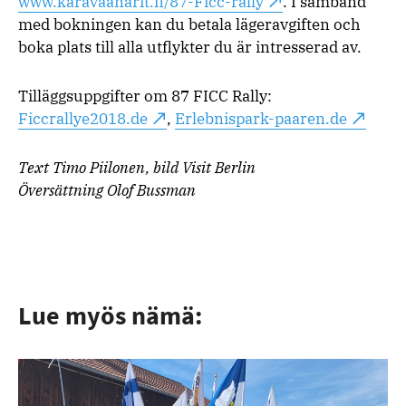
www.karavaanarit.fi/87-Ficc-rally
. I samband
med bokningen kan du betala lägeravgiften och
boka plats till alla utflykter du är intresserad av.
Tilläggsuppgifter om 87 FICC Rally:
Ficcrallye2018.de
,
Erlebnispark-paaren.de
Text Timo Piilonen, bild Visit Berlin
Översättning Olof Bussman
Lue myös nämä: