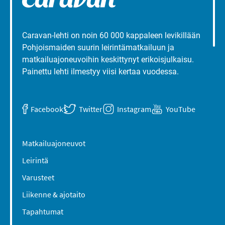
Caravan-lehti on noin 60 000 kappaleen levikillään
Pohjoismaiden suurin leirintämatkailuun ja
matkailuajoneuvoihin keskittynyt erikoisjulkaisu.
Painettu lehti ilmestyy viisi kertaa vuodessa.
Facebook
Twitter
Instagram
YouTube
Matkailuajoneuvot
Leirintä
Varusteet
Liikenne & ajotaito
Tapahtumat