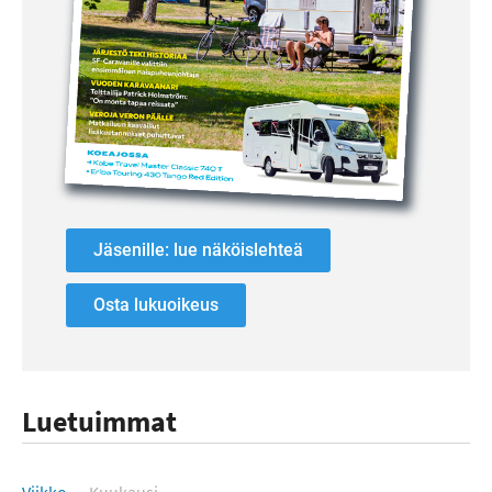
Jäsenille: lue näköislehteä
Osta lukuoikeus
Luetuimmat
Luetuimmat