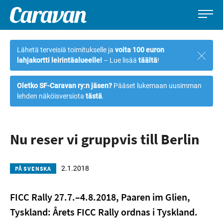
Caravan-
Leirintämatkailun
Siirry
lehti
erikoislehti
suoraan
Lähetä terveisiä toimitukselle ja
voita 100 euron
Sulje
sisältöön
lahjakortti leirintäalueelle!
– Lue lisää
täältä
!
ilmoi
Oletko SF-Caravan ry:n jäsen?
Pääset lukemaan uusimman
lehden näköisversiota
tästä
.
Nu reser vi gruppvis till Berlin
2.1.2018
PÅ SVENSKA
FICC Rally 27.7.–4.8.2018, Paaren im Glien,
Tyskland: Årets FICC Rally ordnas i Tyskland.