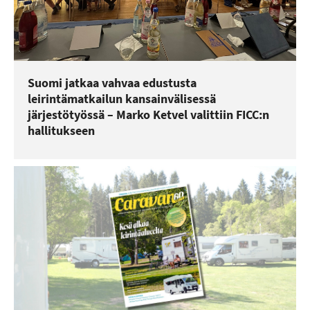
Suomi jatkaa vahvaa edustusta
leirintämatkailun kansainvälisessä
järjestötyössä – Marko Ketvel valittiin FICC:n
hallitukseen