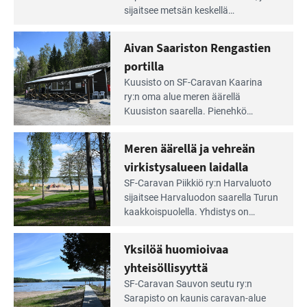
artikkeli:
sijaitsee metsän kes­kellä
Lampien
kirkasvetisen lammen ympärillä. –
rannalla
Lampi on upea ja puhdas, ja se
Aivan Saariston Rengastien
pääsee
tarjoaa ympäris­töineen kauniit
irti
portilla
maisemat ja loistavat virkistäytymis­
arjesta
Lue
mahdollisuudet.
Kuusisto on SF-Caravan Kaarina
Leirintäoppaan
ry:n oma alue meren äärellä
artikkeli:
Kuusiston saarella. Pie­nehkö
Aivan
caravan-alue on lapsiystävällinen,
Saariston
rauhallinen ja silmiinpistävän siisti.
Meren äärellä ja vehreän
Rengastien
portilla
virkistysalueen laidalla
Lue
SF-Caravan Piikkiö ry:n Harvaluoto
Leirintäoppaan
sijait­see Harvaluodon saarella Turun
artikkeli:
kaakkois­puolella. Yhdistys on
Meren
vuokrannut käyttöön­sä osan
äärellä
kunnan viiden hehtaarin
Yksilöä huomioivaa
ja
virkistysalueesta.
vehreän
yhteisöllisyyttä
virkistysalueen
Lue
SF-Caravan Sauvon seutu ry:n
laidalla
Leirintäoppaan
Sarapisto on kaunis caravan-alue