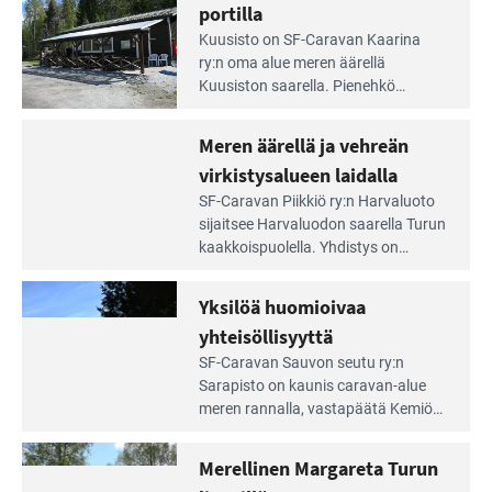
irti
portilla
maisemat ja loistavat virkistäytymis­
arjesta
Lue
mahdollisuudet.
Kuusisto on SF-Caravan Kaarina
Leirintäoppaan
ry:n oma alue meren äärellä
artikkeli:
Kuusiston saarella. Pie­nehkö
Aivan
caravan-alue on lapsiystävällinen,
Saariston
rauhallinen ja silmiinpistävän siisti.
Meren äärellä ja vehreän
Rengastien
portilla
virkistysalueen laidalla
Lue
SF-Caravan Piikkiö ry:n Harvaluoto
Leirintäoppaan
sijait­see Harvaluodon saarella Turun
artikkeli:
kaakkois­puolella. Yhdistys on
Meren
vuokrannut käyttöön­sä osan
äärellä
kunnan viiden hehtaarin
Yksilöä huomioivaa
ja
virkistysalueesta.
vehreän
yhteisöllisyyttä
virkistysalueen
Lue
SF-Caravan Sauvon seutu ry:n
laidalla
Leirintäoppaan
Sarapisto on kaunis caravan-alue
artikkeli:
meren rannalla, vasta­päätä Kemiön
Yksilöä
saarta. Alueella on 130 sähköllä
huomioivaa
varustettua caravan-paik­kaa sekä
Merellinen Margareta Turun
yhteisöllisyyttä
kymmenen paikkaa ilman sähköä.