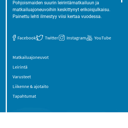
Pohjoismaiden suurin leirintämatkailuun ja
matkailuajoneuvoihin keskittynyt erikoisjulkaisu.
Painettu lehti ilmestyy viisi kertaa vuodessa.
Facebook
Twitter
Instagram
YouTube
Matkailuajoneuvot
Leirintä
Varusteet
Liikenne & ajotaito
Tapahtumat
Suomen Caravan Media Oy