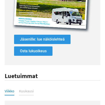
Jäsenille: lue näköislehteä
Osta lukuoikeus
Luetuimmat
Luetuimmat
Viikko
Kuukausi