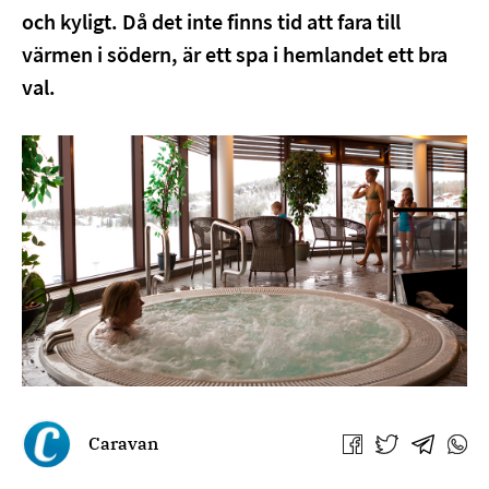
och kyligt. Då det inte finns tid att fara till
värmen i södern, är ett spa i hemlandet ett bra
val.
Caravan
Jaa
Jaa
Jaa
Jaa
Facebookissa
Twitterissä
Telegra
What