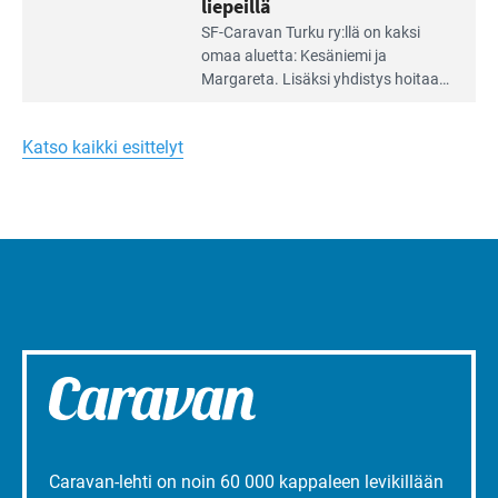
liepeillä
Lue
SF-Caravan Turku ry:llä on kaksi
Leirintäoppaan
omaa aluet­ta: Kesäniemi ja
artikkeli:
Margareta. Lisäksi yhdis­tys hoitaa
Merellinen
Ruissalo Campingin talvialue­
Margareta
toimintaa.
Turun
Katso kaikki esittelyt
liepeillä
Caravan-lehti on noin 60 000 kappaleen levikillään