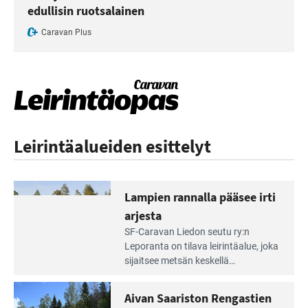
edullisin ruotsalainen
Caravan Plus
Leirintäalueiden esittelyt
Lampien rannalla pääsee irti
arjesta
Lue
SF-Caravan Liedon seutu ry:n
Leirintäoppaan
Leporanta on tilava leirintäalue, joka
artikkeli:
sijaitsee metsän kes­kellä
Lampien
kirkasvetisen lammen ympärillä. –
rannalla
Lampi on upea ja puhdas, ja se
Aivan Saariston Rengastien
pääsee
tarjoaa ympäris­töineen kauniit