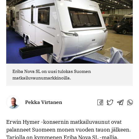
Eriba Nova SL on uusi tulokas Suomen
matkailuvaunumarkkinoilla.
Pekka Virtanen
Jaa
Jaa
Jaa
Jaa
Facebookissa
Twitterissä
Telegra
What
Erwin Hymer -konsernin matkailuvaunut ovat
palanneet Suomeen monen vuoden tauon jälkeen.
Tarjolla on kymmenen Eriba Nova SL -mallia.