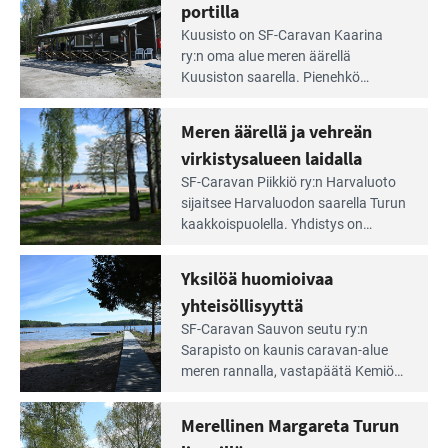
irti
portilla
maisemat ja loistavat virkistäytymis­
arjesta
Lue
mahdollisuudet.
Kuusisto on SF-Caravan Kaarina
Leirintäoppaan
ry:n oma alue meren äärellä
artikkeli:
Kuusiston saarella. Pie­nehkö
Aivan
caravan-alue on lapsiystävällinen,
Saariston
rauhallinen ja silmiinpistävän siisti.
Meren äärellä ja vehreän
Rengastien
portilla
virkistysalueen laidalla
Lue
SF-Caravan Piikkiö ry:n Harvaluoto
Leirintäoppaan
sijait­see Harvaluodon saarella Turun
artikkeli:
kaakkois­puolella. Yhdistys on
Meren
vuokrannut käyttöön­sä osan
äärellä
kunnan viiden hehtaarin
Yksilöä huomioivaa
ja
virkistysalueesta.
vehreän
yhteisöllisyyttä
virkistysalueen
Lue
SF-Caravan Sauvon seutu ry:n
laidalla
Leirintäoppaan
Sarapisto on kaunis caravan-alue
artikkeli:
meren rannalla, vasta­päätä Kemiön
Yksilöä
saarta. Alueella on 130 sähköllä
huomioivaa
varustettua caravan-paik­kaa sekä
Merellinen Margareta Turun
yhteisöllisyyttä
kymmenen paikkaa ilman sähköä.