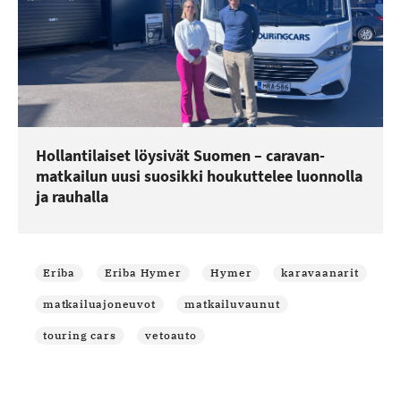
Hollantilaiset löysivät Suomen – caravan-
matkailun uusi suosikki houkuttelee luonnolla
ja rauhalla
Eriba
Eriba Hymer
Hymer
karavaanarit
matkailuajoneuvot
matkailuvaunut
touring cars
vetoauto