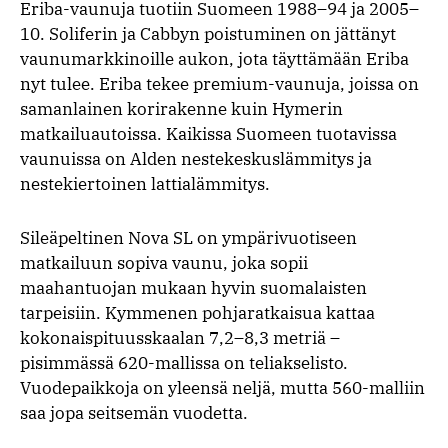
Eriba-vaunuja tuotiin Suomeen 1988–94 ja 2005–
10. Soliferin ja Cabbyn poistuminen on jättänyt
vaunumarkkinoille aukon, jota täyttämään Eriba
nyt tulee. Eriba tekee premium-vaunuja, joissa on
samanlainen korirakenne kuin Hymerin
matkailuautoissa. Kaikissa Suomeen tuotavissa
vaunuissa on Alden nestekeskuslämmitys ja
nestekiertoinen lattialämmitys.
Sileäpeltinen Nova SL on ympärivuotiseen
matkailuun sopiva vaunu, joka sopii
maahantuojan mukaan hyvin suomalaisten
tarpeisiin. Kymmenen pohjaratkaisua kattaa
kokonaispituusskaalan 7,2–8,3 metriä –
pisimmässä 620-mallissa on teliakselisto.
Vuodepaikkoja on yleensä neljä, mutta 560-malliin
saa jopa seitsemän vuodetta.