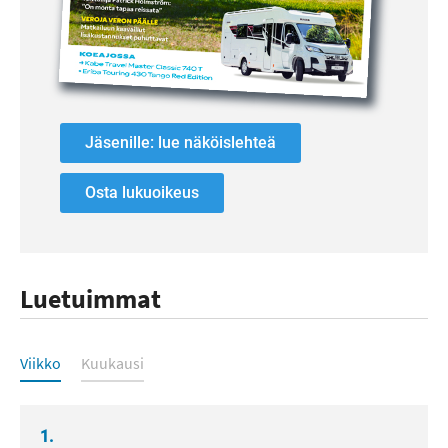
Jäsenille: lue näköislehteä
Osta lukuoikeus
Luetuimmat
Luetuimmat
Viikko
Kuukausi
1.