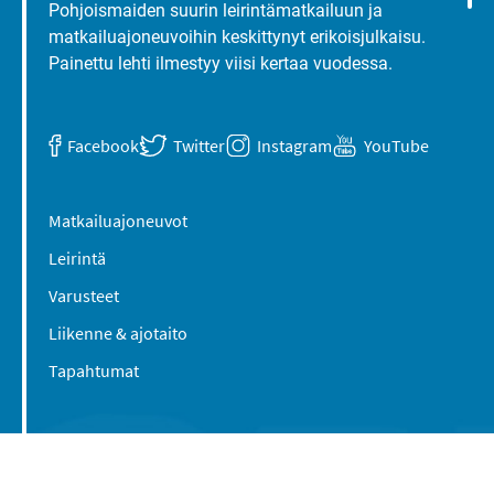
Pohjoismaiden suurin leirintämatkailuun ja
matkailuajoneuvoihin keskittynyt erikoisjulkaisu.
Painettu lehti ilmestyy viisi kertaa vuodessa.
Facebook
Twitter
Instagram
YouTube
Matkailuajoneuvot
Leirintä
Varusteet
Liikenne & ajotaito
Tapahtumat
Suomen Caravan Media Oy