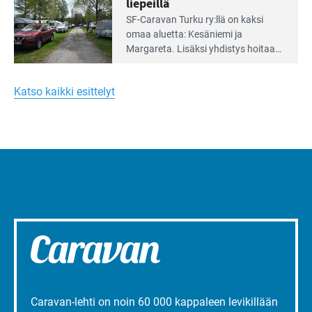
liepeillä
Lue
SF-Caravan Turku ry:llä on kaksi
Leirintäoppaan
omaa aluet­ta: Kesäniemi ja
artikkeli:
Margareta. Lisäksi yhdis­tys hoitaa
Merellinen
Ruissalo Campingin talvialue­
Margareta
toimintaa.
Turun
Katso kaikki esittelyt
liepeillä
Caravan-lehti on noin 60 000 kappaleen levikillään