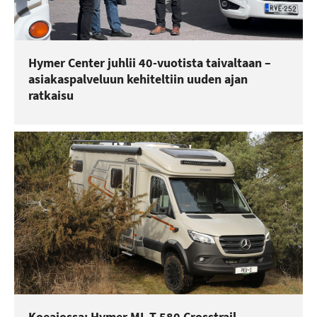
Hymer Center juhlii 40-vuotista taivaltaan –
asiakaspalveluun kehiteltiin uuden ajan
ratkaisu
Koeajossa: Hymer ML-T 580 Crosstrail -