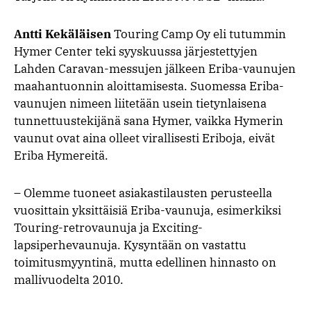
Antti Kekäläisen
Touring Camp Oy eli tutummin
Hymer Center teki syyskuussa järjestettyjen
Lahden Caravan-messujen jälkeen Eriba-vaunujen
maahantuonnin aloittamisesta. Suomessa Eriba-
vaunujen nimeen liitetään usein tietynlaisena
tunnettuustekijänä sana Hymer, vaikka Hymerin
vaunut ovat aina olleet virallisesti Eriboja, eivät
Eriba Hymereitä.
– Olemme tuoneet asiakastilausten perusteella
vuosittain yksittäisiä Eriba-vaunuja, esimerkiksi
Touring-retrovaunuja ja Exciting-
lapsiperhevaunuja. Kysyntään on vastattu
toimitusmyyntinä, mutta edellinen hinnasto on
mallivuodelta 2010.