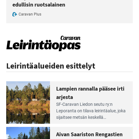
edullisin ruotsalainen
Caravan Plus
Leirintäalueiden esittelyt
Lampien rannalla pääsee irti
arjesta
Lue
SF-Caravan Liedon seutu ry:n
Leirintäoppaan
Leporanta on tilava leirintäalue, joka
artikkeli:
sijaitsee metsän kes­kellä
Lampien
kirkasvetisen lammen ympärillä. –
rannalla
Lampi on upea ja puhdas, ja se
Aivan Saariston Rengastien
pääsee
tarjoaa ympäris­töineen kauniit