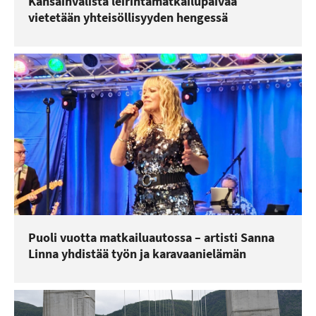
Kansainvälistä leirintämatkailupäivää
vietetään yhteisöllisyyden hengessä
Puoli vuotta matkailuautossa – artisti Sanna
Linna yhdistää työn ja karavaanielämän