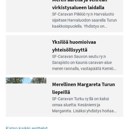
portilla
virkistysalueen laidalla
Lue
SF-Caravan Piikkiö ry:n Harvaluoto
Leirintäoppaan
sijait­see Harvaluodon saarella Turun
artikkeli:
kaakkois­puolella. Yhdistys on
Meren
vuokrannut käyttöön­sä osan
äärellä
kunnan viiden hehtaarin
Yksilöä huomioivaa
ja
virkistysalueesta.
vehreän
yhteisöllisyyttä
virkistysalueen
Lue
SF-Caravan Sauvon seutu ry:n
laidalla
Leirintäoppaan
Sarapisto on kaunis caravan-alue
artikkeli:
meren rannalla, vasta­päätä Kemiön
Yksilöä
saarta. Alueella on 130 sähköllä
huomioivaa
varustettua caravan-paik­kaa sekä
Merellinen Margareta Turun
yhteisöllisyyttä
kymmenen paikkaa ilman sähköä.
liepeillä
Lue
SF-Caravan Turku ry:llä on kaksi
Leirintäoppaan
omaa aluet­ta: Kesäniemi ja
artikkeli:
Margareta. Lisäksi yhdis­tys hoitaa
Merellinen
Ruissalo Campingin talvialue­
Margareta
toimintaa.
Turun
Katso kaikki esittelyt