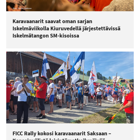
Karavaanarit saavat oman sarjan
Iskelmäviikolla Kiuruvedellä järjestettävissä
Iskelmätangon SM-kisoissa
FICC Rally kokosi karavaanarit Saksaan –