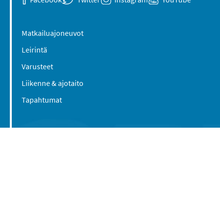
Matkailuajoneuvot
Leirintä
Varusteet
Liikenne & ajotaito
Tapahtumat
Suomen Caravan Media Oy
Viipurintie 58
13210 Hämeenlinna
Yhteystiedot