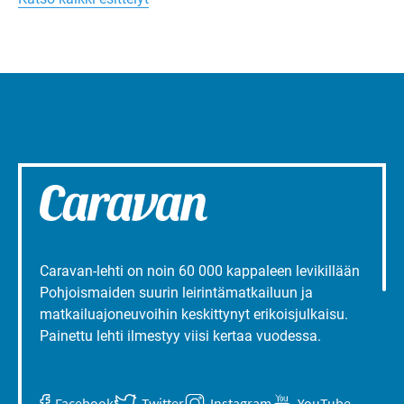
liepeillä
Caravan-lehti on noin 60 000 kappaleen levikillään
Pohjoismaiden suurin leirintämatkailuun ja
matkailuajoneuvoihin keskittynyt erikoisjulkaisu.
Painettu lehti ilmestyy viisi kertaa vuodessa.
Facebook
Twitter
Instagram
YouTube