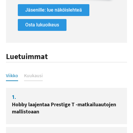
Jäsenille: lue näköislehteä
Osta lukuoikeus
Luetuimmat
Luetuimmat
Viikko
Kuukausi
1.
Hobby laajentaa Prestige T -matkailuautojen
mallistoaan