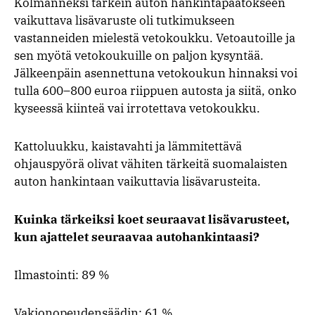
Kolmanneksi tärkein auton hankintapäätökseen
vaikuttava lisävaruste oli tutkimukseen
vastanneiden mielestä vetokoukku. Vetoautoille ja
sen myötä vetokoukuille on paljon kysyntää.
Jälkeenpäin asennettuna vetokoukun hinnaksi voi
tulla 600–800 euroa riippuen autosta ja siitä, onko
kyseessä kiinteä vai irrotettava vetokoukku.
Kattoluukku, kaistavahti ja lämmitettävä
ohjauspyörä olivat vähiten tärkeitä suomalaisten
auton hankintaan vaikuttavia lisävarusteita.
Kuinka tärkeiksi koet seuraavat lisävarusteet,
kun ajattelet seuraavaa autohankintaasi?
Ilmastointi: 89 %
Vakionopeudensäädin: 61 %