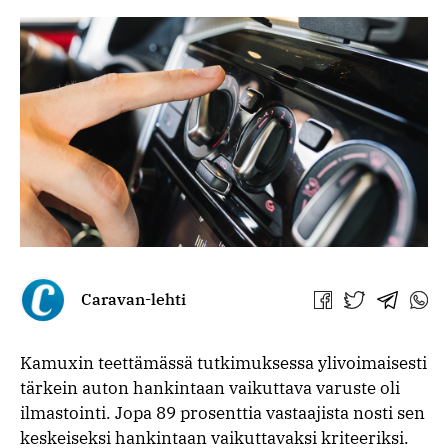
Caravan-lehti
Jaa
Jaa
Jaa
Jaa
Facebookissa
Twitterissä
Telegra
What
Kamuxin teettämässä tutkimuksessa ylivoimaisesti
tärkein auton hankintaan vaikuttava varuste oli
ilmastointi. Jopa 89 prosenttia vastaajista nosti sen
keskeiseksi hankintaan vaikuttavaksi kriteeriksi.