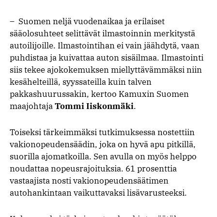
– Suomen neljä vuodenaikaa ja erilaiset
sääolosuhteet selittävät ilmastoinnin merkitystä
autoilijoille. Ilmastointihan ei vain jäähdytä, vaan
puhdistaa ja kuivattaa auton sisäilmaa. Ilmastointi
siis tekee ajokokemuksen miellyttävämmäksi niin
kesähelteillä, syyssateilla kuin talven
pakkashuurussakin, kertoo Kamuxin Suomen
maajohtaja
Tommi Iiskonmäki
.
Toiseksi tärkeimmäksi tutkimuksessa nostettiin
vakionopeudensäädin, joka on hyvä apu pitkillä,
suorilla ajomatkoilla. Sen avulla on myös helppo
noudattaa nopeusrajoituksia. 61 prosenttia
vastaajista nosti vakionopeudensäätimen
autohankintaan vaikuttavaksi lisävarusteeksi.