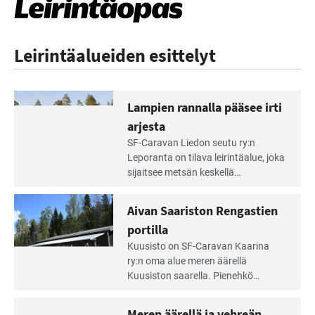
Leirintäalueiden esittelyt
Lampien rannalla pääsee irti
arjesta
Lue
SF-Caravan Liedon seutu ry:n
Leirintäoppaan
Leporanta on tilava leirintäalue, joka
artikkeli:
sijaitsee metsän kes­kellä
Lampien
kirkasvetisen lammen ympärillä. –
rannalla
Lampi on upea ja puhdas, ja se
Aivan Saariston Rengastien
pääsee
tarjoaa ympäris­töineen kauniit
irti
portilla
maisemat ja loistavat virkistäytymis­
arjesta
Lue
mahdollisuudet.
Kuusisto on SF-Caravan Kaarina
Leirintäoppaan
ry:n oma alue meren äärellä
artikkeli:
Kuusiston saarella. Pie­nehkö
Aivan
caravan-alue on lapsiystävällinen,
Saariston
rauhallinen ja silmiinpistävän siisti.
Meren äärellä ja vehreän
Rengastien