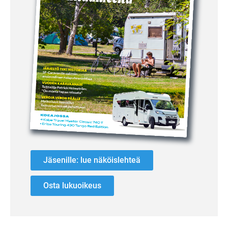
Jäsenille: lue näköislehteä
Osta lukuoikeus