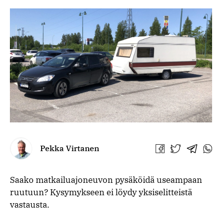
Pekka Virtanen
Jaa
Jaa
Jaa
Jaa
Facebookissa
Twitterissä
Telegra
What
Saako matkailuajoneuvon pysäköidä useampaan
ruutuun? Kysymykseen ei löydy yksiselitteistä
vastausta.