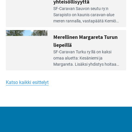
yhteisöllisyyttä
virkistysalueen
Lue
SF-Caravan Sauvon seutu ry:n
laidalla
Leirintäoppaan
Sarapisto on kaunis caravan-alue
artikkeli:
meren rannalla, vasta­päätä Kemiön
Yksilöä
saarta. Alueella on 130 sähköllä
huomioivaa
varustettua caravan-paik­kaa sekä
Merellinen Margareta Turun
yhteisöllisyyttä
kymmenen paikkaa ilman sähköä.
liepeillä
Lue
SF-Caravan Turku ry:llä on kaksi
Leirintäoppaan
omaa aluet­ta: Kesäniemi ja
artikkeli:
Margareta. Lisäksi yhdis­tys hoitaa
Merellinen
Ruissalo Campingin talvialue­
Margareta
toimintaa.
Turun
Katso kaikki esittelyt
liepeillä