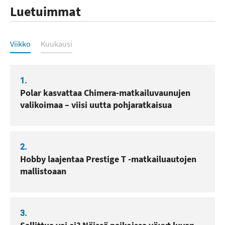
Luetuimmat
Luetuimmat
Viikko
Kuukausi
1.
Polar kasvattaa Chimera-matkailuvaunujen
valikoimaa – viisi uutta pohjaratkaisua
2.
Hobby laajentaa Prestige T -matkailuautojen
mallistoaan
3.