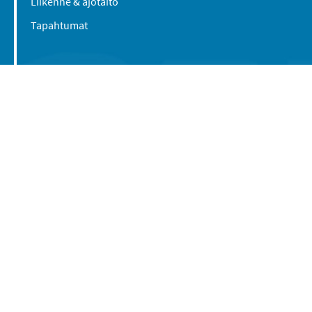
Liikenne & ajotaito
Tapahtumat
Suomen Caravan Media Oy
Viipurintie 58
13210 Hämeenlinna
Yhteystiedot
© 2016-2026 Caravan-lehti / Suomen Caravan
Media Oy
Tietosuojaseloste
Käyttöehdot
Evästeasetukset