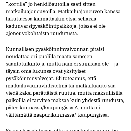
”kortilla” jo henkilöautoilla saati sitten
matkailuajoneuvoilla. Matkailuajoneuvon kanssa
liikuttaessa kannattaakin etsiä sellaisia
kadunvarsipysäköintipaikkoja, joissa ei ole
ajoneuvokohtaista ruudutusta.
Kunnallisen pysäköinninvalvonnan pitäisi
noudattaa eri puolilla maata samojen
sääntötulkintoja, mutta näin ei suinkaan ole – ja
täysin oma lukunsa ovat yksityiset
pysäköinninvalvojat. Eli toteamus, että
matkailuvaunuyhdistelmä tai matkailuauto saa
viedä kaksi perättäistä ruutua, mutta maksullisilla
paikoilla ei tarvitse maksaa kuin yhdestä ruudusta,
pätee kunnassa/kaupungissa A, mutta ei
välttämättä naapurikunnassa/-kaupungissa.
Se on yksiselitteistä, että jos matkailuvaunun tai