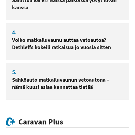
Sallittua vai ei? Näissä paikoissa yövyt luvan
kanssa
4.
Voiko matkailuvaunu auttaa vetoautoa?
Dethleffs kokeili ratkaisua jo vuosia sitten
5.
Sähköauto matkailuvaunun vetoautona –
nämä kuusi asiaa kannattaa tietää
Caravan Plus