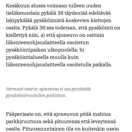
Kesäkuun alussa voimaan tulleen uuden
tieliikennelain pykälä 38 täydentää edeltävää
lakipykälää pysäköimistä koskevien kieltojen
osalta. Pykälä 38:ssa todetaan, että pysäköinti on
kiellettyä niin, a) että ajoneuvo on osittain
liikenteenohjauslaitteella osoitetun
pysäköintipaikan ulkopuolella; b)
pysäköintialueella muulla kuin
liikenteenohjauslaitteella osoitetulla paikalla.
Varmasti väärin: ajoneuvoa ei saa pysäköidä
pysäköintiruutuihin poikittain.
Pääperiaate on, että ajoneuvon pitää mahtua
parkkiruutuun sekä pituutensa että leveytensä
osalta. Pituussuuntainen tila on kuitenkin usein