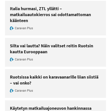
Italia hurmasi, ZTL yllätti –
matkailuautokierros sai odottamattoman
käänteen
Caravan Plus
Silta vai lautta? Näin valitset reitin Ruotsin
kautta Eurooppaan
Caravan Plus
Ruotsissa kaikki on karavaanarille liian siistiä
– vai onko?
Caravan Plus
Käytetyn matkailuajoneuvon hankinnassa