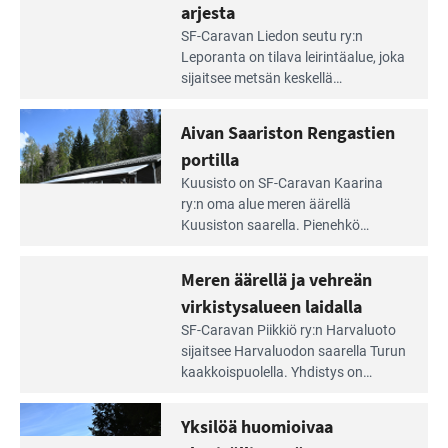
arjesta
Lue
SF-Caravan Liedon seutu ry:n
Leirintäoppaan
Leporanta on tilava leirintäalue, joka
artikkeli:
sijaitsee metsän kes­kellä
Lampien
kirkasvetisen lammen ympärillä. –
rannalla
Lampi on upea ja puhdas, ja se
Aivan Saariston Rengastien
pääsee
tarjoaa ympäris­töineen kauniit
irti
portilla
maisemat ja loistavat virkistäytymis­
arjesta
Lue
mahdollisuudet.
Kuusisto on SF-Caravan Kaarina
Leirintäoppaan
ry:n oma alue meren äärellä
artikkeli:
Kuusiston saarella. Pie­nehkö
Aivan
caravan-alue on lapsiystävällinen,
Saariston
rauhallinen ja silmiinpistävän siisti.
Meren äärellä ja vehreän
Rengastien
portilla
virkistysalueen laidalla
Lue
SF-Caravan Piikkiö ry:n Harvaluoto
Leirintäoppaan
sijait­see Harvaluodon saarella Turun
artikkeli:
kaakkois­puolella. Yhdistys on
Meren
vuokrannut käyttöön­sä osan
äärellä
kunnan viiden hehtaarin
Yksilöä huomioivaa
ja
virkistysalueesta.
vehreän