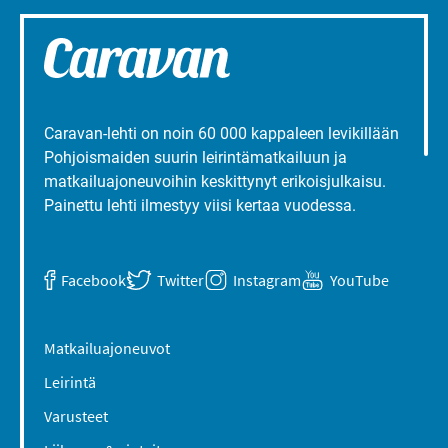
Caravan-lehti on noin 60 000 kappaleen levikillään
Pohjoismaiden suurin leirintämatkailuun ja
matkailuajoneuvoihin keskittynyt erikoisjulkaisu.
Painettu lehti ilmestyy viisi kertaa vuodessa.
Facebook
Twitter
Instagram
YouTube
Matkailuajoneuvot
Leirintä
Varusteet