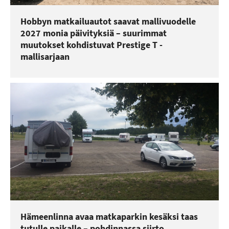
Hobbyn matkailuautot saavat mallivuodelle
2027 monia päivityksiä – suurimmat
muutokset kohdistuvat Prestige T -
mallisarjaan
Hämeenlinna avaa matkaparkin kesäksi taas
tutulle paikalle – pohdinnassa siirto