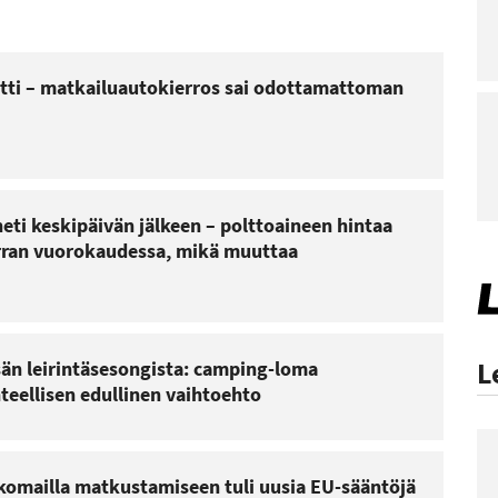
lätti – matkailuautokierros sai odottamattoman
eti keskipäivän jälkeen – polttoaineen hintaa
erran vuorokaudessa, mikä muuttaa
L
sän leirintäsesongista: camping-loma
teellisen edullinen vaihtoehto
omailla matkustamiseen tuli uusia EU-sääntöjä