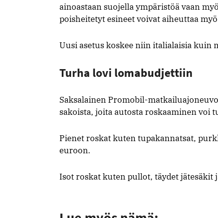
ainoastaan suojella ympäristöä vaan myös
poisheitetyt esineet voivat aiheuttaa m
Uusi asetus koskee niin italialaisia kuin 
Turha lovi lomabudjettiin
Saksalainen Promobil-matkailuajoneuvoleh
sakoista, joita autosta roskaaminen voi t
Pienet roskat kuten tupakannatsat, purkk
euroon.
Isot roskat kuten pullot, täydet jätesäkit
Lue myös nämä: