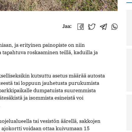
Jaa:
Jaa
Jaa
Jaa
Jaa
Facebookissa
Twitterissä
Telegrammis
WhatsAp
miaan, ja erityinen painopiste on niin
a tapahtuva roskaaminen teillä, kaduilla ja
elliseksikin kutsuttu asetus määrää autosta
keestä tai loppuun jauhetusta purukumista
 parkkipaikalle dumpatuista suuremmista
ätesäkistä ja isommista esineistä voi
.
jelualueella tai vesistön äärellä, sakkojen
: ajokortti voidaan ottaa kuivumaan 15