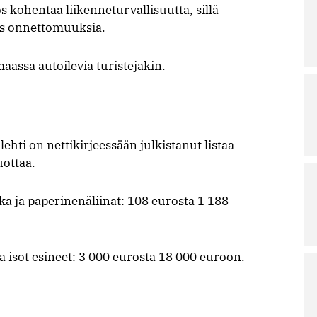
 kohentaa liikenneturvallisuutta, sillä
yös onnettomuuksia.
maassa autoilevia turistejakin.
ti on nettikirjeessään julkistanut listaa
uottaa.
a ja paperinenäliinat: 108 eurosta 1 188
 ja isot esineet: 3 000 eurosta 18 000 euroon.