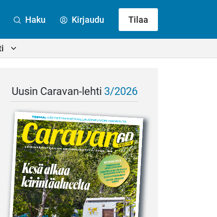
Haku
Kirjaudu
Tilaa
i
Uusin Caravan-lehti
3/2026