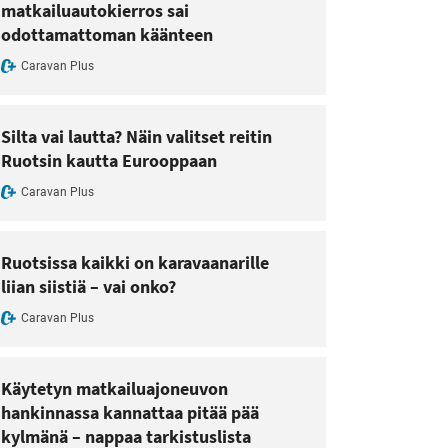
matkailuautokierros sai
odottamattoman käänteen
Caravan Plus
Silta vai lautta? Näin valitset reitin
Ruotsin kautta Eurooppaan
Caravan Plus
Ruotsissa kaikki on karavaanarille
liian siistiä – vai onko?
Caravan Plus
Käytetyn matkailuajoneuvon
hankinnassa kannattaa pitää pää
kylmänä – nappaa tarkistuslista