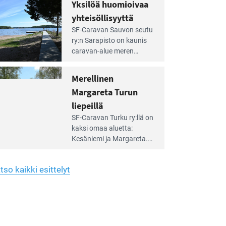
hreän
Yksilöä huomioivaa
rkistysalueen
käyttöön­sä osan kunnan
yhteisöllisyyttä
idalla
viiden hehtaarin
e
virkistysalueesta.
SF-Caravan Sauvon seutu
irintäoppaan
ry:n Sarapisto on kaunis
tikkeli:
caravan-alue meren
silöä
rannalla, vasta­päätä
omioivaa
Kemiön saarta. Alueella
Merellinen
teisöllisyyttä
on 130 sähköllä
Margareta Turun
varustettua caravan-paik­
kaa sekä kymmenen
liepeillä
e
paikkaa ilman sähköä.
SF-Caravan Turku ry:llä on
irintäoppaan
kaksi omaa aluet­ta:
tikkeli:
Kesäniemi ja Margareta.
rellinen
rgareta
Lisäksi yhdis­tys hoitaa
urun
Ruissalo Campingin
epeillä
tso kaikki esittelyt
talvialue­toimintaa.