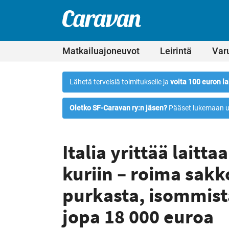
Leirintämatkailun
Siirry
suoraan
erikoislehti
Caravan-
sisältöön
lehti
Matkailuajoneuvot
Leirintä
Var
Lähetä terveisiä toimitukselle ja
voita 100 euron la
Oletko SF-Caravan ry:n jäsen?
Pääset lukemaan u
Italia yrittää laitt
kuriin – roima sakk
purkasta, isommista
jopa 18 000 euroa