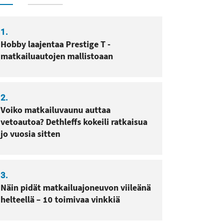
1.
Hobby laajentaa Prestige T -
matkailuautojen mallistoaan
sa
pissa
2.
Voiko matkailuvaunu auttaa
vetoautoa? Dethleffs kokeili ratkaisua
jo vuosia sitten
3.
Näin pidät matkailuajoneuvon viileänä
helteellä – 10 toimivaa vinkkiä