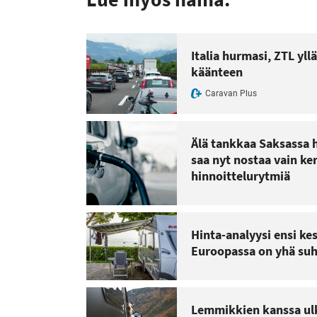
Italia hurmasi, ZTL yl
käänteen
Caravan Plus
Älä tankkaa Saksassa h
saa nyt nostaa vain k
hinnoittelurytmiä
Hinta-analyysi ensi ke
Euroopassa on yhä suh
Lemmikkien kanssa ulk