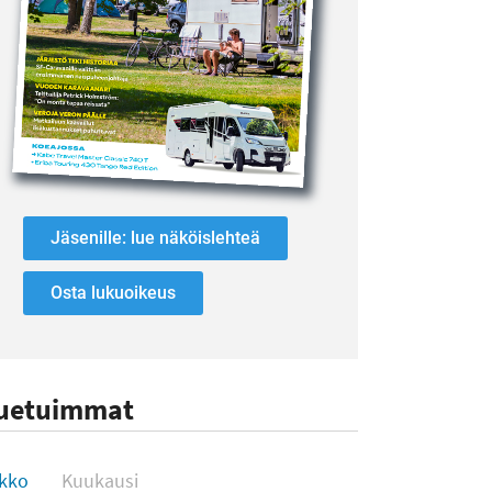
Jäsenille: lue näköislehteä
Osta lukuoikeus
uetuimmat
uetuimmat
ikko
Kuukausi