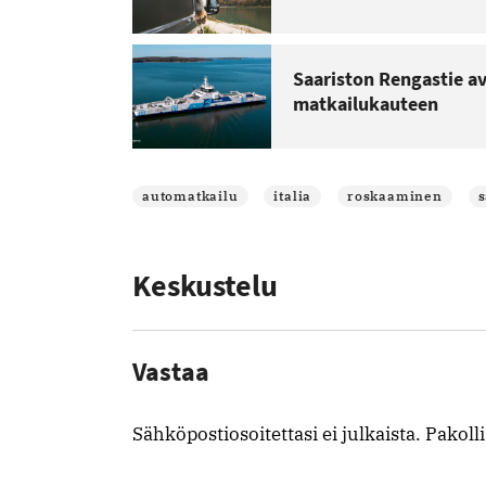
Saariston Rengastie a
matkailukauteen
automatkailu
italia
roskaaminen
Keskustelu
Vastaa
Sähköpostiosoitettasi ei julkaista.
Pakoll