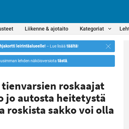
usteet
Liikenne & ajotaito
Kategoriat
Leht
Sulje
hjakortti leirintäalueelle!
– Lue lisää
täältä
!
ilmoitus
usimman lehden näköisversiota
tästä
.
aa tienvarsien roskaajat
o jo autosta heitetystä
 roskista sakko voi olla