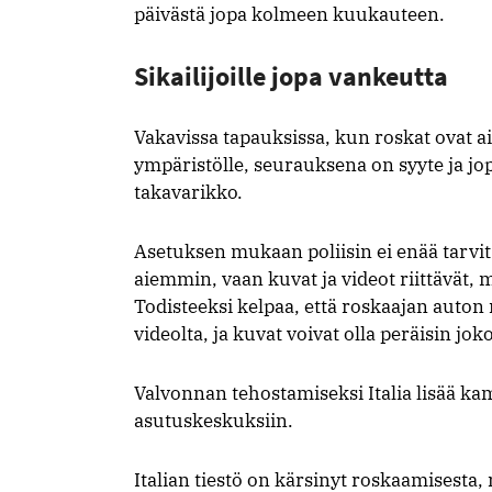
päivästä jopa kolmeen kuukauteen.
Sikailijoille jopa vankeutta
Vakavissa tapauksissa, kun roskat ovat aih
ympäristölle, seurauksena on syyte ja j
takavarikko.
Asetuksen mukaan poliisin ei enää tarvit
aiemmin, vaan kuvat ja videot riittävät,
Todisteeksi kelpaa, että roskaajan auton r
videolta, ja kuvat voivat olla peräisin jok
Valvonnan tehostamiseksi Italia lisää kam
asutuskeskuksiin.
Italian tiestö on kärsinyt roskaamisesta,