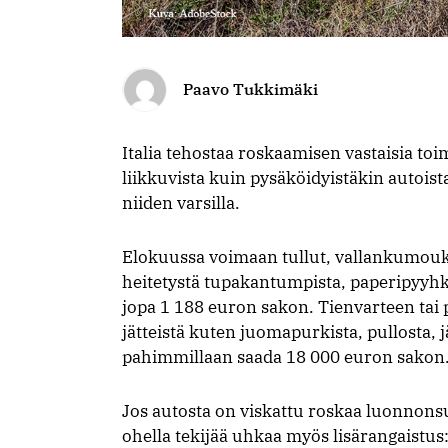
Paavo Tukkimäki
Italia tehostaa roskaamisen vastaisia toi
liikkuvista kuin pysäköidyistäkin autoist
niiden varsilla.
Elokuussa voimaan tullut, vallankumouks
heitetystä tupakantumpista, paperipyyh
jopa 1 188 euron sakon. Tienvarteen tai
jätteistä kuten juomapurkista, pullosta, j
pahimmillaan saada 18 000 euron sakon
Jos autosta on viskattu roskaa luonnonsuo
ohella tekijää uhkaa myös lisärangaistus