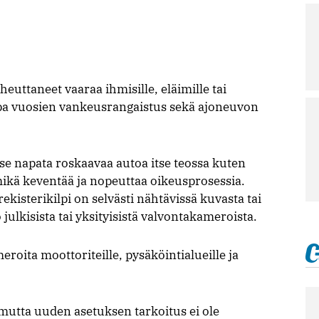
euttaneet vaaraa ihmisille, eläimille tai
opa vuosien vankeusrangaistus sekä ajoneuvon
se napata roskaavaa autoa itse teossa kuten
 mikä keventää ja nopeuttaa oikeusprosessia.
ekisterikilpi on selvästi nähtävissä kuvasta tai
o julkisista tai yksityisistä valvontakameroista.
eroita moottoriteille, pysäköintialueille ja
 mutta uuden asetuksen tarkoitus ei ole