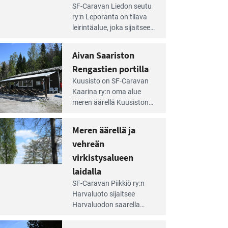
e
SF-Caravan Liedon seutu
irintäoppaan
ry:n Leporanta on tilava
tikkeli:
leirintäalue, joka sijaitsee
mpien
metsän kes­kellä
nnalla
kirkasvetisen lammen
Aivan Saariston
äsee
ympärillä. – Lampi on
i
Rengastien portilla
upea ja puhdas, ja se
jesta
e
tarjoaa ympäris­töineen
Kuusisto on SF-Caravan
irintäoppaan
kauniit maisemat ja
Kaarina ry:n oma alue
tikkeli:
loistavat virkistäytymis­
meren äärellä Kuusiston
van
mahdollisuudet.
saarella. Pie­nehkö
ariston
caravan-alue on
Meren äärellä ja
ngastien
lapsiystävällinen,
rtilla
vehreän
rauhallinen ja
silmiinpistävän siisti.
virkistysalueen
e
laidalla
irintäoppaan
SF-Caravan Piikkiö ry:n
tikkeli:
Harvaluoto sijait­see
eren
Harvaluodon saarella
rellä
Turun kaakkois­puolella.
Yhdistys on vuokrannut