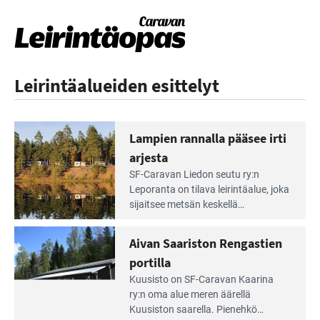
Leirintäalueiden esittelyt
Lampien rannalla pääsee irti
arjesta
Lue
SF-Caravan Liedon seutu ry:n
Leirintäoppaan
Leporanta on tilava leirintäalue, joka
artikkeli:
sijaitsee metsän kes­kellä
Lampien
kirkasvetisen lammen ympärillä. –
rannalla
Lampi on upea ja puhdas, ja se
Aivan Saariston Rengastien
pääsee
tarjoaa ympäris­töineen kauniit
irti
portilla
maisemat ja loistavat virkistäytymis­
arjesta
Lue
mahdollisuudet.
Kuusisto on SF-Caravan Kaarina
Leirintäoppaan
ry:n oma alue meren äärellä
artikkeli:
Kuusiston saarella. Pie­nehkö