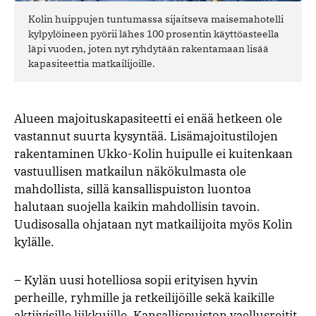
Kolin huippujen tuntumassa sijaitseva maisemahotelli
kylpylöineen pyörii lähes 100 prosentin käyttöasteella
läpi vuoden, joten nyt ryhdytään rakentamaan lisää
kapasiteettia matkailijoille.
Alueen majoituskapasiteetti ei enää hetkeen ole
vastannut suurta kysyntää. Lisämajoitustilojen
rakentaminen Ukko-Kolin huipulle ei kuitenkaan
vastuullisen matkailun näkökulmasta ole
mahdollista, sillä kansallispuiston luontoa
halutaan suojella kaikin mahdollisin tavoin.
Uudisosalla ohjataan nyt matkailijoita myös Kolin
kylälle.
– Kylän uusi hotelliosa sopii erityisen hyvin
perheille, ryhmille ja retkeilijöille sekä kaikille
aktiivisille liikkujille. Kansallispuiston vaellusreitit