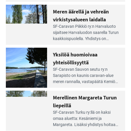
Aivan
caravan-alue on lapsiystävällinen,
Saariston
rauhallinen ja silmiinpistävän siisti.
Meren äärellä ja vehreän
Rengastien
portilla
virkistysalueen laidalla
Lue
SF-Caravan Piikkiö ry:n Harvaluoto
Leirintäoppaan
sijait­see Harvaluodon saarella Turun
artikkeli:
kaakkois­puolella. Yhdistys on
Meren
vuokrannut käyttöön­sä osan
äärellä
kunnan viiden hehtaarin
Yksilöä huomioivaa
ja
virkistysalueesta.
vehreän
yhteisöllisyyttä
virkistysalueen
Lue
SF-Caravan Sauvon seutu ry:n
laidalla
Leirintäoppaan
Sarapisto on kaunis caravan-alue
artikkeli:
meren rannalla, vasta­päätä Kemiön
Yksilöä
saarta. Alueella on 130 sähköllä
huomioivaa
varustettua caravan-paik­kaa sekä
Merellinen Margareta Turun
yhteisöllisyyttä
kymmenen paikkaa ilman sähköä.
liepeillä
Lue
SF-Caravan Turku ry:llä on kaksi
Leirintäoppaan
omaa aluet­ta: Kesäniemi ja
artikkeli:
Margareta. Lisäksi yhdis­tys hoitaa
Merellinen
Ruissalo Campingin talvialue­