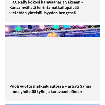
FICC Rally kokosi karavaanarit Saksaan –
Kansainvälistä leirintämatkailupäivää
vietetään yhteisöllisyyden hengessä
Puoli vuotta matkailuautossa – artisti Sanna
Linna yhdistää työn ja karavaanielämän