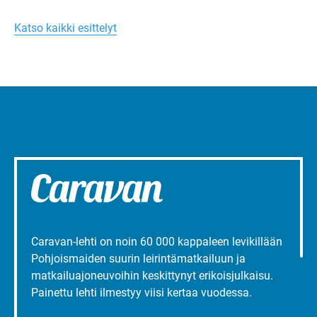
Margareta
toimintaa.
Turun
Katso kaikki esittelyt
liepeillä
Caravan-lehti on noin 60 000 kappaleen levikillään
Pohjoismaiden suurin leirintämatkailuun ja
matkailuajoneuvoihin keskittynyt erikoisjulkaisu.
Painettu lehti ilmestyy viisi kertaa vuodessa.