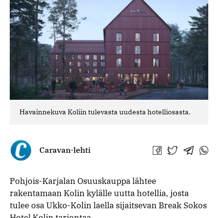
Havainnekuva Koliin tulevasta uudesta hotelliosasta.
Caravan-lehti
Jaa
Jaa
Jaa
Jaa
Facebookissa
Twitterissä
Telegra
What
Pohjois-Karjalan Osuuskauppa lähtee
rakentamaan Kolin kylälle uutta hotellia, josta
tulee osa Ukko-Kolin laella sijaitsevan Break Sokos
Hotel Kolin tarjontaa.