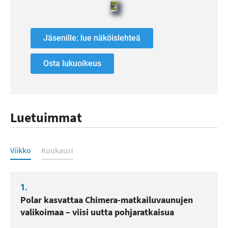
Jäsenille: lue näköislehteä
Osta lukuoikeus
Luetuimmat
Luetuimmat
Viikko
Kuukausi
1.
Polar kasvattaa Chimera-matkailuvaunujen
valikoimaa – viisi uutta pohjaratkaisua