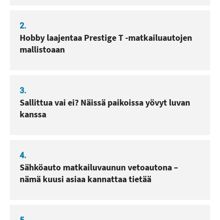
2.
Hobby laajentaa Prestige T -matkailuautojen
mallistoaan
3.
Sallittua vai ei? Näissä paikoissa yövyt luvan
kanssa
4.
Sähköauto matkailuvaunun vetoautona –
nämä kuusi asiaa kannattaa tietää