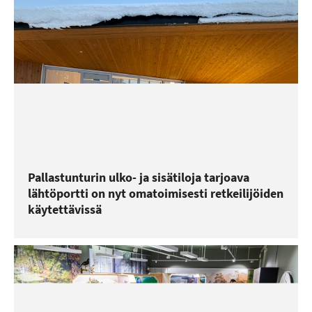
Pallastunturin ulko- ja sisätiloja tarjoava
lähtöportti on nyt omatoimisesti retkeilijöiden
käytettävissä