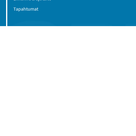
Tapahtumat
Suomen Caravan Media Oy
Viipurintie 58
13210 Hämeenlinna
Yhteystiedot
© 2016-2026 Caravan-lehti / Suomen Caravan
Media Oy
Tietosuojaseloste
Käyttöehdot
Evästeasetukset