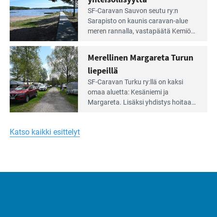
virkistysalueen
Lue
SF-Caravan Sauvon seutu ry:n
laidalla
Leirintäoppaan
Sarapisto on kaunis caravan-alue
artikkeli:
meren rannalla, vasta­päätä Kemiön
Yksilöä
saarta. Alueella on 130 sähköllä
huomioivaa
varustettua caravan-paik­kaa sekä
Merellinen Margareta Turun
yhteisöllisyyttä
kymmenen paikkaa ilman sähköä.
liepeillä
Lue
SF-Caravan Turku ry:llä on kaksi
Leirintäoppaan
omaa aluet­ta: Kesäniemi ja
artikkeli:
Margareta. Lisäksi yhdis­tys hoitaa
Merellinen
Ruissalo Campingin talvialue­
Margareta
toimintaa.
Turun
Katso kaikki esittelyt
liepeillä