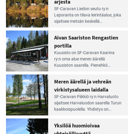
arjesta
Lue
SF-Caravan Liedon seutu ry:n
Leirintäoppaan
Leporanta on tilava leirintäalue, joka
artikkeli:
sijaitsee metsän kes­kellä
Lampien
kirkasvetisen lammen ympärillä. –
rannalla
Lampi on upea ja puhdas, ja se
Aivan Saariston Rengastien
pääsee
tarjoaa ympäris­töineen kauniit
irti
portilla
maisemat ja loistavat virkistäytymis­
arjesta
Lue
mahdollisuudet.
Kuusisto on SF-Caravan Kaarina
Leirintäoppaan
ry:n oma alue meren äärellä
artikkeli:
Kuusiston saarella. Pie­nehkö
Aivan
caravan-alue on lapsiystävällinen,
Saariston
rauhallinen ja silmiinpistävän siisti.
Meren äärellä ja vehreän
Rengastien
portilla
virkistysalueen laidalla
Lue
SF-Caravan Piikkiö ry:n Harvaluoto
Leirintäoppaan
sijait­see Harvaluodon saarella Turun
artikkeli:
kaakkois­puolella. Yhdistys on
Meren
vuokrannut käyttöön­sä osan
äärellä
kunnan viiden hehtaarin
Yksilöä huomioivaa
ja
virkistysalueesta.
vehreän
yhteisöllisyyttä