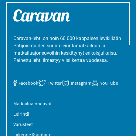
Caravan-lehti on noin 60 000 kappaleen levikillään
Pohjoismaiden suurin leirintämatkailuun ja
matkailuajoneuvoihin keskittynyt erikoisjulkaisu.
Painettu lehti ilmestyy viisi kertaa vuodessa.
Facebook
Twitter
Instagram
YouTube
Matkailuajoneuvot
Leirintä
Varusteet
Liikenne & ajotaito