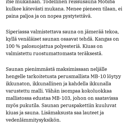
itse mukanaan. Todellinen reissusauna Mobiba
kulkee kätevästi mukana. Menee pieneen tilaan, ei
paina paljoa ja on nopea pystytettävä.
Siperiassa valmistettava sauna on jämerää tekoa,
kyllä venäläiset saunan osaavat tehdä. Kangas on
100 % palosuojattua polyesteriä. Kiuas on
valmistettu ruostumattomasta teräksestä.
Saunan pienimmästä maksimissaan neljälle
hengelle tarkoitetusta perusmallista MB-10 löytyy
ikkunaton, ikkunallinen ja kahdella ikkunalla
varustettu malli. Vähän isompaa kokoluokkaa
mallistossa edustaa MB-103, johon on saatavissa
myös pukutila. Saunan peruspakettiin kuuluvat
kiuas ja sauna. Lisämaksusta saa lauteet ja
vedenlämmitysyksikön.