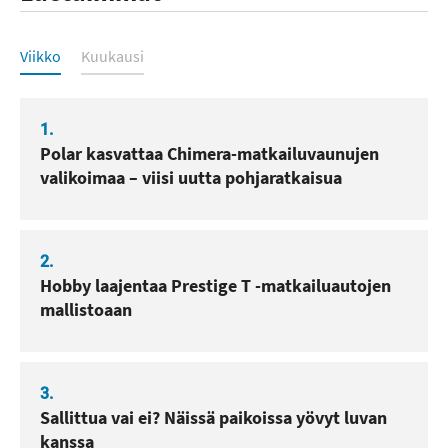
Luetuimmat
Viikko
Kuukausi
1.
Polar kasvattaa Chimera-matkailuvaunujen
valikoimaa – viisi uutta pohjaratkaisua
2.
Hobby laajentaa Prestige T -matkailuautojen
mallistoaan
3.
Sallittua vai ei? Näissä paikoissa yövyt luvan
kanssa