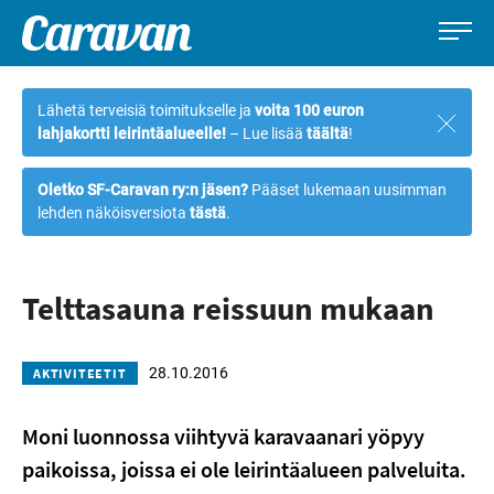
Caravan-
Leirintämatkailun
Siirry
lehti
erikoislehti
suoraan
Lähetä terveisiä toimitukselle ja
voita 100 euron
Sulje
sisältöön
lahjakortti leirintäalueelle!
– Lue lisää
täältä
!
ilmoi
Oletko SF-Caravan ry:n jäsen?
Pääset lukemaan uusimman
lehden näköisversiota
tästä
.
Telttasauna reissuun mukaan
28.10.2016
AKTIVITEETIT
Moni luonnossa viihtyvä karavaanari yöpyy
paikoissa, joissa ei ole leirintäalueen palveluita.