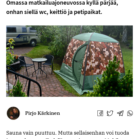
Omassa matkailuajoneuvossa kyllä pärjää,
onhan siellä wc, keittiö ja petipaikat.
Pirjo Kärkinen
Jaa
Jaa
Jaa
Jaa
Facebookissa
Twitterissä
Telegra
What
Sauna vain puuttuu. Mutta sellaisenhan voi tuoda