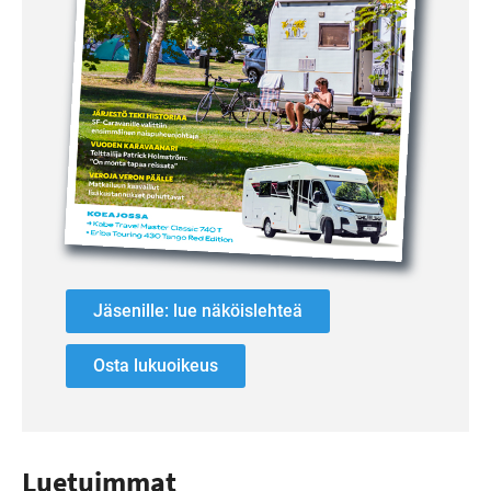
Jäsenille: lue näköislehteä
Osta lukuoikeus
Luetuimmat