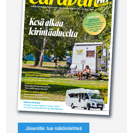
Jäsenille: lue näköislehteä