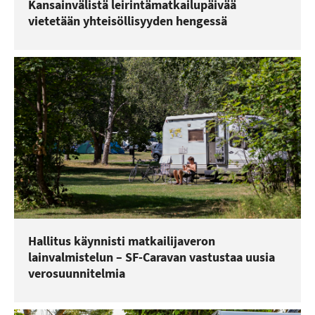
Kansainvälistä leirintämatkailupäivää
vietetään yhteisöllisyyden hengessä
Hallitus käynnisti matkailijaveron
lainvalmistelun – SF-Caravan vastustaa uusia
verosuunnitelmia