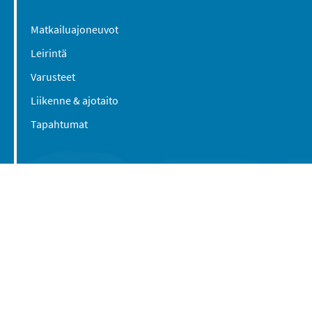
Matkailuajoneuvot
Leirintä
Varusteet
Liikenne & ajotaito
Tapahtumat
Suomen Caravan Media Oy
Viipurintie 58
13210 Hämeenlinna
Yhteystiedot
© 2016-2026 Caravan-lehti / Suomen Caravan