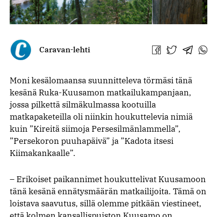
Caravan-lehti
Jaa
Jaa
Jaa
Jaa
Facebookissa
Twitterissä
Telegra
What
Moni kesälomaansa suunnitteleva törmäsi tänä
kesänä Ruka-Kuusamon matkailukampanjaan,
jossa pilkettä silmäkulmassa kootuilla
matkapaketeilla oli niinkin houkuttelevia nimiä
kuin ”Kireitä siimoja Persesilmänlammella”,
”Persekoron puuhapäivä” ja ”Kadota itsesi
Kiimakankaalle”.
– Erikoiset paikannimet houkuttelivat Kuusamoon
tänä kesänä ennätysmäärän matkailijoita. Tämä on
loistava saavutus, sillä olemme pitkään viestineet,
että kolmen kansallispuiston Kuusamo on