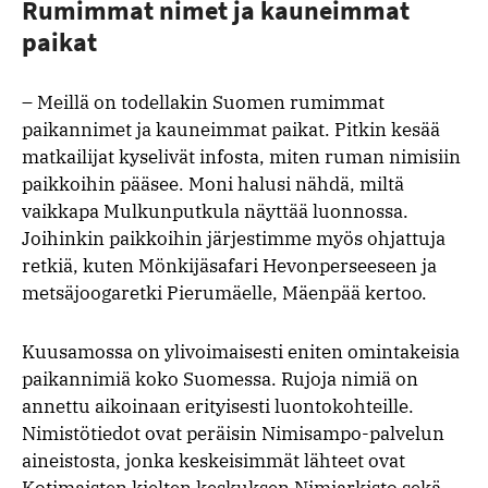
Rumimmat nimet ja kauneimmat
paikat
– Meillä on todellakin Suomen rumimmat
paikannimet ja kauneimmat paikat. Pitkin kesää
matkailijat kyselivät infosta, miten ruman nimisiin
paikkoihin pääsee. Moni halusi nähdä, miltä
vaikkapa Mulkunputkula näyttää luonnossa.
Joihinkin paikkoihin järjestimme myös ohjattuja
retkiä, kuten Mönkijäsafari Hevonperseeseen ja
metsäjoogaretki Pierumäelle, Mäenpää kertoo.
Kuusamossa on ylivoimaisesti eniten omintakeisia
paikannimiä koko Suomessa. Rujoja nimiä on
annettu aikoinaan erityisesti luontokohteille.
Nimistötiedot ovat peräisin Nimisampo-palvelun
aineistosta, jonka keskeisimmät lähteet ovat
Kotimaisten kielten keskuksen Nimiarkisto sekä