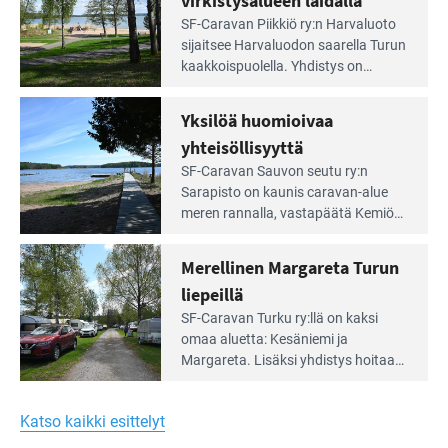
virkistysalueen laidalla
Lue
SF-Caravan Piikkiö ry:n Harvaluoto
Leirintäoppaan
sijait­see Harvaluodon saarella Turun
artikkeli:
kaakkois­puolella. Yhdistys on
Meren
vuokrannut käyttöön­sä osan
äärellä
kunnan viiden hehtaarin
Yksilöä huomioivaa
ja
virkistysalueesta.
vehreän
yhteisöllisyyttä
virkistysalueen
Lue
SF-Caravan Sauvon seutu ry:n
laidalla
Leirintäoppaan
Sarapisto on kaunis caravan-alue
artikkeli:
meren rannalla, vasta­päätä Kemiön
Yksilöä
saarta. Alueella on 130 sähköllä
huomioivaa
varustettua caravan-paik­kaa sekä
Merellinen Margareta Turun
yhteisöllisyyttä
kymmenen paikkaa ilman sähköä.
liepeillä
Lue
SF-Caravan Turku ry:llä on kaksi
Leirintäoppaan
omaa aluet­ta: Kesäniemi ja
artikkeli:
Margareta. Lisäksi yhdis­tys hoitaa
Merellinen
Ruissalo Campingin talvialue­
Margareta
toimintaa.
Turun
Katso kaikki esittelyt
liepeillä