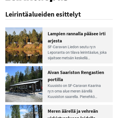
Leirintäalueiden esittelyt
Lampien rannalla pääsee irti
arjesta
Lue
SF-Caravan Liedon seutu ry:n
Leirintäoppaan
Leporanta on tilava leirintäalue, joka
artikkeli:
sijaitsee metsän kes­kellä
Lampien
kirkasvetisen lammen ympärillä. –
rannalla
Lampi on upea ja puhdas, ja se
Aivan Saariston Rengastien
pääsee
tarjoaa ympäris­töineen kauniit
irti
portilla
maisemat ja loistavat virkistäytymis­
arjesta
Lue
mahdollisuudet.
Kuusisto on SF-Caravan Kaarina
Leirintäoppaan
ry:n oma alue meren äärellä
artikkeli:
Kuusiston saarella. Pie­nehkö
Aivan
caravan-alue on lapsiystävällinen,
Saariston
rauhallinen ja silmiinpistävän siisti.
Meren äärellä ja vehreän
Rengastien
portilla