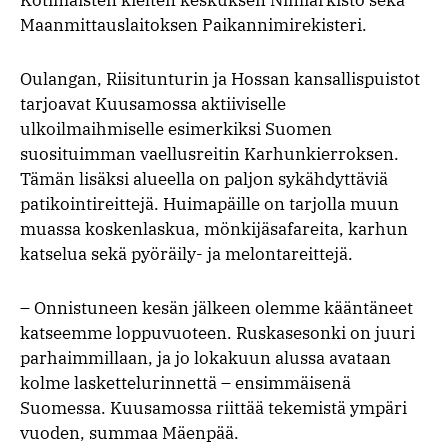
Maanmittauslaitoksen Paikannimirekisteri.
Oulangan, Riisitunturin ja Hossan kansallispuistot
tarjoavat Kuusamossa aktiiviselle
ulkoilmaihmiselle esimerkiksi Suomen
suosituimman vaellusreitin Karhunkierroksen.
Tämän lisäksi alueella on paljon sykähdyttäviä
patikointireittejä. Huimapäille on tarjolla muun
muassa koskenlaskua, mönkijäsafareita, karhun
katselua sekä pyöräily- ja melontareittejä.
– Onnistuneen kesän jälkeen olemme kääntäneet
katseemme loppuvuoteen. Ruskasesonki on juuri
parhaimmillaan, ja jo lokakuun alussa avataan
kolme laskettelurinnettä – ensimmäisenä
Suomessa. Kuusamossa riittää tekemistä ympäri
vuoden, summaa Mäenpää.