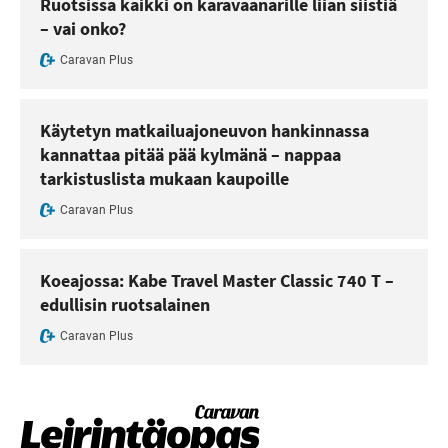
Ruotsissa kaikki on karavaanarille liian siistiä
– vai onko?
Caravan Plus
Käytetyn matkailuajoneuvon hankinnassa
kannattaa pitää pää kylmänä – nappaa
tarkistuslista mukaan kaupoille
Caravan Plus
Koeajossa: Kabe Travel Master Classic 740 T –
edullisin ruotsalainen
Caravan Plus