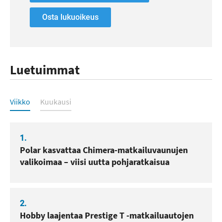
Osta lukuoikeus
Luetuimmat
Luetuimmat
Viikko
Kuukausi
1.
Polar kasvattaa Chimera-matkailuvaunujen
valikoimaa – viisi uutta pohjaratkaisua
2.
Hobby laajentaa Prestige T -matkailuautojen