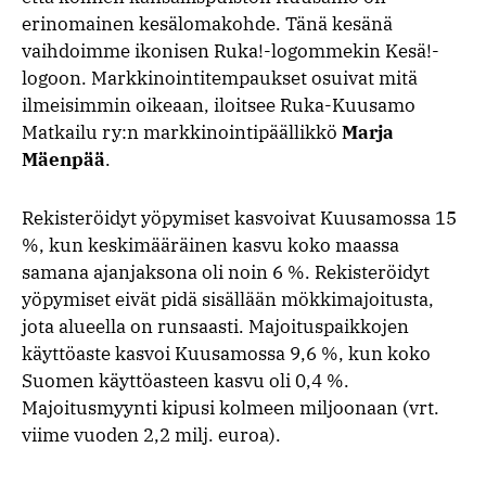
erinomainen kesälomakohde. Tänä kesänä
vaihdoimme ikonisen Ruka!-logommekin Kesä!-
logoon. Markkinointitempaukset osuivat mitä
ilmeisimmin oikeaan, iloitsee Ruka-Kuusamo
Matkailu ry:n markkinointipäällikkö
Marja
Mäenpää
.
Rekisteröidyt yöpymiset kasvoivat Kuusamossa 15
%, kun keskimääräinen kasvu koko maassa
samana ajanjaksona oli noin 6 %. Rekisteröidyt
yöpymiset eivät pidä sisällään mökkimajoitusta,
jota alueella on runsaasti. Majoituspaikkojen
käyttöaste kasvoi Kuusamossa 9,6 %, kun koko
Suomen käyttöasteen kasvu oli 0,4 %.
Majoitusmyynti kipusi kolmeen miljoonaan (vrt.
viime vuoden 2,2 milj. euroa).