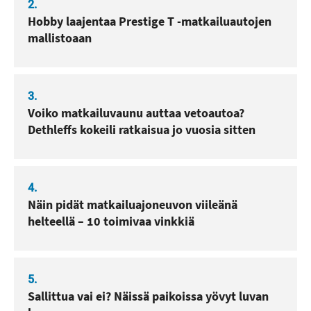
2.
Hobby laajentaa Prestige T -matkailuautojen
mallistoaan
3.
Voiko matkailuvaunu auttaa vetoautoa?
Dethleffs kokeili ratkaisua jo vuosia sitten
4.
Näin pidät matkailuajoneuvon viileänä
helteellä – 10 toimivaa vinkkiä
5.
Sallittua vai ei? Näissä paikoissa yövyt luvan