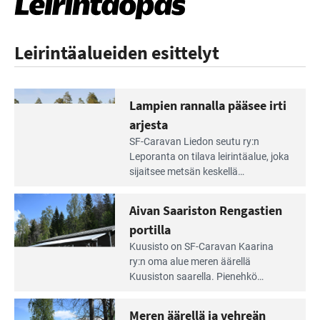
Leirintäalueiden esittelyt
Lampien rannalla pääsee irti
arjesta
Lue
SF-Caravan Liedon seutu ry:n
Leirintäoppaan
Leporanta on tilava leirintäalue, joka
artikkeli:
sijaitsee metsän kes­kellä
Lampien
kirkasvetisen lammen ympärillä. –
rannalla
Lampi on upea ja puhdas, ja se
Aivan Saariston Rengastien
pääsee
tarjoaa ympäris­töineen kauniit
irti
portilla
maisemat ja loistavat virkistäytymis­
arjesta
Lue
mahdollisuudet.
Kuusisto on SF-Caravan Kaarina
Leirintäoppaan
ry:n oma alue meren äärellä
artikkeli:
Kuusiston saarella. Pie­nehkö
Aivan
caravan-alue on lapsiystävällinen,
Saariston
rauhallinen ja silmiinpistävän siisti.
Meren äärellä ja vehreän
Rengastien