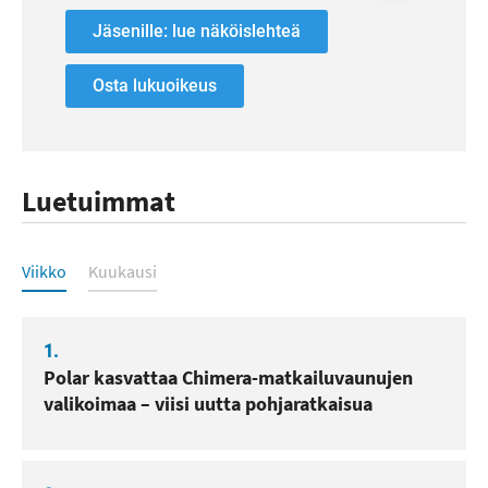
Jäsenille: lue näköislehteä
Osta lukuoikeus
Luetuimmat
Luetuimmat
Viikko
Kuukausi
1.
Polar kasvattaa Chimera-matkailuvaunujen
valikoimaa – viisi uutta pohjaratkaisua