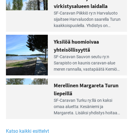
portilla
virkistysalueen laidalla
Lue
SF-Caravan Piikkiö ry:n Harvaluoto
Leirintäoppaan
sijait­see Harvaluodon saarella Turun
artikkeli:
kaakkois­puolella. Yhdistys on
Meren
vuokrannut käyttöön­sä osan
äärellä
kunnan viiden hehtaarin
Yksilöä huomioivaa
ja
virkistysalueesta.
vehreän
yhteisöllisyyttä
virkistysalueen
Lue
SF-Caravan Sauvon seutu ry:n
laidalla
Leirintäoppaan
Sarapisto on kaunis caravan-alue
artikkeli:
meren rannalla, vasta­päätä Kemiön
Yksilöä
saarta. Alueella on 130 sähköllä
huomioivaa
varustettua caravan-paik­kaa sekä
Merellinen Margareta Turun
yhteisöllisyyttä
kymmenen paikkaa ilman sähköä.
liepeillä
Lue
SF-Caravan Turku ry:llä on kaksi
Leirintäoppaan
omaa aluet­ta: Kesäniemi ja
artikkeli:
Margareta. Lisäksi yhdis­tys hoitaa
Merellinen
Ruissalo Campingin talvialue­
Margareta
toimintaa.
Turun
Katso kaikki esittelyt