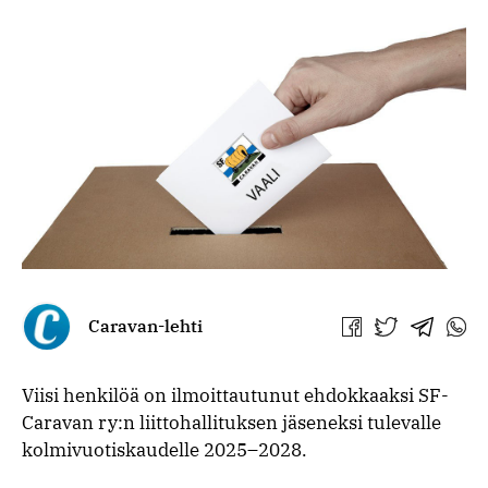
Caravan-lehti
Jaa
Jaa
Jaa
Jaa
Facebookissa
Twitterissä
Telegra
What
Viisi henkilöä on ilmoittautunut ehdokkaaksi SF-
Caravan ry:n liittohallituksen jäseneksi tulevalle
kolmivuotiskaudelle 2025–2028.