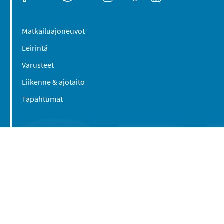
Matkailuajoneuvot
Leirintä
Varusteet
Liikenne & ajotaito
Tapahtumat
Suomen Caravan Media Oy
Viipurintie 58
13210 Hämeenlinna
Yhteystiedot