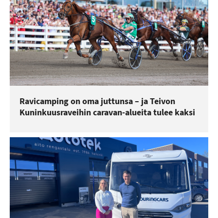
Ravicamping on oma juttunsa – ja Teivon
Kuninkuusraveihin caravan-alueita tulee kaksi