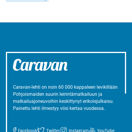
liepeillä
Caravan-lehti on noin 60 000 kappaleen levikillään
Pohjoismaiden suurin leirintämatkailuun ja
matkailuajoneuvoihin keskittynyt erikoisjulkaisu.
Painettu lehti ilmestyy viisi kertaa vuodessa.
Facebook
Twitter
Instagram
YouTube