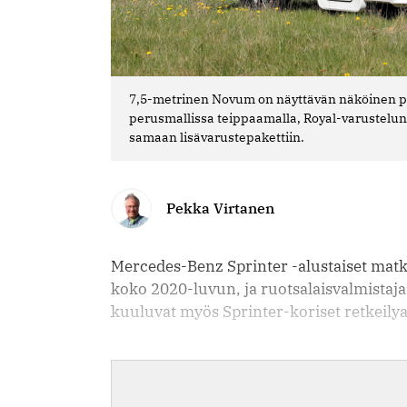
7,5-metrinen Novum on näyttävän näköinen pu
perusmallissa teippaamalla, Royal-varustelu
samaan lisävarustepakettiin.
Pekka Virtanen
Mercedes-Benz Sprinter -alus­taiset mat
koko 2020-luvun, ja ruotsa­laisvalmist
kuuluvat myös Sprinter-koriset retkeilya