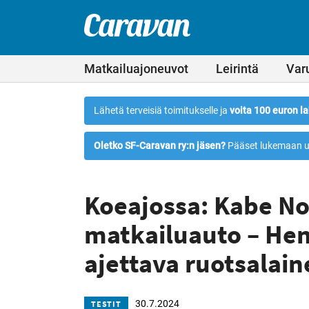
Leirintämatkailun
Siirry
suoraan
erikoislehti
Caravan-
sisältöön
lehti
Matkailuajoneuvot
Leirintä
Var
Lähetä terveisiä toimitukselle ja
voita 100 euron la
Oletko SF-Caravan ry:n jäsen?
Pääset lukemaan u
Koeajossa: Kabe N
matkailuauto – Hen
ajettava ruotsalain
30.7.2024
TESTIT