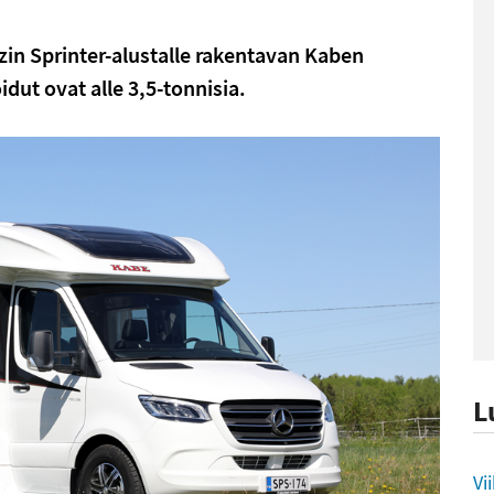
in Sprinter-alustalle rakentavan Kaben
dut ovat alle 3,5-tonnisia.
L
L
Vi