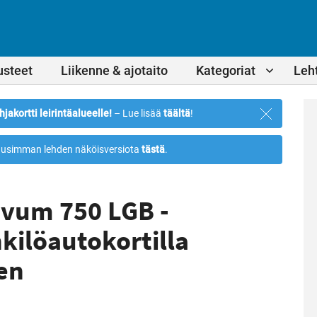
usteet
Liikenne & ajotaito
Kategoriat
Leht
Sulje
hjakortti leirintäalueelle!
– Lue lisää
täältä
!
ilmoitus
usimman lehden näköisversiota
tästä
.
ovum 750 LGB -
kilöautokortilla
en