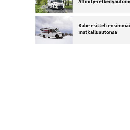
Affinity-retkeilyautom
Kabe esitteli ensimmä
matkailuautonsa