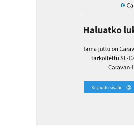
Car
Haluatko lu
Tämä juttu on Carava
tarkoitettu SF-Ca
Caravan-le
Kirjaudu sisään