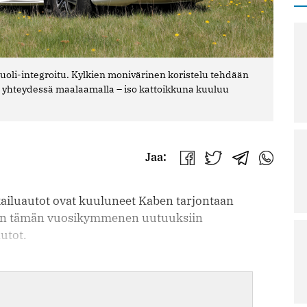
oli-integroitu. Kylkien monivärinen koristelu tehdään
n yhteydessä maalaamalla – iso kattoikkuna kuuluu
Jaa:
Jaa
Jaa
Jaa
Jaa
Facebookissa
Twitterissä
Telegrammis
WhatsAp
kailuautot ovat kuuluneet Kaben tarjontaan
ajan tämän vuosikymmenen uutuuksiin
utot.