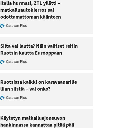
Italia hurmasi, ZTL yllätti –
matkailuautokierros sai
odottamattoman käänteen
Caravan Plus
Silta vai lautta? Näin valitset reitin
Ruotsin kautta Eurooppaan
Caravan Plus
Ruotsissa kaikki on karavaanarille
liian siistiä – vai onko?
Caravan Plus
Käytetyn matkailuajoneuvon
hankinnassa kannattaa pitää pää