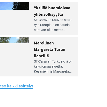
Yhdistys on vuokrannut
hreän
Yksilöä huomioivaa
rkistysalueen
käyttöön­sä osan kunnan
yhteisöllisyyttä
idalla
viiden hehtaarin
e
virkistysalueesta.
SF-Caravan Sauvon seutu
irintäoppaan
ry:n Sarapisto on kaunis
tikkeli:
caravan-alue meren
silöä
rannalla, vasta­päätä
omioivaa
Kemiön saarta. Alueella
Merellinen
teisöllisyyttä
on 130 sähköllä
Margareta Turun
varustettua caravan-paik­
kaa sekä kymmenen
liepeillä
e
paikkaa ilman sähköä.
SF-Caravan Turku ry:llä on
irintäoppaan
kaksi omaa aluet­ta:
tikkeli:
Kesäniemi ja Margareta.
rellinen
rgareta
Lisäksi yhdis­tys hoitaa
urun
Ruissalo Campingin
epeillä
tso kaikki esittelyt
talvialue­toimintaa.