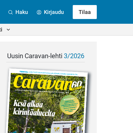
Haku
Kirjaudu
Tilaa
i
Uusin Caravan-lehti
3/2026