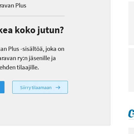
avan Plus
kea koko jutun?
n Plus -sisältöä, joka on
ravan ry:n jäsenille ja
hden tilaajille.
Siirry tilaamaan