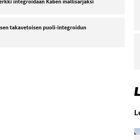
erkki integroidaan Kaben mallisarjaksi
isen takavetoisen puoli-integroidun
L