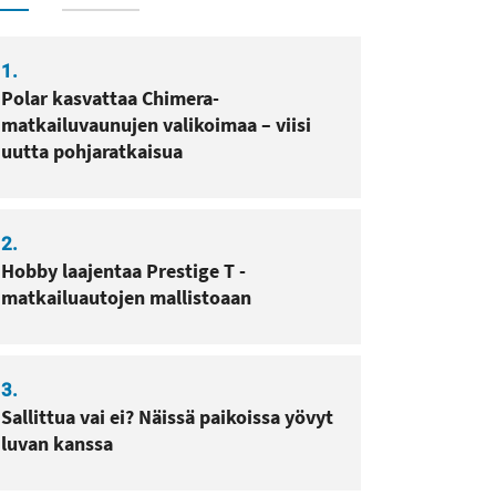
1.
Polar kasvattaa Chimera-
matkailuvaunujen valikoimaa – viisi
uutta pohjaratkaisua
2.
Hobby laajentaa Prestige T -
sa
pissa
matkailuautojen mallistoaan
3.
Sallittua vai ei? Näissä paikoissa yövyt
luvan kanssa