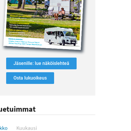
Jäsenille: lue näköislehteä
Osta lukuoikeus
uetuimmat
uetuimmat
ikko
Kuukausi