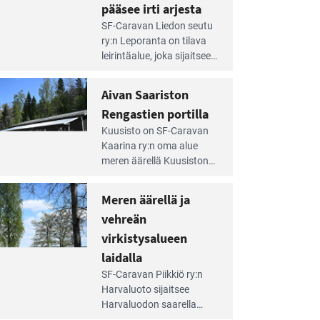
pääsee irti arjesta
e
SF-Caravan Liedon seutu
irintäoppaan
ry:n Leporanta on tilava
tikkeli:
leirintäalue, joka sijaitsee
mpien
metsän kes­kellä
nnalla
kirkasvetisen lammen
Aivan Saariston
äsee
ympärillä. – Lampi on
i
Rengastien portilla
upea ja puhdas, ja se
jesta
e
tarjoaa ympäris­töineen
Kuusisto on SF-Caravan
irintäoppaan
kauniit maisemat ja
Kaarina ry:n oma alue
tikkeli:
loistavat virkistäytymis­
meren äärellä Kuusiston
van
mahdollisuudet.
saarella. Pie­nehkö
ariston
caravan-alue on
Meren äärellä ja
ngastien
lapsiystävällinen,
rtilla
vehreän
rauhallinen ja
silmiinpistävän siisti.
virkistysalueen
e
laidalla
irintäoppaan
SF-Caravan Piikkiö ry:n
tikkeli:
Harvaluoto sijait­see
eren
Harvaluodon saarella
rellä
Turun kaakkois­puolella.