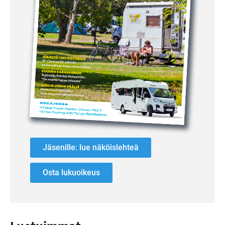
Jäsenille: lue näköislehteä
Osta lukuoikeus