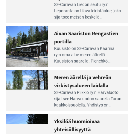
Lue
SF-Caravan Liedon seutu ry:n
Leirintäoppaan
Leporanta on tilava leirintäalue, joka
artikkeli:
sijaitsee metsän kes­kellä
Lampien
kirkasvetisen lammen ympärillä. –
rannalla
Lampi on upea ja puhdas, ja se
Aivan Saariston Rengastien
pääsee
tarjoaa ympäris­töineen kauniit
irti
portilla
maisemat ja loistavat virkistäytymis­
arjesta
Lue
mahdollisuudet.
Kuusisto on SF-Caravan Kaarina
Leirintäoppaan
ry:n oma alue meren äärellä
artikkeli:
Kuusiston saarella. Pie­nehkö
Aivan
caravan-alue on lapsiystävällinen,
Saariston
rauhallinen ja silmiinpistävän siisti.
Meren äärellä ja vehreän
Rengastien
portilla
virkistysalueen laidalla
Lue
SF-Caravan Piikkiö ry:n Harvaluoto
Leirintäoppaan
sijait­see Harvaluodon saarella Turun
artikkeli:
kaakkois­puolella. Yhdistys on
Meren
vuokrannut käyttöön­sä osan
äärellä
kunnan viiden hehtaarin
Yksilöä huomioivaa
ja
virkistysalueesta.
vehreän
yhteisöllisyyttä
virkistysalueen