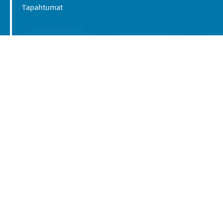
Tapahtumat
Suomen Caravan Media Oy
Viipurintie 58
13210 Hämeenlinna
Yhteystiedot
© 2016-2026 Caravan-lehti / Suomen Caravan
Media Oy
Tietosuojaseloste
Käyttöehdot
Evästeasetukset