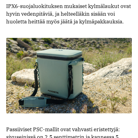
IPX6-suojaluokituksen mukaiset kylmälaukut ovat
hyvin vedenpitäviä, ja helteelläkin sisään voi
huoletta heittää myös jäätä ja kylmäpakkauksia.
Passiiviset PSC-mallit ovat vahvasti eristettyjä:
sivuseinissä on 2,5 senttimetrin ja kannessa 5