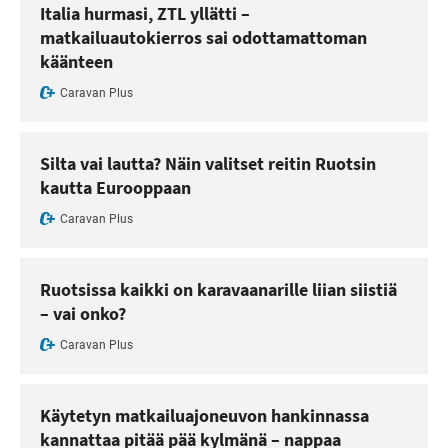
Italia hurmasi, ZTL yllätti –
matkailuautokierros sai odottamattoman
käänteen
Caravan Plus
Silta vai lautta? Näin valitset reitin Ruotsin
kautta Eurooppaan
Caravan Plus
Ruotsissa kaikki on karavaanarille liian siistiä
– vai onko?
Caravan Plus
Käytetyn matkailuajoneuvon hankinnassa
kannattaa pitää pää kylmänä – nappaa