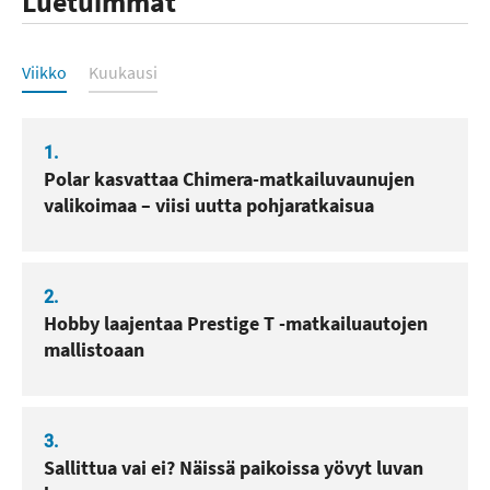
Luetuimmat
Luetuimmat
Viikko
Kuukausi
1.
Polar kasvattaa Chimera-matkailuvaunujen
valikoimaa – viisi uutta pohjaratkaisua
2.
Hobby laajentaa Prestige T -matkailuautojen
mallistoaan
3.
Sallittua vai ei? Näissä paikoissa yövyt luvan