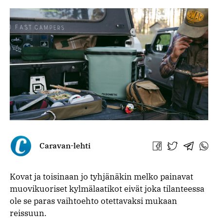
Caravan-lehti
Jaa
Jaa
Jaa
Jaa
Facebookissa
Twitterissä
Telegra
What
Kovat ja toisinaan jo tyhjänäkin melko painavat
muovikuoriset kylmälaatikot eivät joka tilanteessa
ole se paras vaihtoehto otettavaksi mukaan
reissuun.