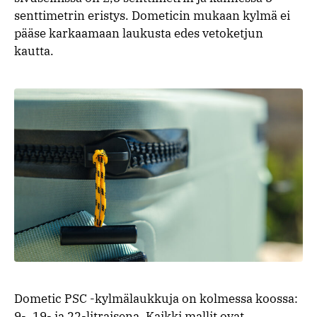
senttimetrin eristys. Dometicin mukaan kylmä ei
pääse karkaamaan laukusta edes vetoketjun
kautta.
Dometic PSC -kylmälaukkuja on kolmessa koossa:
9-, 19- ja 22-litraisena. Kaikki mallit ovat