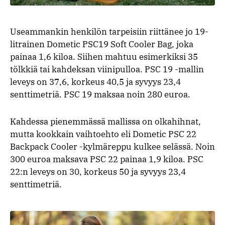
Useammankin henkilön tarpeisiin riittänee jo 19-
litrainen Dometic PSC19 Soft Cooler Bag, joka
painaa 1,6 kiloa. Siihen mahtuu esimerkiksi 35
tölkkiä tai kahdeksan viinipulloa. PSC 19 -mallin
leveys on 37,6, korkeus 40,5 ja syvyys 23,4
senttimetriä. PSC 19 maksaa noin 280 euroa.
Kahdessa pienemmässä mallissa on olkahihnat,
mutta kookkain vaihtoehto eli Dometic PSC 22
Backpack Cooler -kylmäreppu kulkee selässä. Noin
300 euroa maksava PSC 22 painaa 1,9 kiloa. PSC
22:n leveys on 30, korkeus 50 ja syvyys 23,4
senttimetriä.