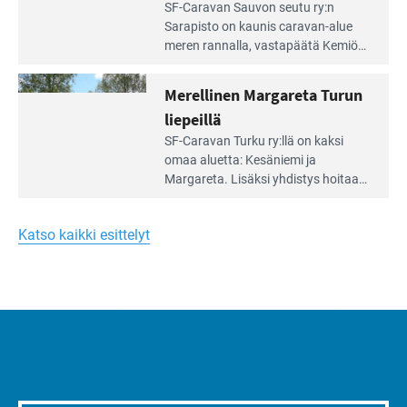
Lue
SF-Caravan Sauvon seutu ry:n
laidalla
Leirintäoppaan
Sarapisto on kaunis caravan-alue
artikkeli:
meren rannalla, vasta­päätä Kemiön
Yksilöä
saarta. Alueella on 130 sähköllä
huomioivaa
varustettua caravan-paik­kaa sekä
Merellinen Margareta Turun
yhteisöllisyyttä
kymmenen paikkaa ilman sähköä.
liepeillä
Lue
SF-Caravan Turku ry:llä on kaksi
Leirintäoppaan
omaa aluet­ta: Kesäniemi ja
artikkeli:
Margareta. Lisäksi yhdis­tys hoitaa
Merellinen
Ruissalo Campingin talvialue­
Margareta
toimintaa.
Turun
Katso kaikki esittelyt
liepeillä