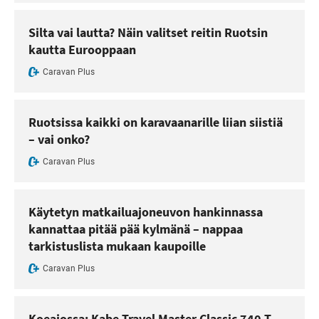
Silta vai lautta? Näin valitset reitin Ruotsin
kautta Eurooppaan
Caravan Plus
Ruotsissa kaikki on karavaanarille liian siistiä
– vai onko?
Caravan Plus
Käytetyn matkailuajoneuvon hankinnassa
kannattaa pitää pää kylmänä – nappaa
tarkistuslista mukaan kaupoille
Caravan Plus
Koeajossa: Kabe Travel Master Classic 740 T –