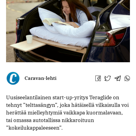
Caravan-lehti
Jaa
Jaa
Jaa
Jaa
Facebookissa
Twitterissä
Telegra
What
Uusiseelantilainen start-up-yritys Teraglide on
tehnyt ”telttasängyn”, joka hätäisellä vilkaisulla voi
herättää mielleyhtymiä vaikkapa kuormalavaan,
tai omassa autotallissa nikkaroituun
”kokeilukappaleeseen”.