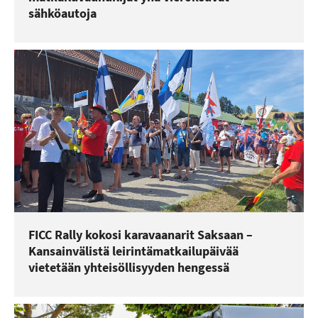
sähköautoja
FICC Rally kokosi karavaanarit Saksaan –
Kansainvälistä leirintämatkailupäivää
vietetään yhteisöllisyyden hengessä