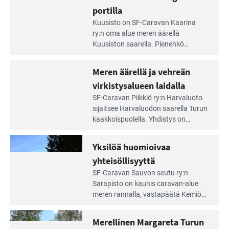
tarjoaa ympäris­töineen kauniit
irti
portilla
maisemat ja loistavat virkistäytymis­
arjesta
Lue
mahdollisuudet.
Kuusisto on SF-Caravan Kaarina
Leirintäoppaan
ry:n oma alue meren äärellä
artikkeli:
Kuusiston saarella. Pie­nehkö
Aivan
caravan-alue on lapsiystävällinen,
Saariston
rauhallinen ja silmiinpistävän siisti.
Meren äärellä ja vehreän
Rengastien
portilla
virkistysalueen laidalla
Lue
SF-Caravan Piikkiö ry:n Harvaluoto
Leirintäoppaan
sijait­see Harvaluodon saarella Turun
artikkeli:
kaakkois­puolella. Yhdistys on
Meren
vuokrannut käyttöön­sä osan
äärellä
kunnan viiden hehtaarin
Yksilöä huomioivaa
ja
virkistysalueesta.
vehreän
yhteisöllisyyttä
virkistysalueen
Lue
SF-Caravan Sauvon seutu ry:n
laidalla
Leirintäoppaan
Sarapisto on kaunis caravan-alue
artikkeli:
meren rannalla, vasta­päätä Kemiön
Yksilöä
saarta. Alueella on 130 sähköllä
huomioivaa
varustettua caravan-paik­kaa sekä
Merellinen Margareta Turun
yhteisöllisyyttä
kymmenen paikkaa ilman sähköä.