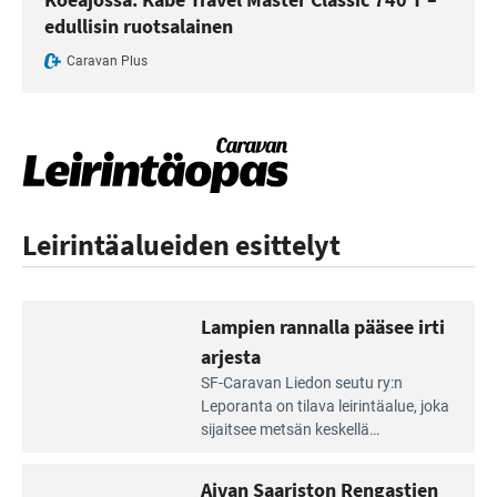
edullisin ruotsalainen
Caravan Plus
Leirintäalueiden esittelyt
Lampien rannalla pääsee irti
arjesta
Lue
SF-Caravan Liedon seutu ry:n
Leirintäoppaan
Leporanta on tilava leirintäalue, joka
artikkeli:
sijaitsee metsän kes­kellä
Lampien
kirkasvetisen lammen ympärillä. –
rannalla
Lampi on upea ja puhdas, ja se
Aivan Saariston Rengastien
pääsee