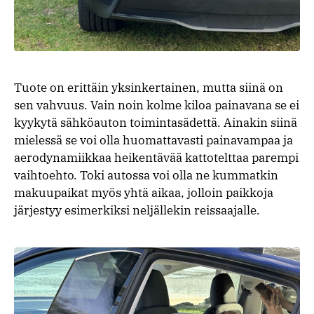
Tuote on erittäin yksinkertainen, mutta siinä on
sen vahvuus. Vain noin kolme kiloa painavana se ei
kyykytä sähköauton toimintasädettä. Ainakin siinä
mielessä se voi olla huomattavasti painavampaa ja
aerodynamiikkaa heikentävää kattotelttaa parempi
vaihtoehto. Toki autossa voi olla ne kummatkin
makuupaikat myös yhtä aikaa, jolloin paikkoja
järjestyy esimerkiksi neljällekin reissaajalle.