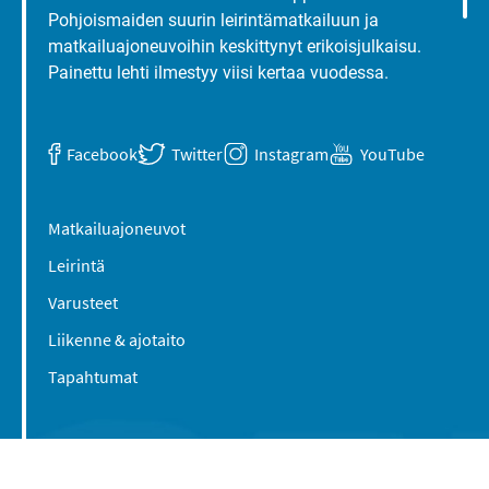
Pohjoismaiden suurin leirintämatkailuun ja
matkailuajoneuvoihin keskittynyt erikoisjulkaisu.
Painettu lehti ilmestyy viisi kertaa vuodessa.
Facebook
Twitter
Instagram
YouTube
Matkailuajoneuvot
Leirintä
Varusteet
Liikenne & ajotaito
Tapahtumat
Suomen Caravan Media Oy