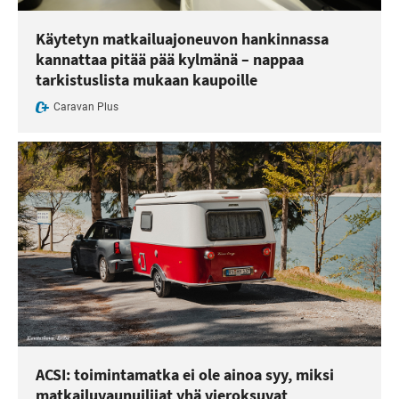
Käytetyn matkailuajoneuvon hankinnassa
kannattaa pitää pää kylmänä – nappaa
tarkistuslista mukaan kaupoille
Caravan Plus
ACSI: toimintamatka ei ole ainoa syy, miksi
matkailuvaunuilijat yhä vieroksuvat