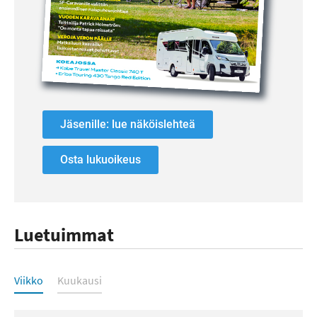
Jäsenille: lue näköislehteä
Osta lukuoikeus
Luetuimmat
Luetuimmat
Viikko
Kuukausi