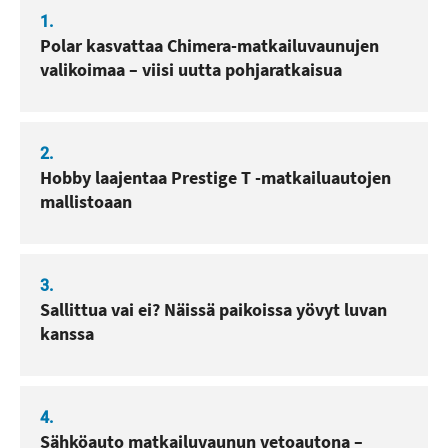
1.
Polar kasvattaa Chimera-matkailuvaunujen
valikoimaa – viisi uutta pohjaratkaisua
2.
Hobby laajentaa Prestige T -matkailuautojen
mallistoaan
3.
Sallittua vai ei? Näissä paikoissa yövyt luvan
kanssa
4.
Sähköauto matkailuvaunun vetoautona –