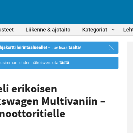
usteet
Liikenne & ajotaito
Kategoriat
Leht
Sulje
hjakortti leirintäalueelle!
– Lue lisää
täältä
!
ilmoitus
usimman lehden näköisversiota
tästä
.
li erikoisen
kswagen Multivaniin –
oottoritielle