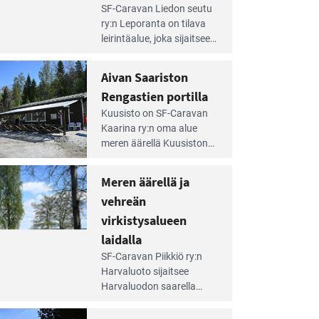
e
SF-Caravan Liedon seutu
irintäoppaan
ry:n Leporanta on tilava
tikkeli:
leirintäalue, joka sijaitsee
mpien
metsän kes­kellä
nnalla
kirkasvetisen lammen
Aivan Saariston
äsee
ympärillä. – Lampi on
i
Rengastien portilla
upea ja puhdas, ja se
jesta
e
tarjoaa ympäris­töineen
Kuusisto on SF-Caravan
irintäoppaan
kauniit maisemat ja
Kaarina ry:n oma alue
tikkeli:
loistavat virkistäytymis­
meren äärellä Kuusiston
van
mahdollisuudet.
saarella. Pie­nehkö
ariston
caravan-alue on
Meren äärellä ja
ngastien
lapsiystävällinen,
rtilla
vehreän
rauhallinen ja
silmiinpistävän siisti.
virkistysalueen
e
laidalla
irintäoppaan
SF-Caravan Piikkiö ry:n
tikkeli:
Harvaluoto sijait­see
eren
Harvaluodon saarella
rellä
Turun kaakkois­puolella.
Yhdistys on vuokrannut