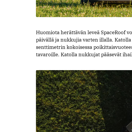
Huomiota herättävän leveä SpaceRoof voi
päivällä ja nukkujia varten illalla. Kato
senttimetrin kokoisessa poikittaisvuoteess
tavaroille. Katolla nukkujat pääsevät ih