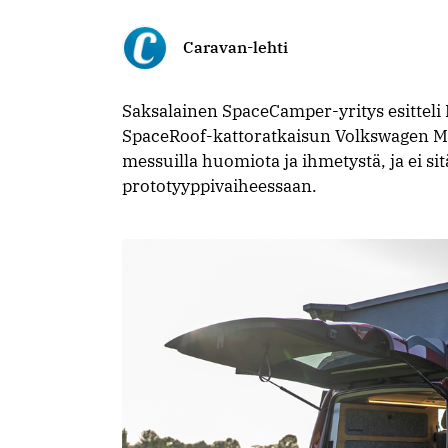
Caravan-lehti
Saksalainen SpaceCamper-yritys esitteli
SpaceRoof-kattoratkaisun Volkswagen Mul
messuilla huomiota ja ihmetystä, ja ei si
prototyyppivaiheessaan.