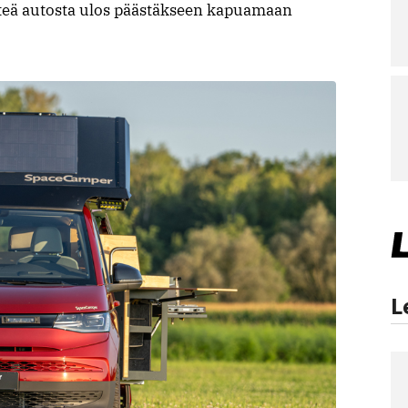
ähteä autosta ulos päästäkseen kapuamaan
L