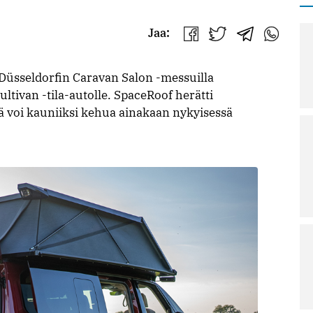
Jaa:
Jaa
Jaa
Jaa
Jaa
Facebookissa
Twitterissä
Telegrammis
WhatsAp
 Düsseldorfin Caravan Salon -messuilla
tivan -tila-autolle. SpaceRoof herätti
tä voi kauniiksi kehua ainakaan nykyisessä