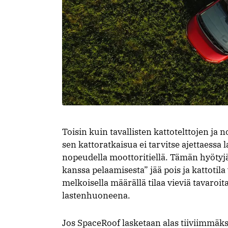
Toisin kuin tavallisten kattotelttojen 
sen kattoratkaisua ei tarvitse ajettaessa l
nopeudella moottoritiellä. Tämän hyötyjä y
kanssa pelaamisesta” jää pois ja kattotil
melkoisella määrällä tilaa vieviä tavaroit
lastenhuoneena.
Jos SpaceRoof lasketaan alas tiiviimmäk