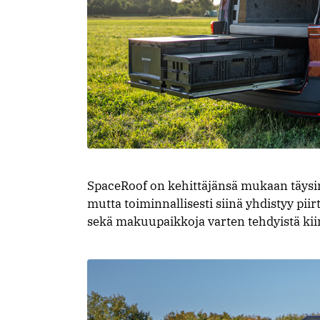
SpaceRoof on kehittäjänsä mukaan täysin
mutta toiminnallisesti siinä yhdistyy piirt
sekä makuupaikkoja varten tehdyistä kiin