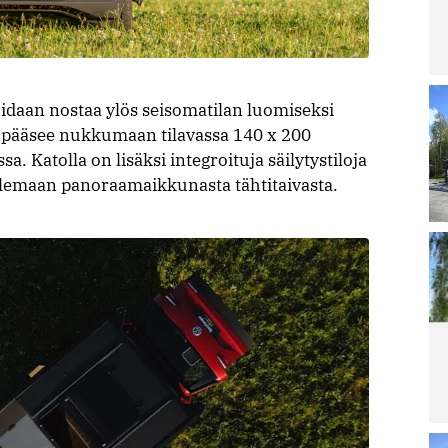
Lu
Le
ar
La
ra
pä
daan nostaa ylös seisomatilan luomiseksi
irt
lla pääsee nukkumaan tilavassa 140 x 200
ar
a. Katolla on lisäksi integroituja säilytystiloja
Lu
Le
ailemaan panoraamaikkunasta tähtitaivasta.
ar
Ai
Sa
Re
po
Lu
Le
ar
M
ää
ja