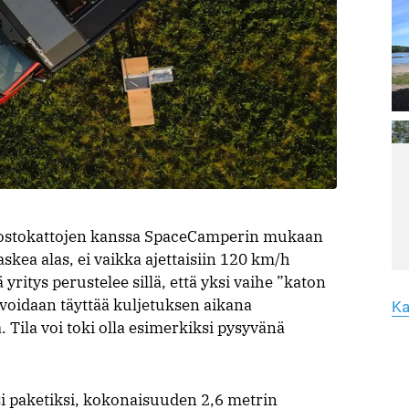
ve
vi
la
Lu
Le
ar
Yk
hu
yh
Lu
Le
ja nostokattojen kanssa SpaceCamperin mukaan
ar
Me
askea alas, ei vaikka ajettaisiin 120 km/h
Ma
ritys perustelee sillä, että yksi vaihe ”katon
T
a voidaan täyttää kuljetuksen aikana
li
Ka
a. Tila voi toki olla esimerkiksi pysyvänä
si paketiksi, kokonaisuuden 2,6 metrin