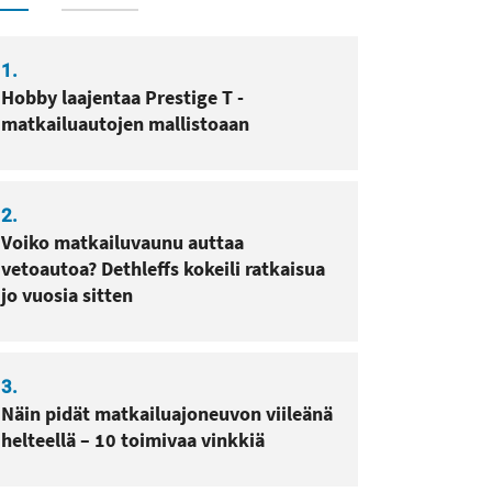
1.
sa
pissa
Hobby laajentaa Prestige T -
matkailuautojen mallistoaan
2.
Voiko matkailuvaunu auttaa
vetoautoa? Dethleffs kokeili ratkaisua
jo vuosia sitten
3.
Näin pidät matkailuajoneuvon viileänä
helteellä – 10 toimivaa vinkkiä