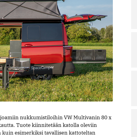
rjoamiin nukkumistiloihin VW Multivanin 80 x
utta. Tuote kiinnitetään katolla oleviin
n kuin esimerkiksi tavallisen kattoteltan