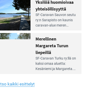
hreän
Yksilöä huomioivaa
rkistysalueen
käyttöön­sä osan kunnan
yhteisöllisyyttä
idalla
viiden hehtaarin
e
virkistysalueesta.
SF-Caravan Sauvon seutu
irintäoppaan
ry:n Sarapisto on kaunis
tikkeli:
caravan-alue meren
silöä
rannalla, vasta­päätä
omioivaa
Kemiön saarta. Alueella
Merellinen
teisöllisyyttä
on 130 sähköllä
Margareta Turun
varustettua caravan-paik­
kaa sekä kymmenen
liepeillä
e
paikkaa ilman sähköä.
SF-Caravan Turku ry:llä on
irintäoppaan
kaksi omaa aluet­ta:
tikkeli:
Kesäniemi ja Margareta.
rellinen
rgareta
Lisäksi yhdis­tys hoitaa
urun
Ruissalo Campingin
epeillä
tso kaikki esittelyt
talvialue­toimintaa.