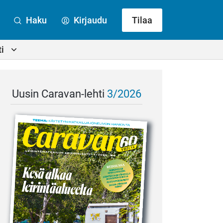
Haku
Kirjaudu
Tilaa
i
Uusin Caravan-lehti
3/2026