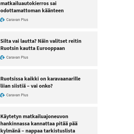
matkailuautokierros sai
odottamattoman käänteen
Caravan Plus
Silta vai lautta? Näin valitset reitin
Ruotsin kautta Eurooppaan
Caravan Plus
Ruotsissa kaikki on karavaanarille
liian siistiä – vai onko?
Caravan Plus
Käytetyn matkailuajoneuvon
hankinnassa kannattaa pitää pää
kylmänä – nappaa tarkistuslista