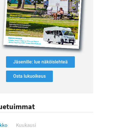
Jäsenille: lue näköislehteä
Osta lukuoikeus
uetuimmat
uetuimmat
ikko
Kuukausi