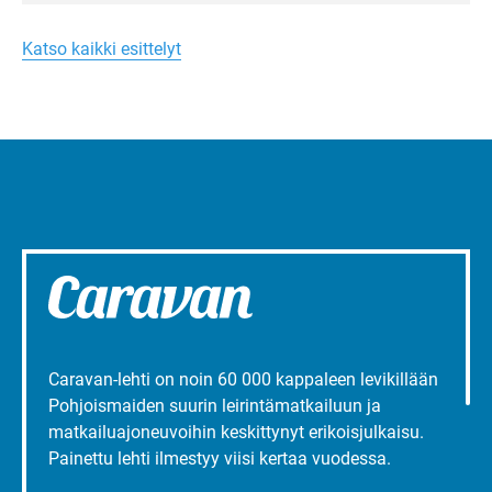
Merellinen
Ruissalo Campingin talvialue­
Margareta
toimintaa.
Turun
Katso kaikki esittelyt
liepeillä
Caravan-lehti on noin 60 000 kappaleen levikillään
Pohjoismaiden suurin leirintämatkailuun ja
matkailuajoneuvoihin keskittynyt erikoisjulkaisu.
Painettu lehti ilmestyy viisi kertaa vuodessa.