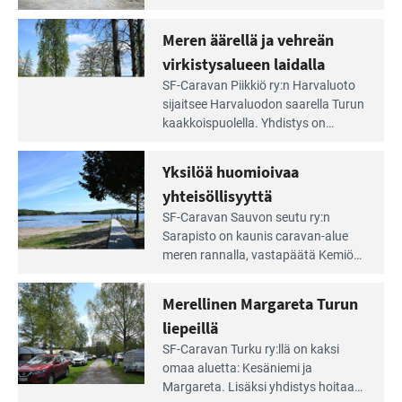
Aivan
caravan-alue on lapsiystävällinen,
Saariston
rauhallinen ja silmiinpistävän siisti.
Meren äärellä ja vehreän
Rengastien
portilla
virkistysalueen laidalla
Lue
SF-Caravan Piikkiö ry:n Harvaluoto
Leirintäoppaan
sijait­see Harvaluodon saarella Turun
artikkeli:
kaakkois­puolella. Yhdistys on
Meren
vuokrannut käyttöön­sä osan
äärellä
kunnan viiden hehtaarin
Yksilöä huomioivaa
ja
virkistysalueesta.
vehreän
yhteisöllisyyttä
virkistysalueen
Lue
SF-Caravan Sauvon seutu ry:n
laidalla
Leirintäoppaan
Sarapisto on kaunis caravan-alue
artikkeli:
meren rannalla, vasta­päätä Kemiön
Yksilöä
saarta. Alueella on 130 sähköllä
huomioivaa
varustettua caravan-paik­kaa sekä
Merellinen Margareta Turun
yhteisöllisyyttä
kymmenen paikkaa ilman sähköä.
liepeillä
Lue
SF-Caravan Turku ry:llä on kaksi
Leirintäoppaan
omaa aluet­ta: Kesäniemi ja
artikkeli:
Margareta. Lisäksi yhdis­tys hoitaa