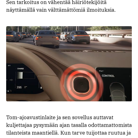
Sen tarkoitus on vähentää häiriötekijöitä
näyttämällä vain välttämättömiä ilmoituksia.
Tom-ajoavustinlaite ja sen sovellus auttavat
kuljettajaa pysymään ajan tasalla odottamattomista
tilanteista maantiellä. Kun tarve tuijottaa ruutua ja