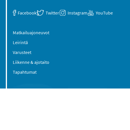
Facebook
Twitter
Instagram
YouTube
Matkailuajoneuvot
Leirintä
Varusteet
Liikenne & ajotaito
Tapahtumat
Suomen Caravan Media Oy
Viipurintie 58
13210 Hämeenlinna