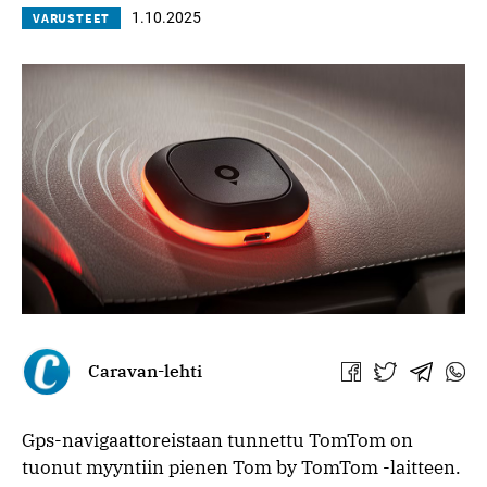
1.10.2025
VARUSTEET
Caravan-lehti
Jaa
Jaa
Jaa
Jaa
Facebookissa
Twitterissä
Telegra
What
Gps-navigaattoreistaan tunnettu TomTom on
tuonut myyntiin pienen Tom by TomTom -laitteen.