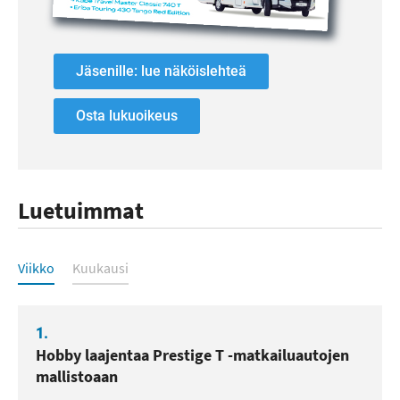
Jäsenille: lue näköislehteä
Osta lukuoikeus
Luetuimmat
Luetuimmat
Viikko
Kuukausi
1.
Hobby laajentaa Prestige T -matkailuautojen
mallistoaan