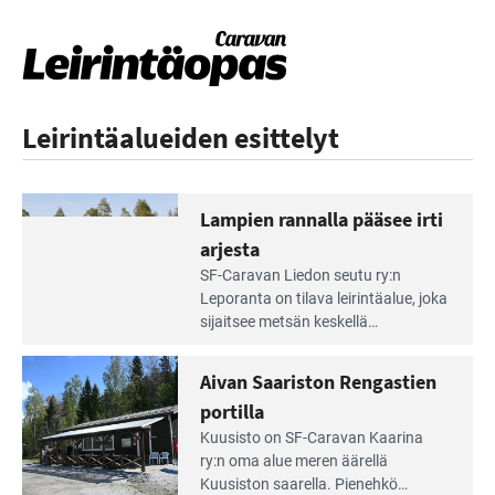
Leirintäalueiden esittelyt
Lampien rannalla pääsee irti
arjesta
Lue
SF-Caravan Liedon seutu ry:n
Leirintäoppaan
Leporanta on tilava leirintäalue, joka
artikkeli:
sijaitsee metsän kes­kellä
Lampien
kirkasvetisen lammen ympärillä. –
rannalla
Lampi on upea ja puhdas, ja se
Aivan Saariston Rengastien
pääsee
tarjoaa ympäris­töineen kauniit
irti
portilla
maisemat ja loistavat virkistäytymis­
arjesta
Lue
mahdollisuudet.
Kuusisto on SF-Caravan Kaarina
Leirintäoppaan
ry:n oma alue meren äärellä
artikkeli:
Kuusiston saarella. Pie­nehkö