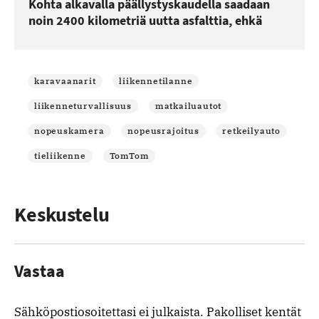
Kohta alkavalla päällystyskaudella saadaan
noin 2400 kilometriä uutta asfalttia, ehkä
karavaanarit
liikennetilanne
liikenneturvallisuus
matkailuautot
nopeuskamera
nopeusrajoitus
retkeilyauto
tieliikenne
TomTom
Keskustelu
Vastaa
Sähköpostiosoitettasi ei julkaista.
Pakolliset kentät