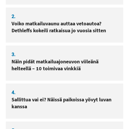
2.
Voiko matkailuvaunu auttaa vetoautoa?
Dethleffs kokeili ratkaisua jo vuosia sitten
3.
Näin pidät matkailuajoneuvon viileänä
helteellä – 10 toimivaa vinkkiä
4.
Sallittua vai ei? Näissä paikoissa yövyt luvan
kanssa