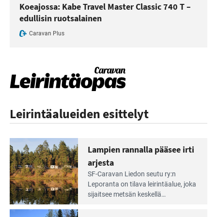
Koeajossa: Kabe Travel Master Classic 740 T –
edullisin ruotsalainen
Caravan Plus
Leirintäalueiden esittelyt
Lampien rannalla pääsee irti
arjesta
Lue
SF-Caravan Liedon seutu ry:n
Leirintäoppaan
Leporanta on tilava leirintäalue, joka
artikkeli:
sijaitsee metsän kes­kellä
Lampien
kirkasvetisen lammen ympärillä. –
rannalla