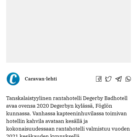
Caravan-lehti
Jaa
Jaa
Jaa
Jaa
Facebookissa
Twitterissä
Telegra
What
Tanskalaistyylinen rantahotelli Degerby Badhotell
avaa ovensa 2020 Degerbyn kylässä, Föglön
kunnassa. Vanhassa kapteeninhuvilassa toimivan
hotellin kahvila avataan kesällä ja
kokonaisuudessaan rantahotelli valmistuu vuoden
2021 kesäkauden kynnyksellä.