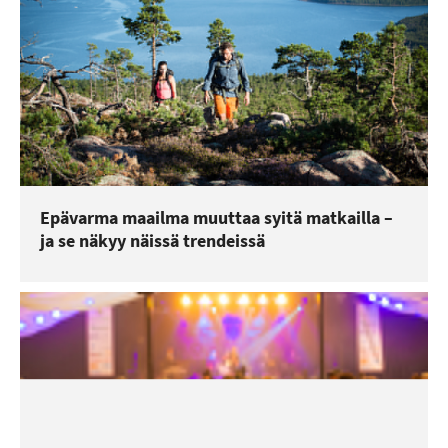
Epävarma maailma muuttaa syitä matkailla –
ja se näkyy näissä trendeissä