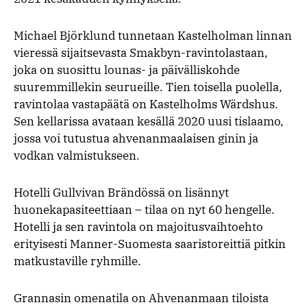
Michael Björklund tunnetaan Kastelholman linnan
vieressä sijaitsevasta Smakbyn-ravintolastaan,
joka on suosittu lounas- ja päivälliskohde
suuremmillekin seurueille. Tien toisella puolella,
ravintolaa vastapäätä on Kastelholms Wärdshus.
Sen kellarissa avataan kesällä 2020 uusi tislaamo,
jossa voi tutustua ahvenanmaalaisen ginin ja
vodkan valmistukseen.
Hotelli Gullvivan Brändössä on lisännyt
huonekapasiteettiaan – tilaa on nyt 60 hengelle.
Hotelli ja sen ravintola on majoitusvaihtoehto
erityisesti Manner-Suomesta saaristoreittiä pitkin
matkustaville ryhmille.
Grannasin omenatila on Ahvenanmaan tiloista