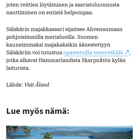
joten reittien löytäminen ja saaristoluonnosta
nauttiminen on entistä helpompaa.
Sälskärin majakkasaari sijaitsee Ahvenanmaan
pohjoisimmilla merialueilla. Suomen
kauneimmaksi majakaksikin äänestettyyn
Sälskäriin voi tutustua
opastetuilla veneretkillä
,
jotka alkavat Hammarlandista Skarpnåtön kylän
laiturista.
Lähde:
Visit Åland
Lue myös nämä: