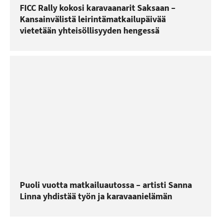
FICC Rally kokosi karavaanarit Saksaan –
Kansainvälistä leirintämatkailupäivää
vietetään yhteisöllisyyden hengessä
Puoli vuotta matkailuautossa – artisti Sanna
Linna yhdistää työn ja karavaanielämän