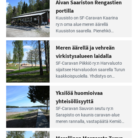
Lampi on upea ja puhdas, ja se
Aivan Saariston Rengastien
pääsee
tarjoaa ympäris­töineen kauniit
irti
portilla
maisemat ja loistavat virkistäytymis­
arjesta
Lue
mahdollisuudet.
Kuusisto on SF-Caravan Kaarina
Leirintäoppaan
ry:n oma alue meren äärellä
artikkeli:
Kuusiston saarella. Pie­nehkö
Aivan
caravan-alue on lapsiystävällinen,
Saariston
rauhallinen ja silmiinpistävän siisti.
Meren äärellä ja vehreän
Rengastien
portilla
virkistysalueen laidalla
Lue
SF-Caravan Piikkiö ry:n Harvaluoto
Leirintäoppaan
sijait­see Harvaluodon saarella Turun
artikkeli:
kaakkois­puolella. Yhdistys on
Meren
vuokrannut käyttöön­sä osan
äärellä
kunnan viiden hehtaarin
Yksilöä huomioivaa
ja
virkistysalueesta.
vehreän
yhteisöllisyyttä
virkistysalueen
Lue
SF-Caravan Sauvon seutu ry:n
laidalla
Leirintäoppaan
Sarapisto on kaunis caravan-alue
artikkeli:
meren rannalla, vasta­päätä Kemiön
Yksilöä
saarta. Alueella on 130 sähköllä
huomioivaa
varustettua caravan-paik­kaa sekä