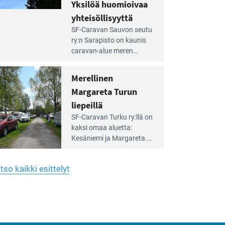
hreän
Yksilöä huomioivaa
rkistysalueen
käyttöön­sä osan kunnan
yhteisöllisyyttä
idalla
viiden hehtaarin
e
virkistysalueesta.
SF-Caravan Sauvon seutu
irintäoppaan
ry:n Sarapisto on kaunis
tikkeli:
caravan-alue meren
silöä
rannalla, vasta­päätä
omioivaa
Kemiön saarta. Alueella
Merellinen
teisöllisyyttä
on 130 sähköllä
Margareta Turun
varustettua caravan-paik­
kaa sekä kymmenen
liepeillä
e
paikkaa ilman sähköä.
SF-Caravan Turku ry:llä on
irintäoppaan
kaksi omaa aluet­ta:
tikkeli:
Kesäniemi ja Margareta.
rellinen
rgareta
Lisäksi yhdis­tys hoitaa
urun
Ruissalo Campingin
epeillä
tso kaikki esittelyt
talvialue­toimintaa.