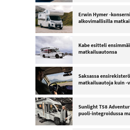
Erwin Hymer -konserni
alkovimallisilla matkai
Kabe esitteli ensimmä
matkailuautonsa
Saksassa ensirekister
matkailuautoja kuin -
Sunlight T58 Adventur
puoli-integroidussa m