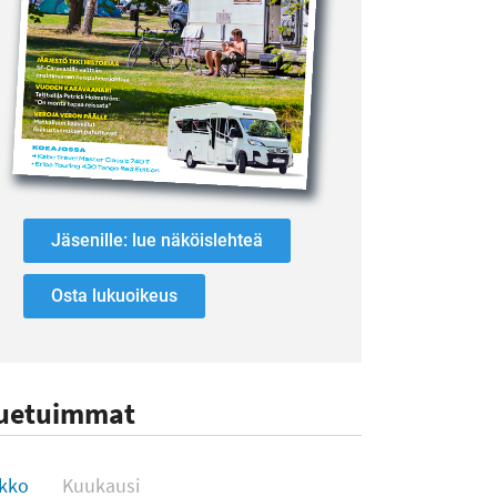
Jäsenille: lue näköislehteä
Osta lukuoikeus
uetuimmat
uetuimmat
ikko
Kuukausi