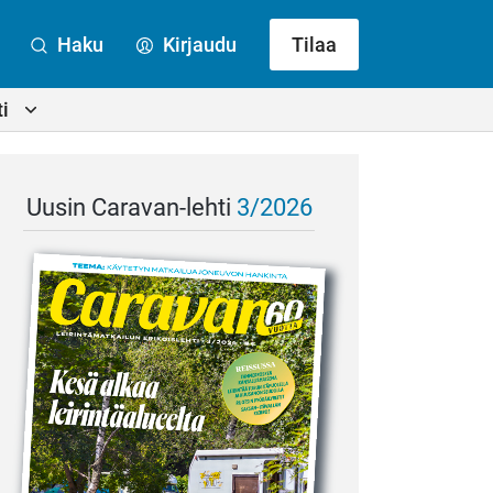
Haku
Kirjaudu
Tilaa
i
Uusin Caravan-lehti
3/2026