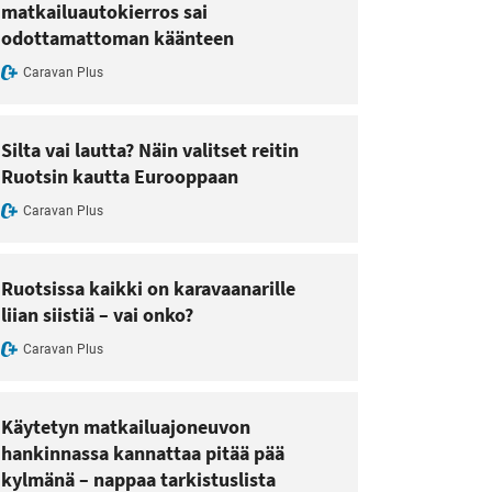
matkailuautokierros sai
odottamattoman käänteen
Caravan Plus
Silta vai lautta? Näin valitset reitin
Ruotsin kautta Eurooppaan
Caravan Plus
Ruotsissa kaikki on karavaanarille
liian siistiä – vai onko?
Caravan Plus
Käytetyn matkailuajoneuvon
hankinnassa kannattaa pitää pää
kylmänä – nappaa tarkistuslista