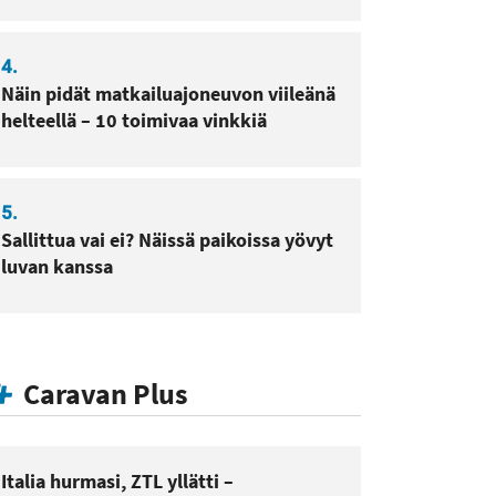
4.
Näin pidät matkailuajoneuvon viileänä
helteellä – 10 toimivaa vinkkiä
5.
Sallittua vai ei? Näissä paikoissa yövyt
luvan kanssa
Caravan Plus
Italia hurmasi, ZTL yllätti –