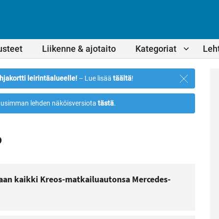
usteet
Liikenne & ajotaito
Kategoriat
Leht
Sulje
hjakortti leirintäalueelle!
– Lue lisää
täältä
!
ilmoitus
usimman lehden näköisversiota
tästä
.
o
aan kaikki Kreos-matkailuautonsa Mercedes-