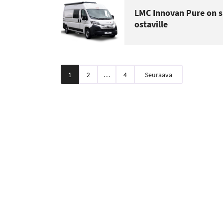
LMC Innovan Pure on s
ostaville
Artikkelien
1
2
…
4
Seuraava
sivutus