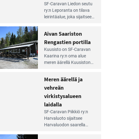
e
SF-Caravan Liedon seutu
irintäoppaan
ry:n Leporanta on tilava
tikkeli:
leirintäalue, joka sijaitsee
mpien
metsän kes­kellä
nnalla
kirkasvetisen lammen
Aivan Saariston
äsee
ympärillä. – Lampi on
i
Rengastien portilla
upea ja puhdas, ja se
jesta
e
tarjoaa ympäris­töineen
Kuusisto on SF-Caravan
irintäoppaan
kauniit maisemat ja
Kaarina ry:n oma alue
tikkeli:
loistavat virkistäytymis­
meren äärellä Kuusiston
van
mahdollisuudet.
saarella. Pie­nehkö
ariston
caravan-alue on
Meren äärellä ja
ngastien
lapsiystävällinen,
rtilla
vehreän
rauhallinen ja
silmiinpistävän siisti.
virkistysalueen
e
laidalla
irintäoppaan
SF-Caravan Piikkiö ry:n
tikkeli:
Harvaluoto sijait­see
eren
Harvaluodon saarella
rellä
Turun kaakkois­puolella.
Yhdistys on vuokrannut