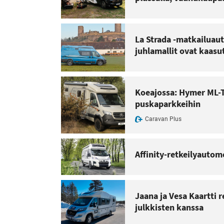
La Strada -matkailuaut
juhlamallit ovat kaas
Koeajossa: Hymer ML-T
puskaparkkeihin
Caravan Plus
Affinity-retkeilyautom
Jaana ja Vesa Kaartti 
julkkisten kanssa