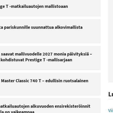
ige T -matkailuautojen mallistoaan
tta pariskunnille suunnattua alkovimallista
saavat mallivuodelle 2027 monia päivityksiä –
ohdistuvat Prestige T -mallisarjaan
 Master Classic 740 T – edullisin ruotsalainen
L
atkailuautojen alkuvuoden ensirekisteröinnit
L
Vi
lla on vaikeampaa