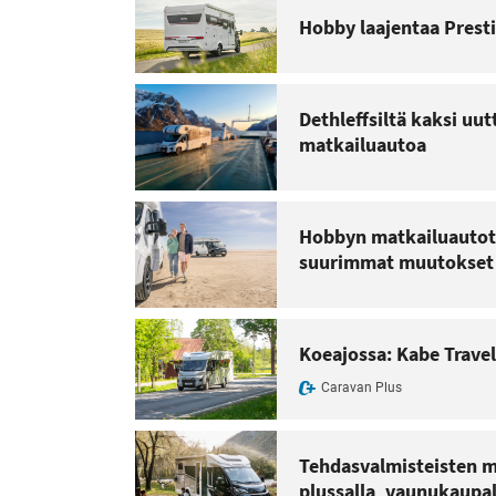
Hobby laajentaa Prest
Dethleffsiltä kaksi uu
matkailuautoa
Hobbyn matkailuautot 
suurimmat muutokset k
Koeajossa: Kabe Travel
Caravan Plus
Tehdasvalmisteisten m
plussalla, vaunukaupa