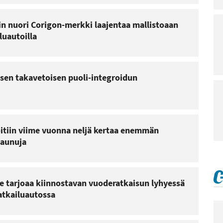
n nuori Corigon-merkki laajentaa mallistoaan
luautoilla
isen takavetoisen puoli-integroidun
öitiin viime vuonna neljä kertaa enemmän
vaunuja
e tarjoaa kiinnostavan vuoderatkaisun lyhyessä
atkailuautossa