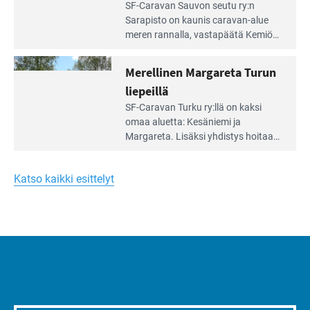
Lue
SF-Caravan Sauvon seutu ry:n
laidalla
Leirintäoppaan
Sarapisto on kaunis caravan-alue
artikkeli:
meren rannalla, vasta­päätä Kemiön
Yksilöä
saarta. Alueella on 130 sähköllä
huomioivaa
varustettua caravan-paik­kaa sekä
Merellinen Margareta Turun
yhteisöllisyyttä
kymmenen paikkaa ilman sähköä.
liepeillä
Lue
SF-Caravan Turku ry:llä on kaksi
Leirintäoppaan
omaa aluet­ta: Kesäniemi ja
artikkeli:
Margareta. Lisäksi yhdis­tys hoitaa
Merellinen
Ruissalo Campingin talvialue­
Margareta
toimintaa.
Turun
Katso kaikki esittelyt
liepeillä