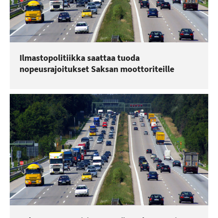
Ilmastopolitiikka saattaa tuoda
nopeusrajoitukset Saksan moottoriteille