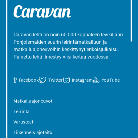
Caravan-lehti on noin 60 000 kappaleen levikillään
Pohjoismaiden suurin leirintämatkailuun ja
matkailuajoneuvoihin keskittynyt erikoisjulkaisu.
Painettu lehti ilmestyy viisi kertaa vuodessa.
Facebook
Twitter
Instagram
YouTube
Matkailuajoneuvot
Leirintä
Varusteet
Liikenne & ajotaito