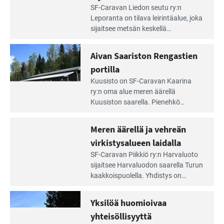
Lue
SF-Caravan Liedon seutu ry:n
Leirintäoppaan
Leporanta on tilava leirintäalue, joka
artikkeli:
sijaitsee metsän kes­kellä
Lampien
kirkasvetisen lammen ympärillä. –
rannalla
Lampi on upea ja puhdas, ja se
Aivan Saariston Rengastien
pääsee
tarjoaa ympäris­töineen kauniit
irti
portilla
maisemat ja loistavat virkistäytymis­
arjesta
Lue
mahdollisuudet.
Kuusisto on SF-Caravan Kaarina
Leirintäoppaan
ry:n oma alue meren äärellä
artikkeli:
Kuusiston saarella. Pie­nehkö
Aivan
caravan-alue on lapsiystävällinen,
Saariston
rauhallinen ja silmiinpistävän siisti.
Meren äärellä ja vehreän
Rengastien
portilla
virkistysalueen laidalla
Lue
SF-Caravan Piikkiö ry:n Harvaluoto
Leirintäoppaan
sijait­see Harvaluodon saarella Turun
artikkeli:
kaakkois­puolella. Yhdistys on
Meren
vuokrannut käyttöön­sä osan
äärellä
kunnan viiden hehtaarin
Yksilöä huomioivaa
ja
virkistysalueesta.
vehreän
yhteisöllisyyttä
virkistysalueen