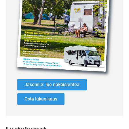
Jäsenille: lue näköislehteä
Osta lukuoikeus