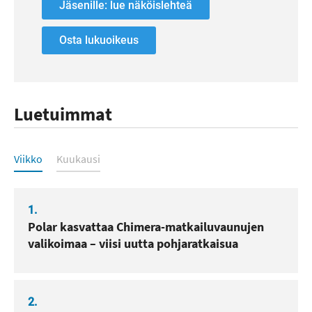
Jäsenille: lue näköislehteä
Osta lukuoikeus
Luetuimmat
Luetuimmat
Viikko
Kuukausi
1.
Polar kasvattaa Chimera-matkailuvaunujen
valikoimaa – viisi uutta pohjaratkaisua
2.