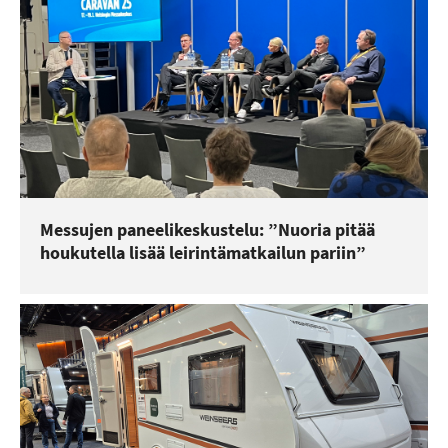
Messujen paneelikeskustelu: ”Nuoria pitää
houkutella lisää leirintämatkailun pariin”