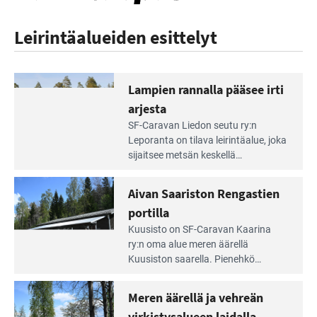
Leirintäalueiden esittelyt
Lampien rannalla pääsee irti
arjesta
Lue
SF-Caravan Liedon seutu ry:n
Leirintäoppaan
Leporanta on tilava leirintäalue, joka
artikkeli:
sijaitsee metsän kes­kellä
Lampien
kirkasvetisen lammen ympärillä. –
rannalla
Lampi on upea ja puhdas, ja se
Aivan Saariston Rengastien
pääsee
tarjoaa ympäris­töineen kauniit
irti
portilla
maisemat ja loistavat virkistäytymis­
arjesta
Lue
mahdollisuudet.
Kuusisto on SF-Caravan Kaarina
Leirintäoppaan
ry:n oma alue meren äärellä
artikkeli:
Kuusiston saarella. Pie­nehkö
Aivan
caravan-alue on lapsiystävällinen,
Saariston
rauhallinen ja silmiinpistävän siisti.
Meren äärellä ja vehreän
Rengastien
portilla
virkistysalueen laidalla