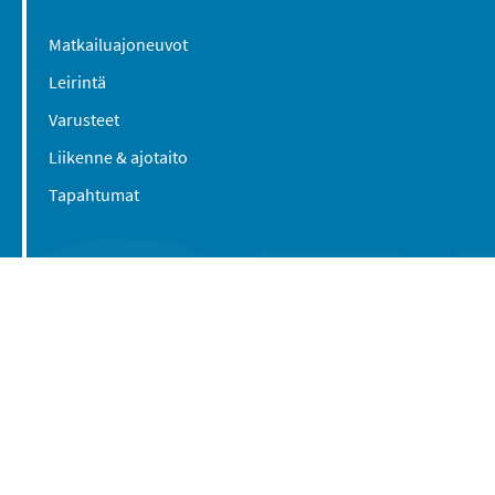
Matkailuajoneuvot
Leirintä
Varusteet
Liikenne & ajotaito
Tapahtumat
Suomen Caravan Media Oy
Viipurintie 58
13210 Hämeenlinna
Yhteystiedot
© 2016-2026 Caravan-lehti / Suomen Caravan