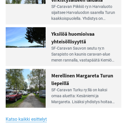
Lue
SF-Caravan Piikkiö ry:n Harvaluoto
Leirintäoppaan
sijait­see Harvaluodon saarella Turun
artikkeli:
kaakkois­puolella. Yhdistys on
Meren
vuokrannut käyttöön­sä osan
äärellä
kunnan viiden hehtaarin
Yksilöä huomioivaa
ja
virkistysalueesta.
vehreän
yhteisöllisyyttä
virkistysalueen
Lue
SF-Caravan Sauvon seutu ry:n
laidalla
Leirintäoppaan
Sarapisto on kaunis caravan-alue
artikkeli:
meren rannalla, vasta­päätä Kemiön
Yksilöä
saarta. Alueella on 130 sähköllä
huomioivaa
varustettua caravan-paik­kaa sekä
Merellinen Margareta Turun
yhteisöllisyyttä
kymmenen paikkaa ilman sähköä.
liepeillä
Lue
SF-Caravan Turku ry:llä on kaksi
Leirintäoppaan
omaa aluet­ta: Kesäniemi ja
artikkeli:
Margareta. Lisäksi yhdis­tys hoitaa
Merellinen
Ruissalo Campingin talvialue­
Margareta
toimintaa.
Turun
Katso kaikki esittelyt
liepeillä