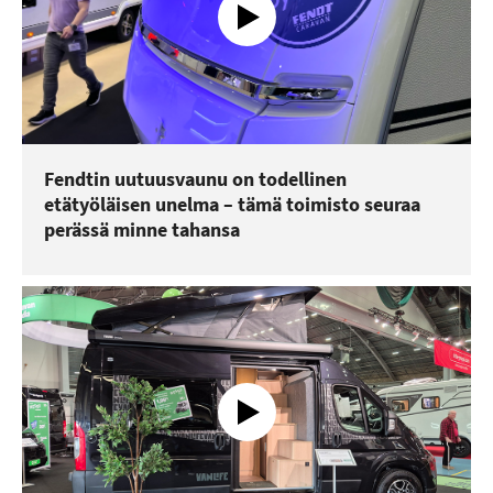
Fendtin uutuusvaunu on todellinen
etätyöläisen unelma – tämä toimisto seuraa
perässä minne tahansa