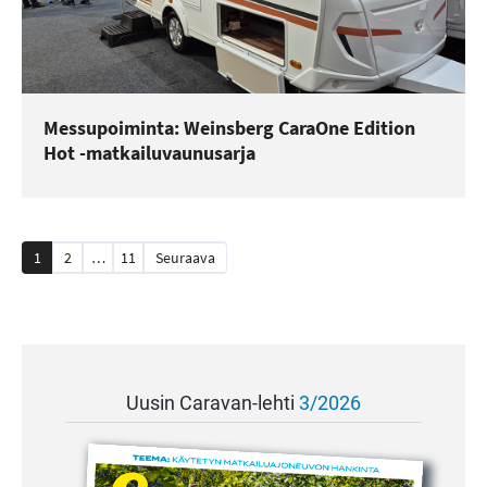
Messupoiminta: Weinsberg CaraOne Edition
Hot -matkailuvaunusarja
Artikkelien
1
2
…
11
Seuraava
sivutus
Uusin Caravan-lehti
3/2026