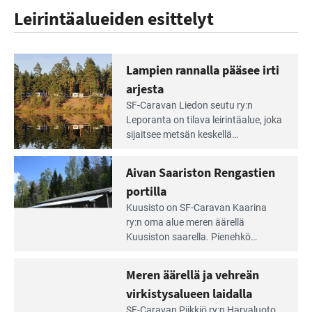
Leirintäalueiden esittelyt
Lampien rannalla pääsee irti
arjesta
Lue
SF-Caravan Liedon seutu ry:n
Leirintäoppaan
Leporanta on tilava leirintäalue, joka
artikkeli:
sijaitsee metsän kes­kellä
Lampien
kirkasvetisen lammen ympärillä. –
rannalla
Lampi on upea ja puhdas, ja se
Aivan Saariston Rengastien
pääsee
tarjoaa ympäris­töineen kauniit
irti
portilla
maisemat ja loistavat virkistäytymis­
arjesta
Lue
mahdollisuudet.
Kuusisto on SF-Caravan Kaarina
Leirintäoppaan
ry:n oma alue meren äärellä
artikkeli:
Kuusiston saarella. Pie­nehkö
Aivan
caravan-alue on lapsiystävällinen,
Saariston
rauhallinen ja silmiinpistävän siisti.
Meren äärellä ja vehreän
Rengastien
portilla
virkistysalueen laidalla
Lue
SF-Caravan Piikkiö ry:n Harvaluoto