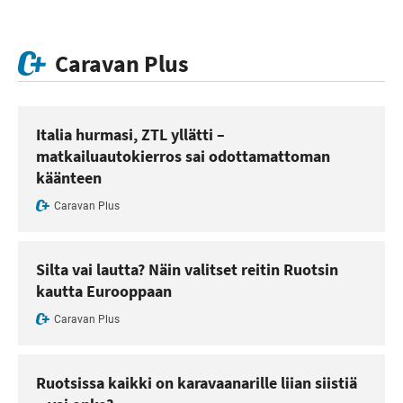
Caravan Plus
Italia hurmasi, ZTL yllätti –
matkailuautokierros sai odottamattoman
käänteen
Caravan Plus
Silta vai lautta? Näin valitset reitin Ruotsin
kautta Eurooppaan
Caravan Plus
Ruotsissa kaikki on karavaanarille liian siistiä