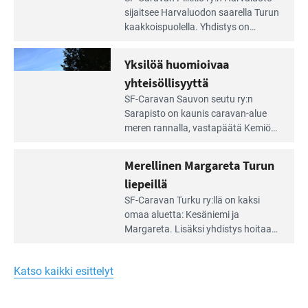
Leirintäoppaan
sijait­see Harvaluodon saarella Turun
artikkeli:
kaakkois­puolella. Yhdistys on
Meren
vuokrannut käyttöön­sä osan
äärellä
kunnan viiden hehtaarin
Yksilöä huomioivaa
ja
virkistysalueesta.
vehreän
yhteisöllisyyttä
virkistysalueen
Lue
SF-Caravan Sauvon seutu ry:n
laidalla
Leirintäoppaan
Sarapisto on kaunis caravan-alue
artikkeli:
meren rannalla, vasta­päätä Kemiön
Yksilöä
saarta. Alueella on 130 sähköllä
huomioivaa
varustettua caravan-paik­kaa sekä
Merellinen Margareta Turun
yhteisöllisyyttä
kymmenen paikkaa ilman sähköä.
liepeillä
Lue
SF-Caravan Turku ry:llä on kaksi
Leirintäoppaan
omaa aluet­ta: Kesäniemi ja
artikkeli:
Margareta. Lisäksi yhdis­tys hoitaa
Merellinen
Ruissalo Campingin talvialue­
Margareta
toimintaa.
Turun
Katso kaikki esittelyt
liepeillä