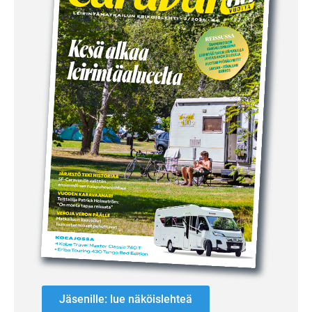
Jäsenille: lue näköislehteä