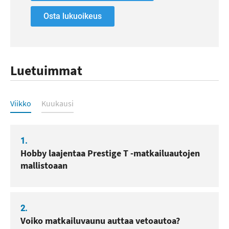
Osta lukuoikeus
Luetuimmat
Luetuimmat
Viikko
Kuukausi
1.
Hobby laajentaa Prestige T -matkailuautojen
mallistoaan
2.
Voiko matkailuvaunu auttaa vetoautoa?