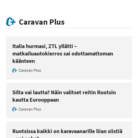
Caravan Plus
Italia hurmasi, ZTL yllätti –
matkailuautokierros sai odottamattoman
käänteen
Caravan Plus
Silta vai lautta? Näin valitset reitin Ruotsin
kautta Eurooppaan
Caravan Plus
Ruotsissa kaikki on karavaanarille liian siistiä