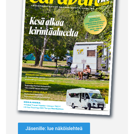
Jäsenille: lue näköislehteä