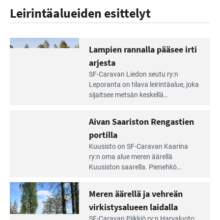
Leirintäalueiden esittelyt
Lampien rannalla pääsee irti
arjesta
Lue
SF-Caravan Liedon seutu ry:n
Leirintäoppaan
Leporanta on tilava leirintäalue, joka
artikkeli:
sijaitsee metsän kes­kellä
Lampien
kirkasvetisen lammen ympärillä. –
rannalla
Lampi on upea ja puhdas, ja se
Aivan Saariston Rengastien
pääsee
tarjoaa ympäris­töineen kauniit
irti
portilla
maisemat ja loistavat virkistäytymis­
arjesta
Lue
mahdollisuudet.
Kuusisto on SF-Caravan Kaarina
Leirintäoppaan
ry:n oma alue meren äärellä
artikkeli:
Kuusiston saarella. Pie­nehkö
Aivan
caravan-alue on lapsiystävällinen,
Saariston
rauhallinen ja silmiinpistävän siisti.
Meren äärellä ja vehreän
Rengastien
portilla
virkistysalueen laidalla
Lue
SF-Caravan Piikkiö ry:n Harvaluoto