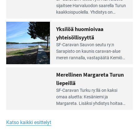
Leirintäoppaan
sijait­see Harvaluodon saarella Turun
artikkeli:
kaakkois­puolella. Yhdistys on
Meren
vuokrannut käyttöön­sä osan
äärellä
kunnan viiden hehtaarin
Yksilöä huomioivaa
ja
virkistysalueesta.
vehreän
yhteisöllisyyttä
virkistysalueen
Lue
SF-Caravan Sauvon seutu ry:n
laidalla
Leirintäoppaan
Sarapisto on kaunis caravan-alue
artikkeli:
meren rannalla, vasta­päätä Kemiön
Yksilöä
saarta. Alueella on 130 sähköllä
huomioivaa
varustettua caravan-paik­kaa sekä
Merellinen Margareta Turun
yhteisöllisyyttä
kymmenen paikkaa ilman sähköä.
liepeillä
Lue
SF-Caravan Turku ry:llä on kaksi
Leirintäoppaan
omaa aluet­ta: Kesäniemi ja
artikkeli:
Margareta. Lisäksi yhdis­tys hoitaa
Merellinen
Ruissalo Campingin talvialue­
Margareta
toimintaa.
Turun
Katso kaikki esittelyt
liepeillä