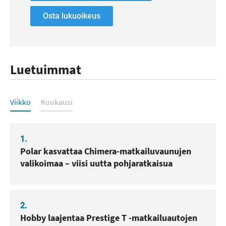
Osta lukuoikeus
Luetuimmat
Luetuimmat
Viikko
Kuukausi
1.
Polar kasvattaa Chimera-matkailuvaunujen
valikoimaa – viisi uutta pohjaratkaisua
2.
Hobby laajentaa Prestige T -matkailuautojen