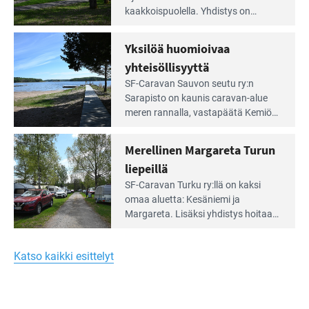
artikkeli:
kaakkois­puolella. Yhdistys on
Meren
vuokrannut käyttöön­sä osan
äärellä
kunnan viiden hehtaarin
Yksilöä huomioivaa
ja
virkistysalueesta.
vehreän
yhteisöllisyyttä
virkistysalueen
Lue
SF-Caravan Sauvon seutu ry:n
laidalla
Leirintäoppaan
Sarapisto on kaunis caravan-alue
artikkeli:
meren rannalla, vasta­päätä Kemiön
Yksilöä
saarta. Alueella on 130 sähköllä
huomioivaa
varustettua caravan-paik­kaa sekä
Merellinen Margareta Turun
yhteisöllisyyttä
kymmenen paikkaa ilman sähköä.
liepeillä
Lue
SF-Caravan Turku ry:llä on kaksi
Leirintäoppaan
omaa aluet­ta: Kesäniemi ja
artikkeli:
Margareta. Lisäksi yhdis­tys hoitaa
Merellinen
Ruissalo Campingin talvialue­
Margareta
toimintaa.
Turun
Katso kaikki esittelyt
liepeillä