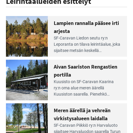
Leirintäalueiden esittelyt
Lampien rannalla pääsee irti
arjesta
Lue
SF-Caravan Liedon seutu ry:n
Leirintäoppaan
Leporanta on tilava leirintäalue, joka
artikkeli:
sijaitsee metsän kes­kellä
Lampien
kirkasvetisen lammen ympärillä. –
rannalla
Lampi on upea ja puhdas, ja se
Aivan Saariston Rengastien
pääsee
tarjoaa ympäris­töineen kauniit
irti
portilla
maisemat ja loistavat virkistäytymis­
arjesta
Lue
mahdollisuudet.
Kuusisto on SF-Caravan Kaarina
Leirintäoppaan
ry:n oma alue meren äärellä
artikkeli:
Kuusiston saarella. Pie­nehkö
Aivan
caravan-alue on lapsiystävällinen,
Saariston
rauhallinen ja silmiinpistävän siisti.
Meren äärellä ja vehreän
Rengastien
portilla
virkistysalueen laidalla
Lue
SF-Caravan Piikkiö ry:n Harvaluoto
Leirintäoppaan
sijait­see Harvaluodon saarella Turun