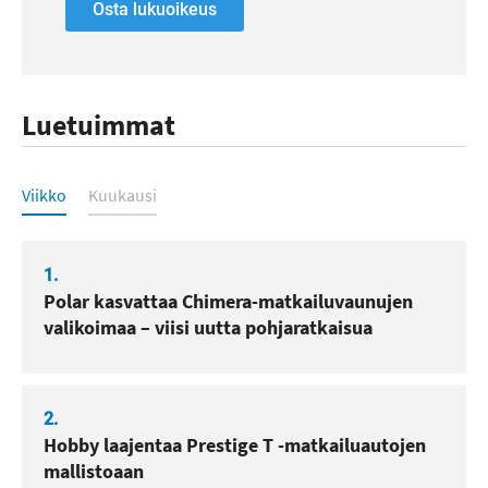
Osta lukuoikeus
Luetuimmat
Luetuimmat
Viikko
Kuukausi
1.
Polar kasvattaa Chimera-matkailuvaunujen
valikoimaa – viisi uutta pohjaratkaisua
2.
Hobby laajentaa Prestige T -matkailuautojen
mallistoaan