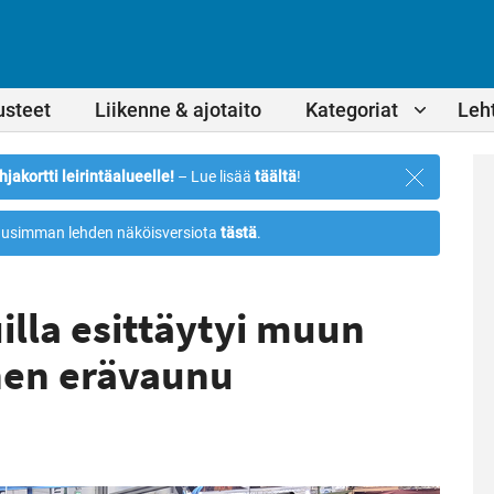
usteet
Liikenne & ajotaito
Kategoriat
Leht
Sulje
hjakortti leirintäalueelle!
– Lue lisää
täältä
!
ilmoitus
usimman lehden näköisversiota
tästä
.
illa esittäytyi muun
nen erävaunu