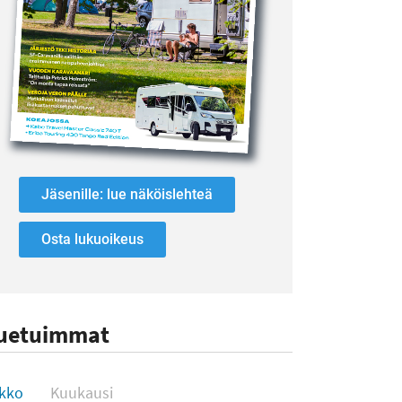
Jäsenille: lue näköislehteä
Osta lukuoikeus
uetuimmat
uetuimmat
ikko
Kuukausi