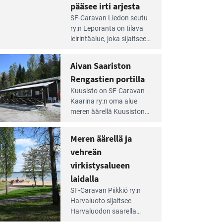
pääsee irti arjesta
e
SF-Caravan Liedon seutu
irintäoppaan
ry:n Leporanta on tilava
tikkeli:
leirintäalue, joka sijaitsee
mpien
metsän kes­kellä
nnalla
kirkasvetisen lammen
Aivan Saariston
äsee
ympärillä. – Lampi on
i
Rengastien portilla
upea ja puhdas, ja se
jesta
e
tarjoaa ympäris­töineen
Kuusisto on SF-Caravan
irintäoppaan
kauniit maisemat ja
Kaarina ry:n oma alue
tikkeli:
loistavat virkistäytymis­
meren äärellä Kuusiston
van
mahdollisuudet.
saarella. Pie­nehkö
ariston
caravan-alue on
Meren äärellä ja
ngastien
lapsiystävällinen,
rtilla
vehreän
rauhallinen ja
silmiinpistävän siisti.
virkistysalueen
e
laidalla
irintäoppaan
SF-Caravan Piikkiö ry:n
tikkeli:
Harvaluoto sijait­see
eren
Harvaluodon saarella
rellä
Turun kaakkois­puolella.