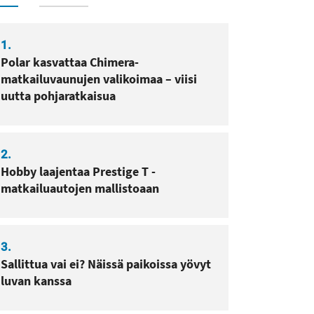
sa
pissa
1.
Polar kasvattaa Chimera-
matkailuvaunujen valikoimaa – viisi
uutta pohjaratkaisua
2.
Hobby laajentaa Prestige T -
matkailuautojen mallistoaan
3.
Sallittua vai ei? Näissä paikoissa yövyt
luvan kanssa