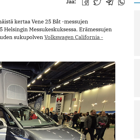
Jaa:
Jaa
Jaa
Jaa
Jaa
Facebookissa
Twitterissä
Telegrammis
WhatsAp
mäistä kertaa Vene 25 Båt -messujen
5 Helsingin Messukeskuksessa. Erämessujen
ä uuden sukupolven
Volkswagen California -