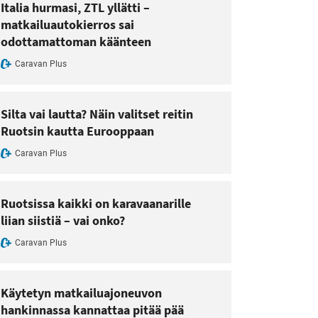
Italia hurmasi, ZTL yllätti –
matkailuautokierros sai
odottamattoman käänteen
Caravan Plus
Silta vai lautta? Näin valitset reitin
Ruotsin kautta Eurooppaan
Caravan Plus
Ruotsissa kaikki on karavaanarille
liian siistiä – vai onko?
Caravan Plus
Käytetyn matkailuajoneuvon
hankinnassa kannattaa pitää pää