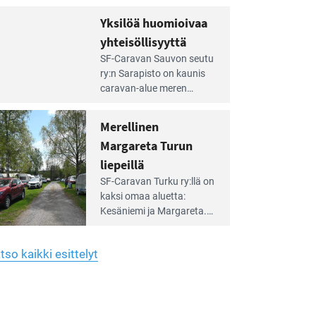
Yhdistys on vuokrannut
hreän
Yksilöä huomioivaa
rkistysalueen
käyttöön­sä osan kunnan
yhteisöllisyyttä
idalla
viiden hehtaarin
e
virkistysalueesta.
SF-Caravan Sauvon seutu
irintäoppaan
ry:n Sarapisto on kaunis
tikkeli:
caravan-alue meren
silöä
rannalla, vasta­päätä
omioivaa
Kemiön saarta. Alueella
Merellinen
teisöllisyyttä
on 130 sähköllä
Margareta Turun
varustettua caravan-paik­
kaa sekä kymmenen
liepeillä
e
paikkaa ilman sähköä.
SF-Caravan Turku ry:llä on
irintäoppaan
kaksi omaa aluet­ta:
tikkeli:
Kesäniemi ja Margareta.
rellinen
rgareta
Lisäksi yhdis­tys hoitaa
urun
Ruissalo Campingin
epeillä
tso kaikki esittelyt
talvialue­toimintaa.