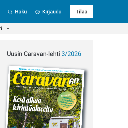
Haku
Kirjaudu
Tilaa
i
Uusin Caravan-lehti
3/2026