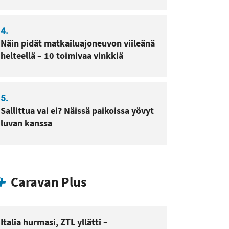
4.
Näin pidät matkailuajoneuvon viileänä
helteellä – 10 toimivaa vinkkiä
5.
Sallittua vai ei? Näissä paikoissa yövyt
luvan kanssa
Caravan Plus
Italia hurmasi, ZTL yllätti –