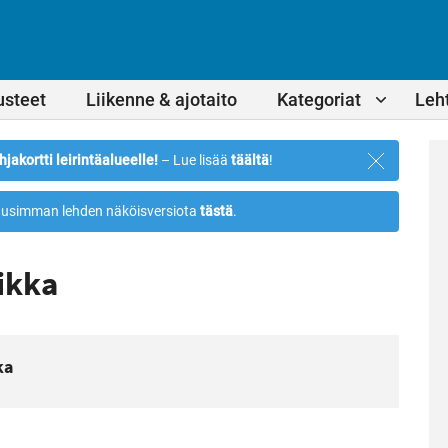
usteet
Liikenne & ajotaito
Kategoriat
Leht
Sulje
hjakortti leirintäalueelle!
– Lue lisää
täältä
!
ilmoitus
usimman lehden näköisversiota
tästä
.
ikka
ka