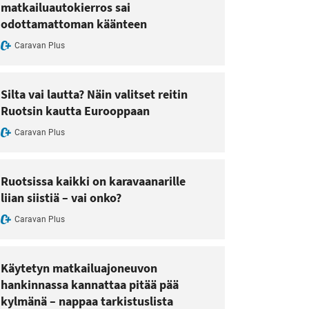
matkailuautokierros sai
odottamattoman käänteen
Caravan Plus
Silta vai lautta? Näin valitset reitin
Ruotsin kautta Eurooppaan
Caravan Plus
Ruotsissa kaikki on karavaanarille
liian siistiä – vai onko?
Caravan Plus
Käytetyn matkailuajoneuvon
hankinnassa kannattaa pitää pää
kylmänä – nappaa tarkistuslista