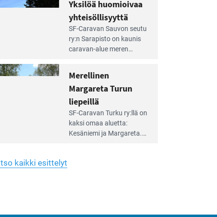
hreän
Yksilöä huomioivaa
rkistysalueen
käyttöön­sä osan kunnan
yhteisöllisyyttä
idalla
viiden hehtaarin
e
virkistysalueesta.
SF-Caravan Sauvon seutu
irintäoppaan
ry:n Sarapisto on kaunis
tikkeli:
caravan-alue meren
silöä
rannalla, vasta­päätä
omioivaa
Kemiön saarta. Alueella
Merellinen
teisöllisyyttä
on 130 sähköllä
Margareta Turun
varustettua caravan-paik­
kaa sekä kymmenen
liepeillä
e
paikkaa ilman sähköä.
SF-Caravan Turku ry:llä on
irintäoppaan
kaksi omaa aluet­ta:
tikkeli:
Kesäniemi ja Margareta.
rellinen
rgareta
Lisäksi yhdis­tys hoitaa
urun
Ruissalo Campingin
epeillä
tso kaikki esittelyt
talvialue­toimintaa.