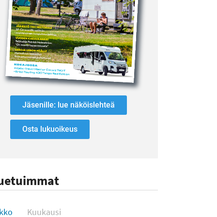
Jäsenille: lue näköislehteä
Osta lukuoikeus
uetuimmat
uetuimmat
ikko
Kuukausi