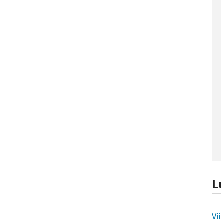
L
L
Vi