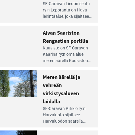
e
SF-Caravan Liedon seutu
irintäoppaan
ry:n Leporanta on tilava
tikkeli:
leirintäalue, joka sijaitsee
mpien
metsän kes­kellä
nnalla
kirkasvetisen lammen
Aivan Saariston
äsee
ympärillä. – Lampi on
i
Rengastien portilla
upea ja puhdas, ja se
jesta
e
tarjoaa ympäris­töineen
Kuusisto on SF-Caravan
irintäoppaan
kauniit maisemat ja
Kaarina ry:n oma alue
tikkeli:
loistavat virkistäytymis­
meren äärellä Kuusiston
van
mahdollisuudet.
saarella. Pie­nehkö
ariston
caravan-alue on
Meren äärellä ja
ngastien
lapsiystävällinen,
rtilla
vehreän
rauhallinen ja
silmiinpistävän siisti.
virkistysalueen
e
laidalla
irintäoppaan
SF-Caravan Piikkiö ry:n
tikkeli:
Harvaluoto sijait­see
eren
Harvaluodon saarella
rellä
Turun kaakkois­puolella.
Yhdistys on vuokrannut