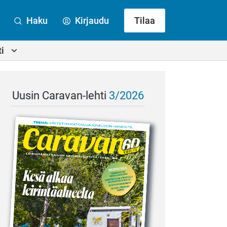
Haku
Kirjaudu
Tilaa
i
Uusin Caravan-lehti
3/2026