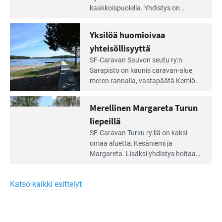
artikkeli:
kaakkois­puolella. Yhdistys on
Meren
vuokrannut käyttöön­sä osan
äärellä
kunnan viiden hehtaarin
Yksilöä huomioivaa
ja
virkistysalueesta.
vehreän
yhteisöllisyyttä
virkistysalueen
Lue
SF-Caravan Sauvon seutu ry:n
laidalla
Leirintäoppaan
Sarapisto on kaunis caravan-alue
artikkeli:
meren rannalla, vasta­päätä Kemiön
Yksilöä
saarta. Alueella on 130 sähköllä
huomioivaa
varustettua caravan-paik­kaa sekä
Merellinen Margareta Turun
yhteisöllisyyttä
kymmenen paikkaa ilman sähköä.
liepeillä
Lue
SF-Caravan Turku ry:llä on kaksi
Leirintäoppaan
omaa aluet­ta: Kesäniemi ja
artikkeli:
Margareta. Lisäksi yhdis­tys hoitaa
Merellinen
Ruissalo Campingin talvialue­
Margareta
toimintaa.
Turun
Katso kaikki esittelyt
liepeillä