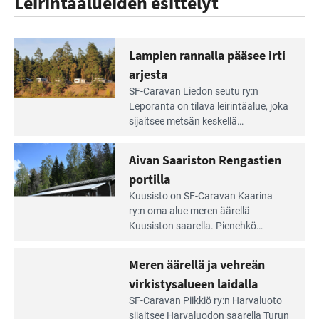
Leirintäalueiden esittelyt
Lampien rannalla pääsee irti
arjesta
Lue
SF-Caravan Liedon seutu ry:n
Leirintäoppaan
Leporanta on tilava leirintäalue, joka
artikkeli:
sijaitsee metsän kes­kellä
Lampien
kirkasvetisen lammen ympärillä. –
rannalla
Lampi on upea ja puhdas, ja se
Aivan Saariston Rengastien
pääsee
tarjoaa ympäris­töineen kauniit
irti
portilla
maisemat ja loistavat virkistäytymis­
arjesta
Lue
mahdollisuudet.
Kuusisto on SF-Caravan Kaarina
Leirintäoppaan
ry:n oma alue meren äärellä
artikkeli:
Kuusiston saarella. Pie­nehkö
Aivan
caravan-alue on lapsiystävällinen,
Saariston
rauhallinen ja silmiinpistävän siisti.
Meren äärellä ja vehreän
Rengastien
portilla
virkistysalueen laidalla
Lue
SF-Caravan Piikkiö ry:n Harvaluoto
Leirintäoppaan
sijait­see Harvaluodon saarella Turun