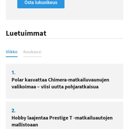
Osta lukuoikeus
Luetuimmat
Luetuimmat
Viikko
Kuukausi
1.
Polar kasvattaa Chimera-matkailuvaunujen
valikoimaa – viisi uutta pohjaratkaisua
2.
Hobby laajentaa Prestige T -matkailuautojen
mallistoaan