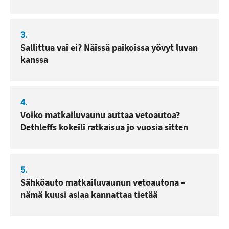
3.
Sallittua vai ei? Näissä paikoissa yövyt luvan
kanssa
4.
Voiko matkailuvaunu auttaa vetoautoa?
Dethleffs kokeili ratkaisua jo vuosia sitten
5.
Sähköauto matkailuvaunun vetoautona –
nämä kuusi asiaa kannattaa tietää