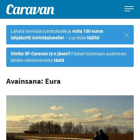
Caravan-
Leirintämatkailun
Siirry
lehti
erikoislehti
suoraan
Lähetä terveisiä toimitukselle ja
voita 100 euron
Sulje
sisältöön
lahjakortti leirintäalueelle!
– Lue lisää
täältä
!
ilmoi
Oletko SF-Caravan ry:n jäsen?
Pääset lukemaan uusimman
lehden näköisversiota
tästä
.
Avainsana: Eura