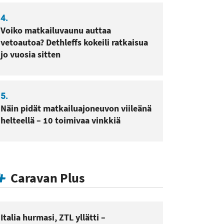
4.
Voiko matkailuvaunu auttaa
vetoautoa? Dethleffs kokeili ratkaisua
jo vuosia sitten
5.
Näin pidät matkailuajoneuvon viileänä
helteellä – 10 toimivaa vinkkiä
Caravan Plus
Italia hurmasi, ZTL yllätti –