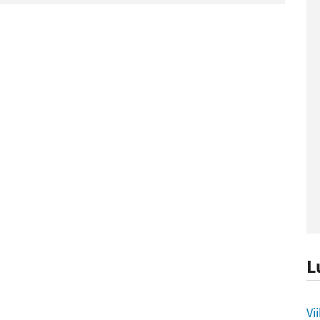
L
L
Vi