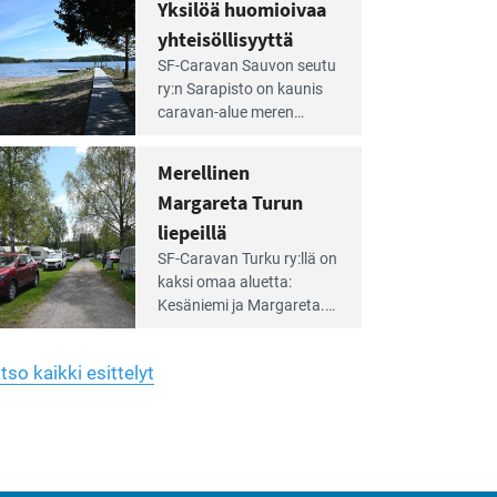
hreän
Yksilöä huomioivaa
rkistysalueen
käyttöön­sä osan kunnan
yhteisöllisyyttä
idalla
viiden hehtaarin
e
virkistysalueesta.
SF-Caravan Sauvon seutu
irintäoppaan
ry:n Sarapisto on kaunis
tikkeli:
caravan-alue meren
silöä
rannalla, vasta­päätä
omioivaa
Kemiön saarta. Alueella
Merellinen
teisöllisyyttä
on 130 sähköllä
Margareta Turun
varustettua caravan-paik­
kaa sekä kymmenen
liepeillä
e
paikkaa ilman sähköä.
SF-Caravan Turku ry:llä on
irintäoppaan
kaksi omaa aluet­ta:
tikkeli:
Kesäniemi ja Margareta.
rellinen
rgareta
Lisäksi yhdis­tys hoitaa
urun
Ruissalo Campingin
epeillä
tso kaikki esittelyt
talvialue­toimintaa.