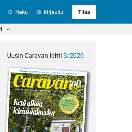
Haku
Kirjaudu
Tilaa
i
Uusin Caravan-lehti
3/2026