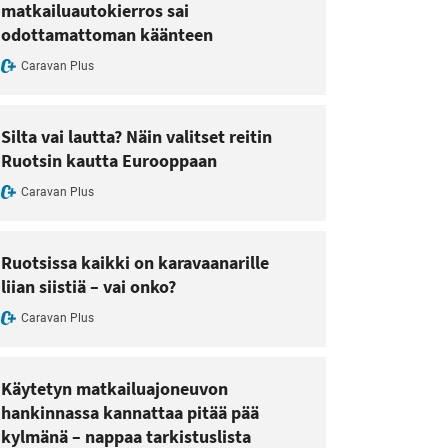
matkailuautokierros sai
odottamattoman käänteen
Caravan Plus
Silta vai lautta? Näin valitset reitin
Ruotsin kautta Eurooppaan
Caravan Plus
Ruotsissa kaikki on karavaanarille
liian siistiä – vai onko?
Caravan Plus
Käytetyn matkailuajoneuvon
hankinnassa kannattaa pitää pää
kylmänä – nappaa tarkistuslista