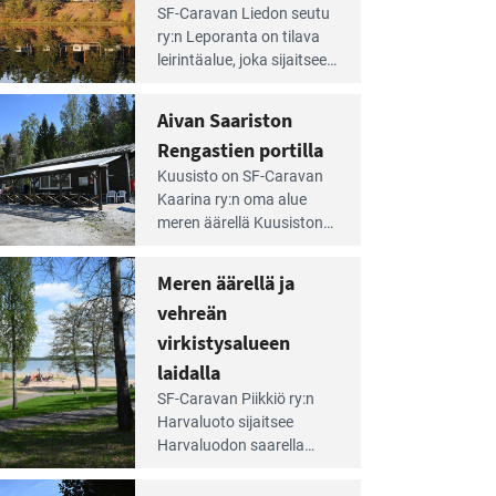
e
SF-Caravan Liedon seutu
irintäoppaan
ry:n Leporanta on tilava
tikkeli:
leirintäalue, joka sijaitsee
mpien
metsän kes­kellä
nnalla
kirkasvetisen lammen
Aivan Saariston
äsee
ympärillä. – Lampi on
i
Rengastien portilla
upea ja puhdas, ja se
jesta
e
tarjoaa ympäris­töineen
Kuusisto on SF-Caravan
irintäoppaan
kauniit maisemat ja
Kaarina ry:n oma alue
tikkeli:
loistavat virkistäytymis­
meren äärellä Kuusiston
van
mahdollisuudet.
saarella. Pie­nehkö
ariston
caravan-alue on
Meren äärellä ja
ngastien
lapsiystävällinen,
rtilla
vehreän
rauhallinen ja
silmiinpistävän siisti.
virkistysalueen
e
laidalla
irintäoppaan
SF-Caravan Piikkiö ry:n
tikkeli:
Harvaluoto sijait­see
eren
Harvaluodon saarella
rellä
Turun kaakkois­puolella.
Yhdistys on vuokrannut