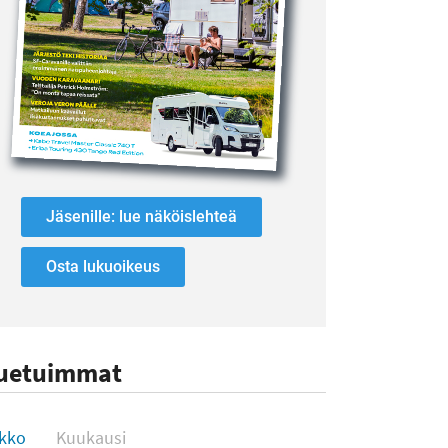
Jäsenille: lue näköislehteä
Osta lukuoikeus
uetuimmat
uetuimmat
ikko
Kuukausi