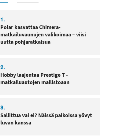
1.
Polar kasvattaa Chimera-
matkailuvaunujen valikoimaa – viisi
uutta pohjaratkaisua
2.
Hobby laajentaa Prestige T -
matkailuautojen mallistoaan
3.
Sallittua vai ei? Näissä paikoissa yövyt
luvan kanssa