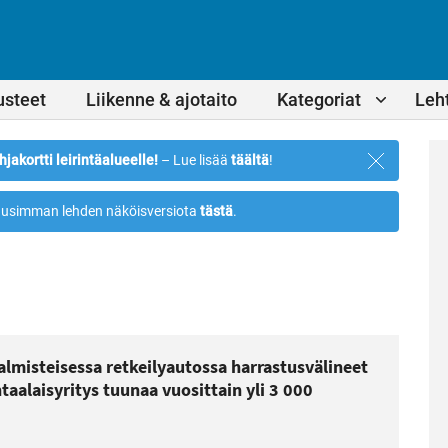
usteet
Liikenne & ajotaito
Kategoriat
Leht
Sulje
hjakortti leirintäalueelle!
– Lue lisää
täältä
!
ilmoitus
usimman lehden näköisversiota
tästä
.
valmisteisessa retkeilyautossa harrastusvälineet
aalaisyritys tuunaa vuosittain yli 3 000