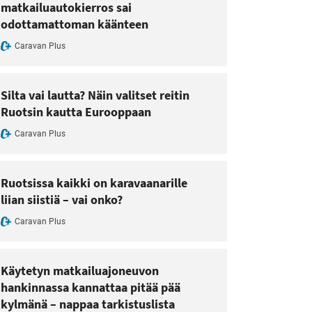
matkailuautokierros sai
odottamattoman käänteen
Caravan Plus
Silta vai lautta? Näin valitset reitin
Ruotsin kautta Eurooppaan
Caravan Plus
Ruotsissa kaikki on karavaanarille
liian siistiä – vai onko?
Caravan Plus
Käytetyn matkailuajoneuvon
hankinnassa kannattaa pitää pää
kylmänä – nappaa tarkistuslista