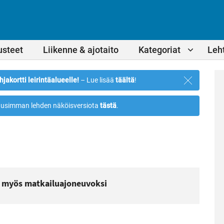
usteet
Liikenne & ajotaito
Kategoriat
Leht
Sulje
hjakortti leirintäalueelle!
– Lue lisää
täältä
!
ilmoitus
usimman lehden näköisversiota
tästä
.
 myös matkailuajoneuvoksi