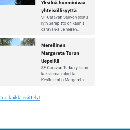
hreän
Yksilöä huomioivaa
rkistysalueen
käyttöön­sä osan kunnan
yhteisöllisyyttä
idalla
viiden hehtaarin
e
virkistysalueesta.
SF-Caravan Sauvon seutu
irintäoppaan
ry:n Sarapisto on kaunis
tikkeli:
caravan-alue meren
silöä
rannalla, vasta­päätä
omioivaa
Kemiön saarta. Alueella
Merellinen
teisöllisyyttä
on 130 sähköllä
Margareta Turun
varustettua caravan-paik­
kaa sekä kymmenen
liepeillä
e
paikkaa ilman sähköä.
SF-Caravan Turku ry:llä on
irintäoppaan
kaksi omaa aluet­ta:
tikkeli:
Kesäniemi ja Margareta.
rellinen
rgareta
Lisäksi yhdis­tys hoitaa
urun
Ruissalo Campingin
epeillä
tso kaikki esittelyt
talvialue­toimintaa.