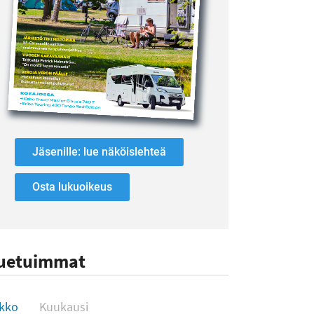
Jäsenille: lue näköislehteä
Osta lukuoikeus
uetuimmat
uetuimmat
ikko
Kuukausi