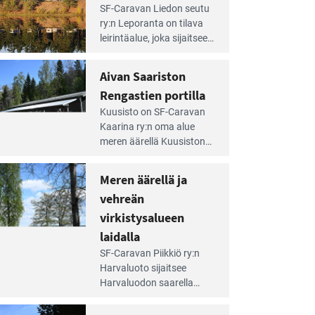
e
SF-Caravan Liedon seutu
irintäoppaan
ry:n Leporanta on tilava
tikkeli:
leirintäalue, joka sijaitsee
mpien
metsän kes­kellä
nnalla
kirkasvetisen lammen
Aivan Saariston
äsee
ympärillä. – Lampi on
i
Rengastien portilla
upea ja puhdas, ja se
jesta
e
tarjoaa ympäris­töineen
Kuusisto on SF-Caravan
irintäoppaan
kauniit maisemat ja
Kaarina ry:n oma alue
tikkeli:
loistavat virkistäytymis­
meren äärellä Kuusiston
van
mahdollisuudet.
saarella. Pie­nehkö
ariston
caravan-alue on
Meren äärellä ja
ngastien
lapsiystävällinen,
rtilla
vehreän
rauhallinen ja
silmiinpistävän siisti.
virkistysalueen
e
laidalla
irintäoppaan
SF-Caravan Piikkiö ry:n
tikkeli:
Harvaluoto sijait­see
eren
Harvaluodon saarella
rellä
Turun kaakkois­puolella.
Yhdistys on vuokrannut