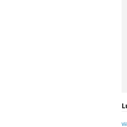
L
L
Vi