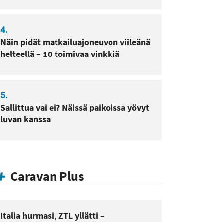
4.
Näin pidät matkailuajoneuvon viileänä
helteellä – 10 toimivaa vinkkiä
5.
Sallittua vai ei? Näissä paikoissa yövyt
luvan kanssa
Caravan Plus
Italia hurmasi, ZTL yllätti –