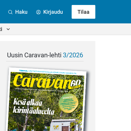
Haku
Kirjaudu
Tilaa
i
Uusin Caravan-lehti
3/2026