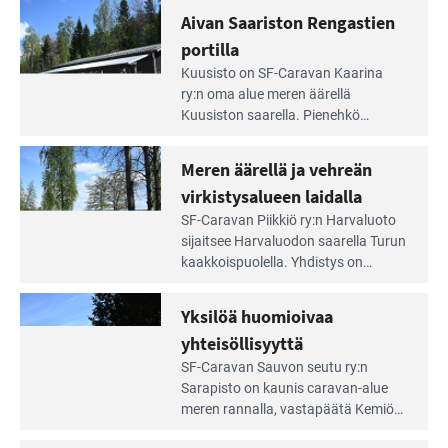
rannalla
Lampi on upea ja puhdas, ja se
Aivan Saariston Rengastien
pääsee
tarjoaa ympäris­töineen kauniit
irti
portilla
maisemat ja loistavat virkistäytymis­
arjesta
Lue
mahdollisuudet.
Kuusisto on SF-Caravan Kaarina
Leirintäoppaan
ry:n oma alue meren äärellä
artikkeli:
Kuusiston saarella. Pie­nehkö
Aivan
caravan-alue on lapsiystävällinen,
Saariston
rauhallinen ja silmiinpistävän siisti.
Meren äärellä ja vehreän
Rengastien
portilla
virkistysalueen laidalla
Lue
SF-Caravan Piikkiö ry:n Harvaluoto
Leirintäoppaan
sijait­see Harvaluodon saarella Turun
artikkeli:
kaakkois­puolella. Yhdistys on
Meren
vuokrannut käyttöön­sä osan
äärellä
kunnan viiden hehtaarin
Yksilöä huomioivaa
ja
virkistysalueesta.
vehreän
yhteisöllisyyttä
virkistysalueen
Lue
SF-Caravan Sauvon seutu ry:n
laidalla
Leirintäoppaan
Sarapisto on kaunis caravan-alue
artikkeli:
meren rannalla, vasta­päätä Kemiön
Yksilöä
saarta. Alueella on 130 sähköllä
huomioivaa