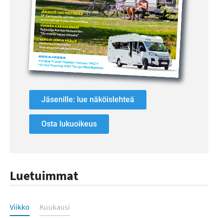
Jäsenille: lue näköislehteä
Osta lukuoikeus
Luetuimmat
Luetuimmat
Viikko
Kuukausi