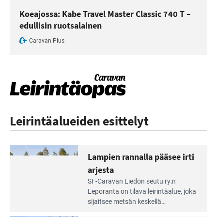
Koeajossa: Kabe Travel Master Classic 740 T –
edullisin ruotsalainen
Caravan Plus
Leirintäalueiden esittelyt
Lampien rannalla pääsee irti
arjesta
Lue
SF-Caravan Liedon seutu ry:n
Leirintäoppaan
Leporanta on tilava leirintäalue, joka
artikkeli:
sijaitsee metsän kes­kellä
Lampien
kirkasvetisen lammen ympärillä. –