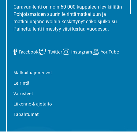
Caravan-lehti on noin 60 000 kappaleen levikillään
Pohjoismaiden suurin leirintämatkailuun ja
matkailuajoneuvoihin keskittynyt erikoisjulkaisu.
Painettu lehti ilmestyy viisi kertaa vuodessa.
Facebook
Twitter
Instagram
YouTube
Matkailuajoneuvot
Leirintä
Varusteet
Liikenne & ajotaito
Tapahtumat
Suomen Caravan Media Oy