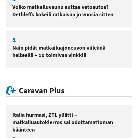
Voiko matkailuvaunu auttaa vetoautoa?
Dethleffs kokeili ratkaisua jo vuosia sitten
5.
Näin pidät matkailuajoneuvon viileänä
helteellä – 10 toimivaa vinkkiä
Caravan Plus
Italia hurmasi, ZTL yllätti –
matkailuautokierros sai odottamattoman
käänteen