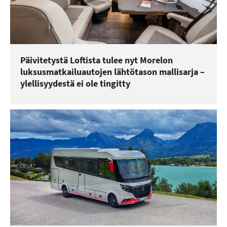
Päivitetystä Loftista tulee nyt Morelon
luksusmatkailuautojen lähtötason mallisarja –
ylellisyydestä ei ole tingitty