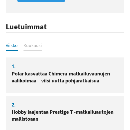
Luetuimmat
Luetuimmat
Viikko
Kuukausi
1.
Polar kasvattaa Chimera-matkailuvaunujen
valikoimaa – viisi uutta pohjaratkaisua
2.
Hobby laajentaa Prestige T -matkailuautojen
mallistoaan