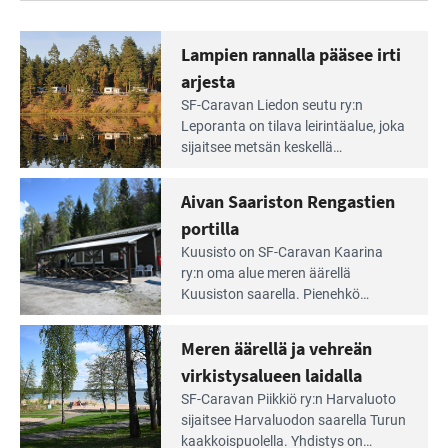
Lampien rannalla pääsee irti
arjesta
Lue
SF-Caravan Liedon seutu ry:n
Leirintäoppaan
Leporanta on tilava leirintäalue, joka
artikkeli:
sijaitsee metsän kes­kellä
Lampien
kirkasvetisen lammen ympärillä. –
rannalla
Lampi on upea ja puhdas, ja se
Aivan Saariston Rengastien
pääsee
tarjoaa ympäris­töineen kauniit
irti
portilla
maisemat ja loistavat virkistäytymis­
arjesta
Lue
mahdollisuudet.
Kuusisto on SF-Caravan Kaarina
Leirintäoppaan
ry:n oma alue meren äärellä
artikkeli:
Kuusiston saarella. Pie­nehkö
Aivan
caravan-alue on lapsiystävällinen,
Saariston
rauhallinen ja silmiinpistävän siisti.
Meren äärellä ja vehreän
Rengastien
portilla
virkistysalueen laidalla
Lue
SF-Caravan Piikkiö ry:n Harvaluoto
Leirintäoppaan
sijait­see Harvaluodon saarella Turun
artikkeli:
kaakkois­puolella. Yhdistys on