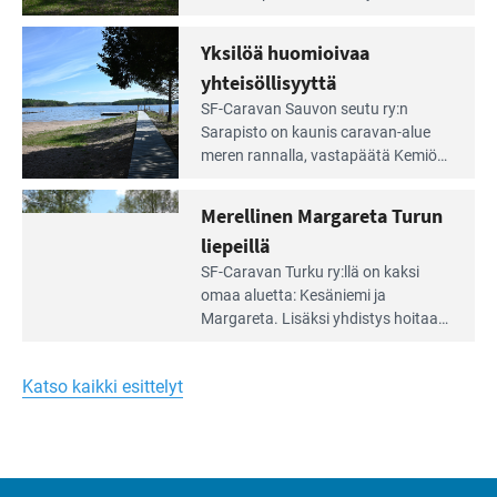
Meren
vuokrannut käyttöön­sä osan
äärellä
kunnan viiden hehtaarin
Yksilöä huomioivaa
ja
virkistysalueesta.
vehreän
yhteisöllisyyttä
virkistysalueen
Lue
SF-Caravan Sauvon seutu ry:n
laidalla
Leirintäoppaan
Sarapisto on kaunis caravan-alue
artikkeli:
meren rannalla, vasta­päätä Kemiön
Yksilöä
saarta. Alueella on 130 sähköllä
huomioivaa
varustettua caravan-paik­kaa sekä
Merellinen Margareta Turun
yhteisöllisyyttä
kymmenen paikkaa ilman sähköä.
liepeillä
Lue
SF-Caravan Turku ry:llä on kaksi
Leirintäoppaan
omaa aluet­ta: Kesäniemi ja
artikkeli:
Margareta. Lisäksi yhdis­tys hoitaa
Merellinen
Ruissalo Campingin talvialue­
Margareta
toimintaa.
Turun
Katso kaikki esittelyt
liepeillä