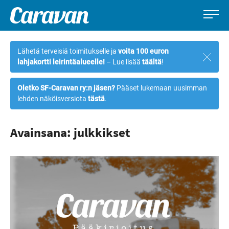
Caravan-
Leirintämatkailun
Siirry
lehti
erikoislehti
suoraan
Lähetä terveisiä toimitukselle ja
voita 100 euron
Sulje
sisältöön
lahjakortti leirintäalueelle!
– Lue lisää
täältä
!
ilmoi
Oletko SF-Caravan ry:n jäsen?
Pääset lukemaan uusimman
lehden näköisversiota
tästä
.
Avainsana: julkkikset