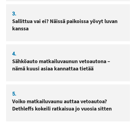
3.
Sallittua vai ei? Näissä paikoissa yövyt luvan
kanssa
4.
Sähköauto matkailuvaunun vetoautona –
nämä kuusi asiaa kannattaa tietää
5.
Voiko matkailuvaunu auttaa vetoautoa?
Dethleffs kokeili ratkaisua jo vuosia sitten