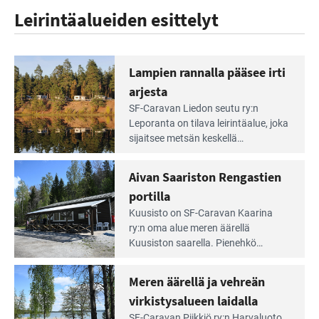
Leirintäalueiden esittelyt
Lampien rannalla pääsee irti
arjesta
Lue
SF-Caravan Liedon seutu ry:n
Leirintäoppaan
Leporanta on tilava leirintäalue, joka
artikkeli:
sijaitsee metsän kes­kellä
Lampien
kirkasvetisen lammen ympärillä. –
rannalla
Lampi on upea ja puhdas, ja se
Aivan Saariston Rengastien
pääsee
tarjoaa ympäris­töineen kauniit
irti
portilla
maisemat ja loistavat virkistäytymis­
arjesta
Lue
mahdollisuudet.
Kuusisto on SF-Caravan Kaarina
Leirintäoppaan
ry:n oma alue meren äärellä
artikkeli:
Kuusiston saarella. Pie­nehkö
Aivan
caravan-alue on lapsiystävällinen,
Saariston
rauhallinen ja silmiinpistävän siisti.
Meren äärellä ja vehreän
Rengastien
portilla
virkistysalueen laidalla
Lue
SF-Caravan Piikkiö ry:n Harvaluoto