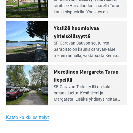
Leirintäoppaan
sijait­see Harvaluodon saarella Turun
artikkeli:
kaakkois­puolella. Yhdistys on
Meren
vuokrannut käyttöön­sä osan
äärellä
kunnan viiden hehtaarin
Yksilöä huomioivaa
ja
virkistysalueesta.
vehreän
yhteisöllisyyttä
virkistysalueen
Lue
SF-Caravan Sauvon seutu ry:n
laidalla
Leirintäoppaan
Sarapisto on kaunis caravan-alue
artikkeli:
meren rannalla, vasta­päätä Kemiön
Yksilöä
saarta. Alueella on 130 sähköllä
huomioivaa
varustettua caravan-paik­kaa sekä
Merellinen Margareta Turun
yhteisöllisyyttä
kymmenen paikkaa ilman sähköä.
liepeillä
Lue
SF-Caravan Turku ry:llä on kaksi
Leirintäoppaan
omaa aluet­ta: Kesäniemi ja
artikkeli:
Margareta. Lisäksi yhdis­tys hoitaa
Merellinen
Ruissalo Campingin talvialue­
Margareta
toimintaa.
Turun
Katso kaikki esittelyt
liepeillä