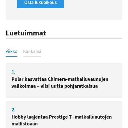
Osta lukuoikeus
Luetuimmat
Luetuimmat
Viikko
Kuukausi
1.
Polar kasvattaa Chimera-matkailuvaunujen
valikoimaa – viisi uutta pohjaratkaisua
2.
Hobby laajentaa Prestige T -matkailuautojen
mallistoaan