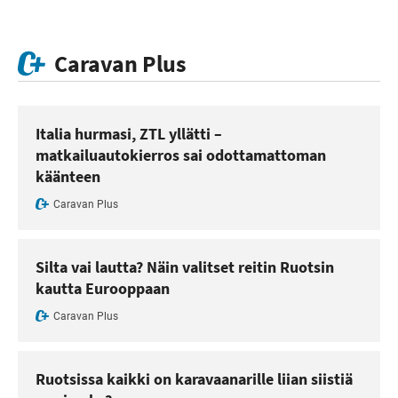
Caravan Plus
Italia hurmasi, ZTL yllätti –
matkailuautokierros sai odottamattoman
käänteen
Caravan Plus
Silta vai lautta? Näin valitset reitin Ruotsin
kautta Eurooppaan
Caravan Plus
Ruotsissa kaikki on karavaanarille liian siistiä