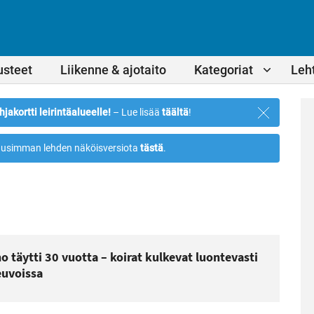
usteet
Liikenne & ajotaito
Kategoriat
Leht
Sulje
hjakortti leirintäalueelle!
– Lue lisää
täältä
!
ilmoitus
usimman lehden näköisversiota
tästä
.
o täytti 30 vuotta – koirat kulkevat luontevasti
uvoissa