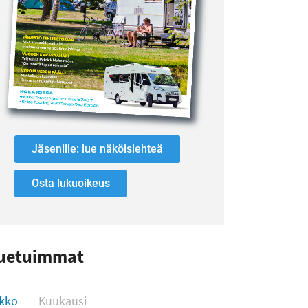
Jäsenille: lue näköislehteä
Osta lukuoikeus
uetuimmat
uetuimmat
ikko
Kuukausi