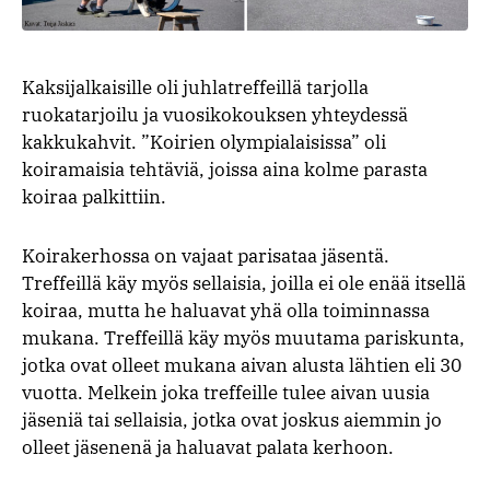
Kaksijalkaisille oli juhlatreffeillä tarjolla
ruokatarjoilu ja vuosikokouksen yhteydessä
kakkukahvit. ”Koirien olympialaisissa” oli
koiramaisia tehtäviä, joissa aina kolme parasta
koiraa palkittiin.
Koirakerhossa on vajaat parisataa jäsentä.
Treffeillä käy myös sellaisia, joilla ei ole enää itsellä
koiraa, mutta he haluavat yhä olla toiminnassa
mukana. Treffeillä käy myös muutama pariskunta,
jotka ovat olleet mukana aivan alusta lähtien eli 30
vuotta. Melkein joka treffeille tulee aivan uusia
jäseniä tai sellaisia, jotka ovat joskus aiemmin jo
olleet jäsenenä ja haluavat palata kerhoon.