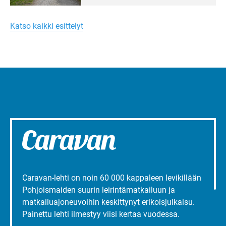
Merellinen
Ruissalo Campingin talvialue­
Margareta
toimintaa.
Turun
Katso kaikki esittelyt
liepeillä
Caravan-lehti on noin 60 000 kappaleen levikillään
Pohjoismaiden suurin leirintämatkailuun ja
matkailuajoneuvoihin keskittynyt erikoisjulkaisu.
Painettu lehti ilmestyy viisi kertaa vuodessa.