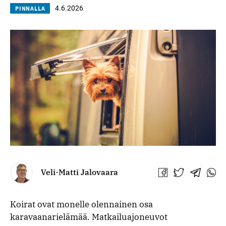
4.6.2026
PINNALLA
Veli-Matti Jalovaara
Jaa
Jaa
Jaa
Jaa
Facebookissa
Twitterissä
Telegra
What
Koirat ovat monelle olennainen osa
karavaanarielämää. Matkailuajoneuvot