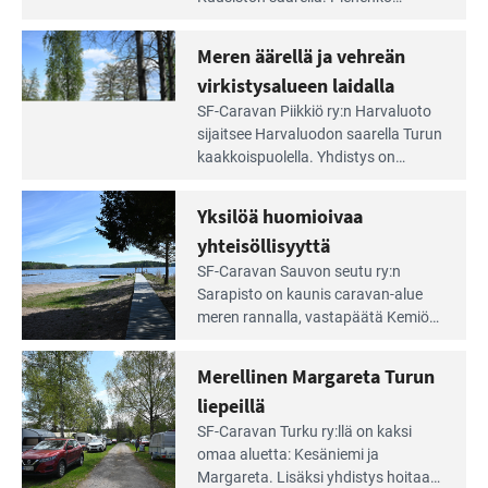
Aivan
caravan-alue on lapsiystävällinen,
Saariston
rauhallinen ja silmiinpistävän siisti.
Meren äärellä ja vehreän
Rengastien
portilla
virkistysalueen laidalla
Lue
SF-Caravan Piikkiö ry:n Harvaluoto
Leirintäoppaan
sijait­see Harvaluodon saarella Turun
artikkeli:
kaakkois­puolella. Yhdistys on
Meren
vuokrannut käyttöön­sä osan
äärellä
kunnan viiden hehtaarin
Yksilöä huomioivaa
ja
virkistysalueesta.
vehreän
yhteisöllisyyttä
virkistysalueen
Lue
SF-Caravan Sauvon seutu ry:n
laidalla
Leirintäoppaan
Sarapisto on kaunis caravan-alue
artikkeli:
meren rannalla, vasta­päätä Kemiön
Yksilöä
saarta. Alueella on 130 sähköllä
huomioivaa
varustettua caravan-paik­kaa sekä
Merellinen Margareta Turun
yhteisöllisyyttä
kymmenen paikkaa ilman sähköä.
liepeillä
Lue
SF-Caravan Turku ry:llä on kaksi
Leirintäoppaan
omaa aluet­ta: Kesäniemi ja
artikkeli:
Margareta. Lisäksi yhdis­tys hoitaa