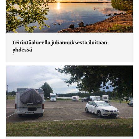
Leirintäalueella juhannuksesta iloitaan
yhdessä