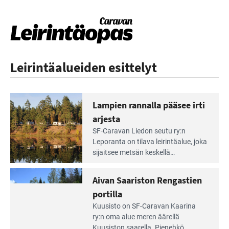
Leirintäalueiden esittelyt
Lampien rannalla pääsee irti
arjesta
Lue
SF-Caravan Liedon seutu ry:n
Leirintäoppaan
Leporanta on tilava leirintäalue, joka
artikkeli:
sijaitsee metsän kes­kellä
Lampien
kirkasvetisen lammen ympärillä. –
rannalla
Lampi on upea ja puhdas, ja se
Aivan Saariston Rengastien
pääsee
tarjoaa ympäris­töineen kauniit
irti
portilla
maisemat ja loistavat virkistäytymis­
arjesta
Lue
mahdollisuudet.
Kuusisto on SF-Caravan Kaarina
Leirintäoppaan
ry:n oma alue meren äärellä
artikkeli:
Kuusiston saarella. Pie­nehkö