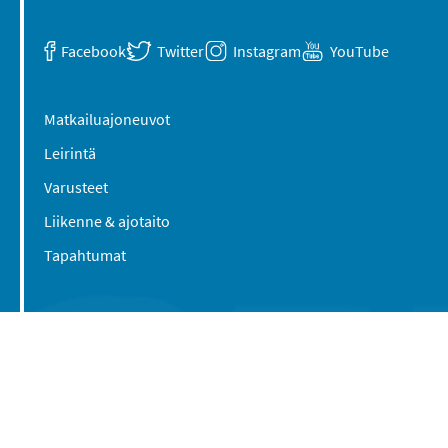
Facebook
Twitter
Instagram
YouTube
Matkailuajoneuvot
Leirintä
Varusteet
Liikenne & ajotaito
Tapahtumat
Suomen Caravan Media Oy
Viipurintie 58
13210 Hämeenlinna