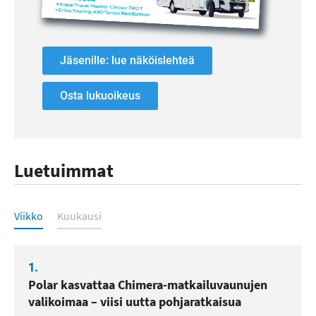
Jäsenille: lue näköislehteä
Osta lukuoikeus
Luetuimmat
Luetuimmat
Viikko
Kuukausi
1.
Polar kasvattaa Chimera-matkailuvaunujen
valikoimaa – viisi uutta pohjaratkaisua