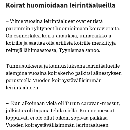
Koirat huomioidaan leirintäalueilla
–
Viime vuosina leirintäalueet ovat entistä
paremmin ryhtyneet huomioimaan koiravieraita.
On esimerkiksi koira-aitauksia, uimapaikkoja
koirille ja saattaa olla erillisiä koirille merkittyjä
reittejä lähimaastossa, Tyynismaa sanoo.
Tunnustuksena ja kannustuksena leirintäalueille
aiempina vuosina koirakerho palkitsi äänestyksen
perusteella Vuoden koiraystävällisimmän
leirintäalueen.
–
Kun aikoinaan vielä oli Turun caravan-messut,
julkistus oli tapana tehdä siellä. Kun ne messut
loppuivat, ei ole ollut oikein sopivaa paikkaa
Vuoden koiraystävällisimmän leirintäalueen