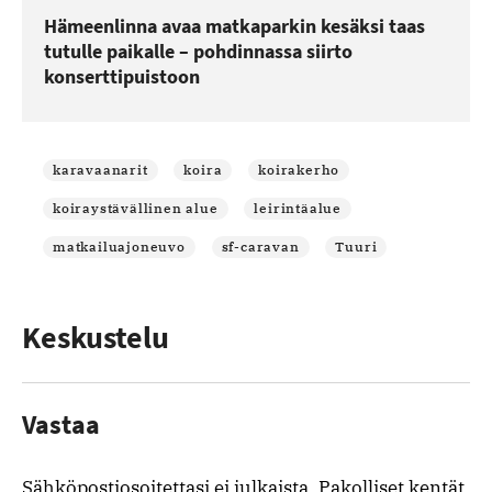
Hämeenlinna avaa matkaparkin kesäksi taas
tutulle paikalle – pohdinnassa siirto
konserttipuistoon
karavaanarit
koira
koirakerho
koiraystävällinen alue
leirintäalue
matkailuajoneuvo
sf-caravan
Tuuri
Keskustelu
Vastaa
Sähköpostiosoitettasi ei julkaista.
Pakolliset kentät