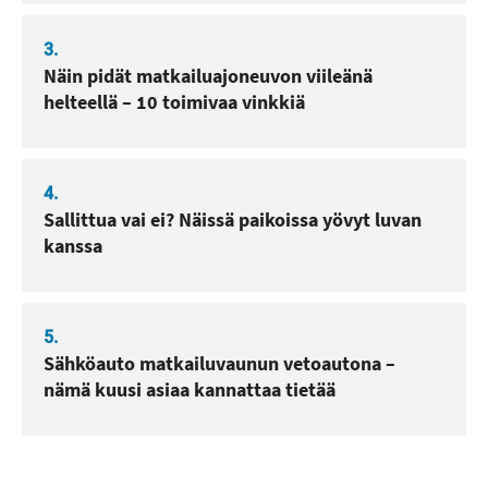
3.
Näin pidät matkailuajoneuvon viileänä
helteellä – 10 toimivaa vinkkiä
4.
Sallittua vai ei? Näissä paikoissa yövyt luvan
kanssa
5.
Sähköauto matkailuvaunun vetoautona –
nämä kuusi asiaa kannattaa tietää