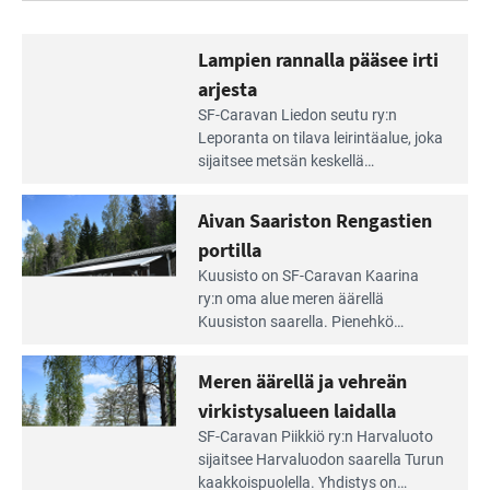
Lampien rannalla pääsee irti
arjesta
Lue
SF-Caravan Liedon seutu ry:n
Leirintäoppaan
Leporanta on tilava leirintäalue, joka
artikkeli:
sijaitsee metsän kes­kellä
Lampien
kirkasvetisen lammen ympärillä. –
rannalla
Lampi on upea ja puhdas, ja se
Aivan Saariston Rengastien
pääsee
tarjoaa ympäris­töineen kauniit
irti
portilla
maisemat ja loistavat virkistäytymis­
arjesta
Lue
mahdollisuudet.
Kuusisto on SF-Caravan Kaarina
Leirintäoppaan
ry:n oma alue meren äärellä
artikkeli:
Kuusiston saarella. Pie­nehkö
Aivan
caravan-alue on lapsiystävällinen,
Saariston
rauhallinen ja silmiinpistävän siisti.
Meren äärellä ja vehreän
Rengastien
portilla
virkistysalueen laidalla
Lue
SF-Caravan Piikkiö ry:n Harvaluoto
Leirintäoppaan
sijait­see Harvaluodon saarella Turun
artikkeli:
kaakkois­puolella. Yhdistys on