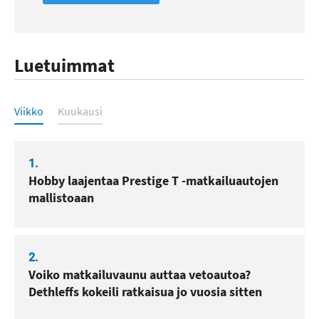
Luetuimmat
Luetuimmat
Viikko
Kuukausi
1.
Hobby laajentaa Prestige T -matkailuautojen
mallistoaan
2.
Voiko matkailuvaunu auttaa vetoautoa?
Dethleffs kokeili ratkaisua jo vuosia sitten