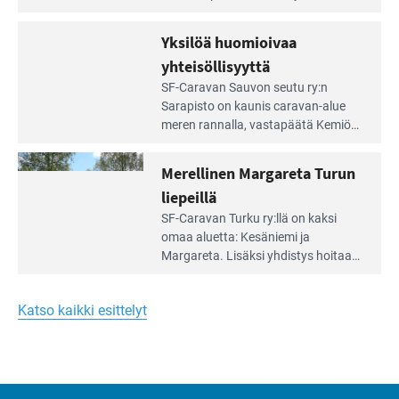
Meren
vuokrannut käyttöön­sä osan
äärellä
kunnan viiden hehtaarin
Yksilöä huomioivaa
ja
virkistysalueesta.
vehreän
yhteisöllisyyttä
virkistysalueen
Lue
SF-Caravan Sauvon seutu ry:n
laidalla
Leirintäoppaan
Sarapisto on kaunis caravan-alue
artikkeli:
meren rannalla, vasta­päätä Kemiön
Yksilöä
saarta. Alueella on 130 sähköllä
huomioivaa
varustettua caravan-paik­kaa sekä
Merellinen Margareta Turun
yhteisöllisyyttä
kymmenen paikkaa ilman sähköä.
liepeillä
Lue
SF-Caravan Turku ry:llä on kaksi
Leirintäoppaan
omaa aluet­ta: Kesäniemi ja
artikkeli:
Margareta. Lisäksi yhdis­tys hoitaa
Merellinen
Ruissalo Campingin talvialue­
Margareta
toimintaa.
Turun
Katso kaikki esittelyt
liepeillä