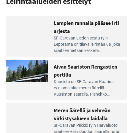
Leirintäalueiden esittelyt
Lampien rannalla pääsee irti
arjesta
Lue
SF-Caravan Liedon seutu ry:n
Leirintäoppaan
Leporanta on tilava leirintäalue, joka
artikkeli:
sijaitsee metsän kes­kellä
Lampien
kirkasvetisen lammen ympärillä. –
rannalla
Lampi on upea ja puhdas, ja se
Aivan Saariston Rengastien
pääsee
tarjoaa ympäris­töineen kauniit
irti
portilla
maisemat ja loistavat virkistäytymis­
arjesta
Lue
mahdollisuudet.
Kuusisto on SF-Caravan Kaarina
Leirintäoppaan
ry:n oma alue meren äärellä
artikkeli:
Kuusiston saarella. Pie­nehkö
Aivan
caravan-alue on lapsiystävällinen,
Saariston
rauhallinen ja silmiinpistävän siisti.
Meren äärellä ja vehreän
Rengastien
portilla
virkistysalueen laidalla
Lue
SF-Caravan Piikkiö ry:n Harvaluoto
Leirintäoppaan
sijait­see Harvaluodon saarella Turun