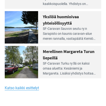
artikkeli:
kaakkois­puolella. Yhdistys on
Meren
vuokrannut käyttöön­sä osan
äärellä
kunnan viiden hehtaarin
Yksilöä huomioivaa
ja
virkistysalueesta.
vehreän
yhteisöllisyyttä
virkistysalueen
Lue
SF-Caravan Sauvon seutu ry:n
laidalla
Leirintäoppaan
Sarapisto on kaunis caravan-alue
artikkeli:
meren rannalla, vasta­päätä Kemiön
Yksilöä
saarta. Alueella on 130 sähköllä
huomioivaa
varustettua caravan-paik­kaa sekä
Merellinen Margareta Turun
yhteisöllisyyttä
kymmenen paikkaa ilman sähköä.
liepeillä
Lue
SF-Caravan Turku ry:llä on kaksi
Leirintäoppaan
omaa aluet­ta: Kesäniemi ja
artikkeli:
Margareta. Lisäksi yhdis­tys hoitaa
Merellinen
Ruissalo Campingin talvialue­
Margareta
toimintaa.
Turun
Katso kaikki esittelyt
liepeillä