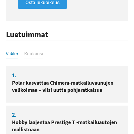
Osta lukuoikeus
Luetuimmat
Luetuimmat
Viikko
Kuukausi
1.
Polar kasvattaa Chimera-matkailuvaunujen
valikoimaa – viisi uutta pohjaratkaisua
2.
Hobby laajentaa Prestige T -matkailuautojen
mallistoaan