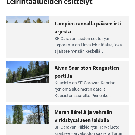
Leirintäalueiden esittelyt
Lampien rannalla pääsee irti
arjesta
Lue
SF-Caravan Liedon seutu ry:n
Leirintäoppaan
Leporanta on tilava leirintäalue, joka
artikkeli:
sijaitsee metsän kes­kellä
Lampien
kirkasvetisen lammen ympärillä. –
rannalla
Lampi on upea ja puhdas, ja se
Aivan Saariston Rengastien
pääsee
tarjoaa ympäris­töineen kauniit
irti
portilla
maisemat ja loistavat virkistäytymis­
arjesta
Lue
mahdollisuudet.
Kuusisto on SF-Caravan Kaarina
Leirintäoppaan
ry:n oma alue meren äärellä
artikkeli:
Kuusiston saarella. Pie­nehkö
Aivan
caravan-alue on lapsiystävällinen,
Saariston
rauhallinen ja silmiinpistävän siisti.
Meren äärellä ja vehreän
Rengastien
portilla
virkistysalueen laidalla
Lue
SF-Caravan Piikkiö ry:n Harvaluoto
Leirintäoppaan
sijait­see Harvaluodon saarella Turun