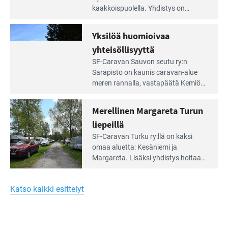
artikkeli:
kaakkois­puolella. Yhdistys on
Meren
vuokrannut käyttöön­sä osan
äärellä
kunnan viiden hehtaarin
Yksilöä huomioivaa
ja
virkistysalueesta.
vehreän
yhteisöllisyyttä
virkistysalueen
Lue
SF-Caravan Sauvon seutu ry:n
laidalla
Leirintäoppaan
Sarapisto on kaunis caravan-alue
artikkeli:
meren rannalla, vasta­päätä Kemiön
Yksilöä
saarta. Alueella on 130 sähköllä
huomioivaa
varustettua caravan-paik­kaa sekä
Merellinen Margareta Turun
yhteisöllisyyttä
kymmenen paikkaa ilman sähköä.
liepeillä
Lue
SF-Caravan Turku ry:llä on kaksi
Leirintäoppaan
omaa aluet­ta: Kesäniemi ja
artikkeli:
Margareta. Lisäksi yhdis­tys hoitaa
Merellinen
Ruissalo Campingin talvialue­
Margareta
toimintaa.
Turun
Katso kaikki esittelyt
liepeillä