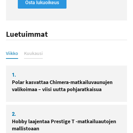
Osta lukuoikeus
Luetuimmat
Luetuimmat
Viikko
Kuukausi
1.
Polar kasvattaa Chimera-matkailuvaunujen
valikoimaa – viisi uutta pohjaratkaisua
2.
Hobby laajentaa Prestige T -matkailuautojen
mallistoaan