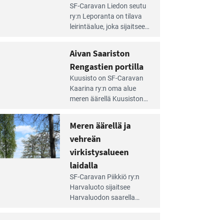
e
SF-Caravan Liedon seutu
irintäoppaan
ry:n Leporanta on tilava
tikkeli:
leirintäalue, joka sijaitsee
mpien
metsän kes­kellä
nnalla
kirkasvetisen lammen
Aivan Saariston
äsee
ympärillä. – Lampi on
i
Rengastien portilla
upea ja puhdas, ja se
jesta
e
tarjoaa ympäris­töineen
Kuusisto on SF-Caravan
irintäoppaan
kauniit maisemat ja
Kaarina ry:n oma alue
tikkeli:
loistavat virkistäytymis­
meren äärellä Kuusiston
van
mahdollisuudet.
saarella. Pie­nehkö
ariston
caravan-alue on
Meren äärellä ja
ngastien
lapsiystävällinen,
rtilla
vehreän
rauhallinen ja
silmiinpistävän siisti.
virkistysalueen
e
laidalla
irintäoppaan
SF-Caravan Piikkiö ry:n
tikkeli:
Harvaluoto sijait­see
eren
Harvaluodon saarella
rellä
Turun kaakkois­puolella.
Yhdistys on vuokrannut