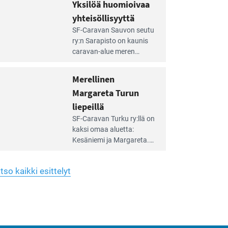
hreän
Yksilöä huomioivaa
rkistysalueen
käyttöön­sä osan kunnan
yhteisöllisyyttä
idalla
viiden hehtaarin
e
virkistysalueesta.
SF-Caravan Sauvon seutu
irintäoppaan
ry:n Sarapisto on kaunis
tikkeli:
caravan-alue meren
silöä
rannalla, vasta­päätä
omioivaa
Kemiön saarta. Alueella
Merellinen
teisöllisyyttä
on 130 sähköllä
Margareta Turun
varustettua caravan-paik­
kaa sekä kymmenen
liepeillä
e
paikkaa ilman sähköä.
SF-Caravan Turku ry:llä on
irintäoppaan
kaksi omaa aluet­ta:
tikkeli:
Kesäniemi ja Margareta.
rellinen
rgareta
Lisäksi yhdis­tys hoitaa
urun
Ruissalo Campingin
epeillä
tso kaikki esittelyt
talvialue­toimintaa.