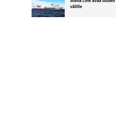
Stena Line avaa uuden
välille