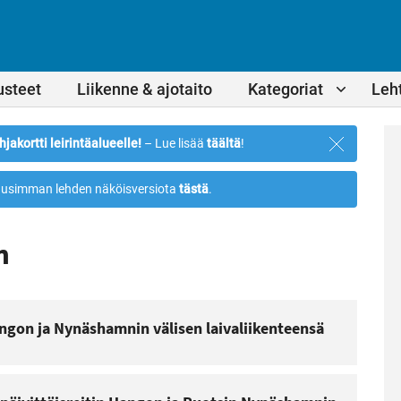
usteet
Liikenne & ajotaito
Kategoriat
Leht
Sulje
hjakortti leirintäalueelle!
– Lue lisää
täältä
!
ilmoitus
usimman lehden näköisversiota
tästä
.
n
ngon ja Nynäshamnin välisen laivaliikenteensä