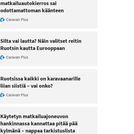
matkailuautokierros sai
odottamattoman käänteen
Caravan Plus
Silta vai lautta? Näin valitset reitin
Ruotsin kautta Eurooppaan
Caravan Plus
Ruotsissa kaikki on karavaanarille
liian siistiä – vai onko?
Caravan Plus
Käytetyn matkailuajoneuvon
hankinnassa kannattaa pitää pää
kylmänä – nappaa tarkistuslista