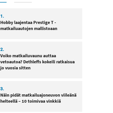
1.
Hobby laajentaa Prestige T -
matkailuautojen mallistoaan
2.
Voiko matkailuvaunu auttaa
vetoautoa? Dethleffs kokeili ratkaisua
jo vuosia sitten
3.
Näin pidät matkailuajoneuvon viileänä
helteellä – 10 toimivaa vinkkiä