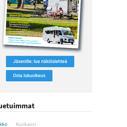
Jäsenille: lue näköislehteä
Osta lukuoikeus
uetuimmat
uetuimmat
ikko
Kuukausi