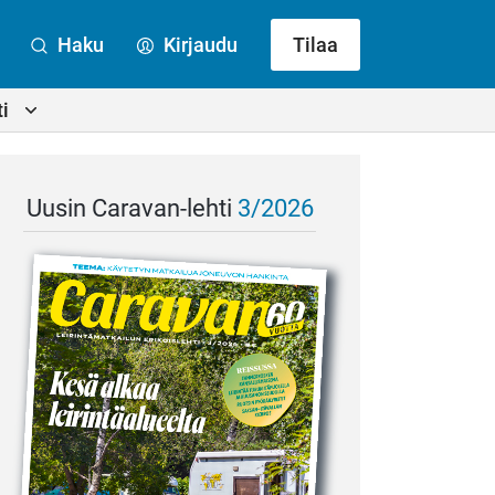
Haku
Kirjaudu
Tilaa
i
Uusin Caravan-lehti
3/2026