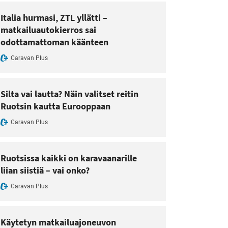
Italia hurmasi, ZTL yllätti –
matkailuautokierros sai
odottamattoman käänteen
Caravan Plus
Silta vai lautta? Näin valitset reitin
Ruotsin kautta Eurooppaan
Caravan Plus
Ruotsissa kaikki on karavaanarille
liian siistiä – vai onko?
Caravan Plus
Käytetyn matkailuajoneuvon