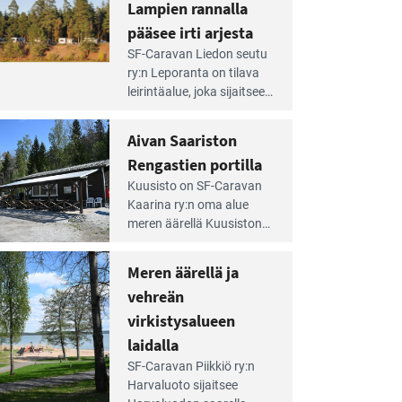
Lampien rannalla
pääsee irti arjesta
e
SF-Caravan Liedon seutu
irintäoppaan
ry:n Leporanta on tilava
tikkeli:
leirintäalue, joka sijaitsee
mpien
metsän kes­kellä
nnalla
kirkasvetisen lammen
Aivan Saariston
äsee
ympärillä. – Lampi on
i
Rengastien portilla
upea ja puhdas, ja se
jesta
e
tarjoaa ympäris­töineen
Kuusisto on SF-Caravan
irintäoppaan
kauniit maisemat ja
Kaarina ry:n oma alue
tikkeli:
loistavat virkistäytymis­
meren äärellä Kuusiston
van
mahdollisuudet.
saarella. Pie­nehkö
ariston
caravan-alue on
Meren äärellä ja
ngastien
lapsiystävällinen,
rtilla
vehreän
rauhallinen ja
silmiinpistävän siisti.
virkistysalueen
e
laidalla
irintäoppaan
SF-Caravan Piikkiö ry:n
tikkeli:
Harvaluoto sijait­see
eren