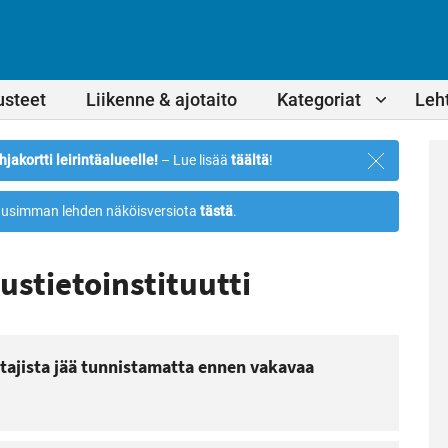
usteet
Liikenne & ajotaito
Kategoriat
Leht
Sulje
hjakortti leirintäalueelle!
– Lue lisää
täältä
!
ilmoitus
usimman lehden näköisversiota
tästä
.
stietoinstituutti
ttajista jää tunnistamatta ennen vakavaa