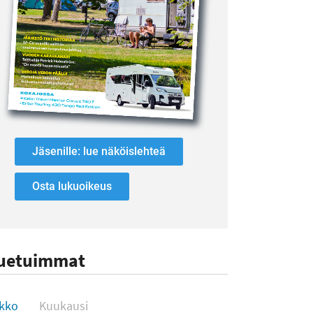
Jäsenille: lue näköislehteä
Osta lukuoikeus
uetuimmat
uetuimmat
ikko
Kuukausi