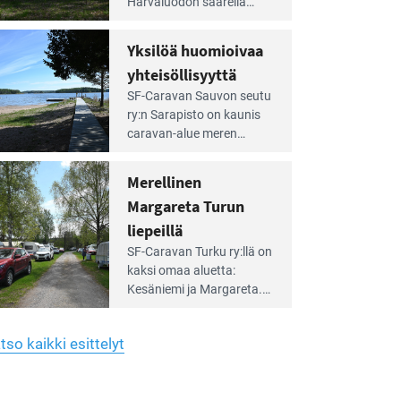
Harvaluodon saarella
rellä
Turun kaakkois­puolella.
Yhdistys on vuokrannut
hreän
Yksilöä huomioivaa
rkistysalueen
käyttöön­sä osan kunnan
yhteisöllisyyttä
idalla
viiden hehtaarin
e
virkistysalueesta.
SF-Caravan Sauvon seutu
irintäoppaan
ry:n Sarapisto on kaunis
tikkeli:
caravan-alue meren
silöä
rannalla, vasta­päätä
omioivaa
Kemiön saarta. Alueella
Merellinen
teisöllisyyttä
on 130 sähköllä
Margareta Turun
varustettua caravan-paik­
kaa sekä kymmenen
liepeillä
e
paikkaa ilman sähköä.
SF-Caravan Turku ry:llä on
irintäoppaan
kaksi omaa aluet­ta:
tikkeli:
Kesäniemi ja Margareta.
rellinen
rgareta
Lisäksi yhdis­tys hoitaa
urun
Ruissalo Campingin
epeillä
tso kaikki esittelyt
talvialue­toimintaa.