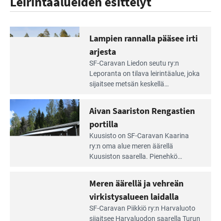
Leirintäalueiden esittelyt
Lampien rannalla pääsee irti
arjesta
Lue
SF-Caravan Liedon seutu ry:n
Leirintäoppaan
Leporanta on tilava leirintäalue, joka
artikkeli:
sijaitsee metsän kes­kellä
Lampien
kirkasvetisen lammen ympärillä. –
rannalla
Lampi on upea ja puhdas, ja se
Aivan Saariston Rengastien
pääsee
tarjoaa ympäris­töineen kauniit
irti
portilla
maisemat ja loistavat virkistäytymis­
arjesta
Lue
mahdollisuudet.
Kuusisto on SF-Caravan Kaarina
Leirintäoppaan
ry:n oma alue meren äärellä
artikkeli:
Kuusiston saarella. Pie­nehkö
Aivan
caravan-alue on lapsiystävällinen,
Saariston
rauhallinen ja silmiinpistävän siisti.
Meren äärellä ja vehreän
Rengastien
portilla
virkistysalueen laidalla
Lue
SF-Caravan Piikkiö ry:n Harvaluoto
Leirintäoppaan
sijait­see Harvaluodon saarella Turun