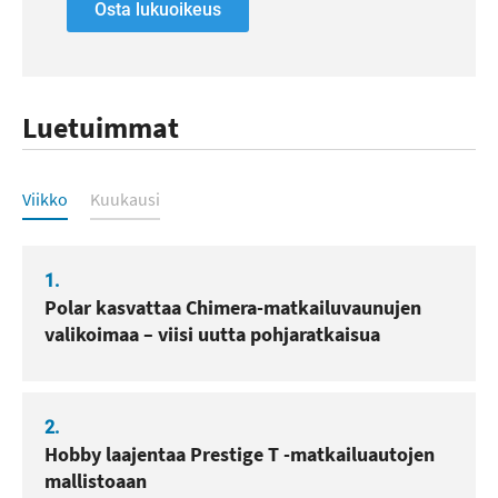
Osta lukuoikeus
Luetuimmat
Luetuimmat
Viikko
Kuukausi
1.
Polar kasvattaa Chimera-matkailuvaunujen
valikoimaa – viisi uutta pohjaratkaisua
2.
Hobby laajentaa Prestige T -matkailuautojen
mallistoaan