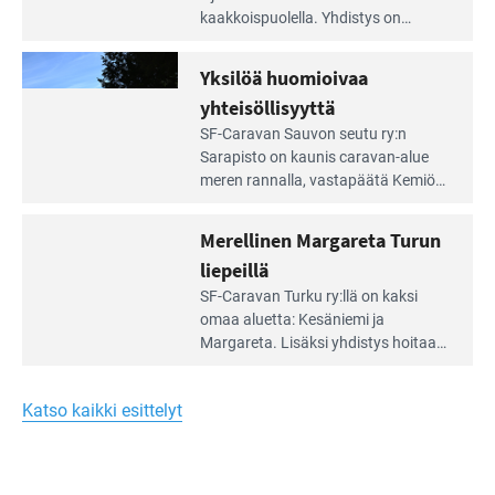
artikkeli:
kaakkois­puolella. Yhdistys on
Meren
vuokrannut käyttöön­sä osan
äärellä
kunnan viiden hehtaarin
Yksilöä huomioivaa
ja
virkistysalueesta.
vehreän
yhteisöllisyyttä
virkistysalueen
Lue
SF-Caravan Sauvon seutu ry:n
laidalla
Leirintäoppaan
Sarapisto on kaunis caravan-alue
artikkeli:
meren rannalla, vasta­päätä Kemiön
Yksilöä
saarta. Alueella on 130 sähköllä
huomioivaa
varustettua caravan-paik­kaa sekä
Merellinen Margareta Turun
yhteisöllisyyttä
kymmenen paikkaa ilman sähköä.
liepeillä
Lue
SF-Caravan Turku ry:llä on kaksi
Leirintäoppaan
omaa aluet­ta: Kesäniemi ja
artikkeli:
Margareta. Lisäksi yhdis­tys hoitaa
Merellinen
Ruissalo Campingin talvialue­
Margareta
toimintaa.
Turun
Katso kaikki esittelyt
liepeillä