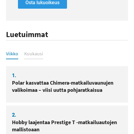
Osta lukuoikeus
Luetuimmat
Luetuimmat
Viikko
Kuukausi
1.
Polar kasvattaa Chimera-matkailuvaunujen
valikoimaa – viisi uutta pohjaratkaisua
2.
Hobby laajentaa Prestige T -matkailuautojen
mallistoaan