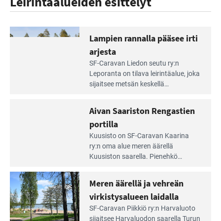
Leirintäalueiden esittelyt
Lampien rannalla pääsee irti
arjesta
Lue
SF-Caravan Liedon seutu ry:n
Leirintäoppaan
Leporanta on tilava leirintäalue, joka
artikkeli:
sijaitsee metsän kes­kellä
Lampien
kirkasvetisen lammen ympärillä. –
rannalla
Lampi on upea ja puhdas, ja se
Aivan Saariston Rengastien
pääsee
tarjoaa ympäris­töineen kauniit
irti
portilla
maisemat ja loistavat virkistäytymis­
arjesta
Lue
mahdollisuudet.
Kuusisto on SF-Caravan Kaarina
Leirintäoppaan
ry:n oma alue meren äärellä
artikkeli:
Kuusiston saarella. Pie­nehkö
Aivan
caravan-alue on lapsiystävällinen,
Saariston
rauhallinen ja silmiinpistävän siisti.
Meren äärellä ja vehreän
Rengastien
portilla
virkistysalueen laidalla
Lue
SF-Caravan Piikkiö ry:n Harvaluoto
Leirintäoppaan
sijait­see Harvaluodon saarella Turun