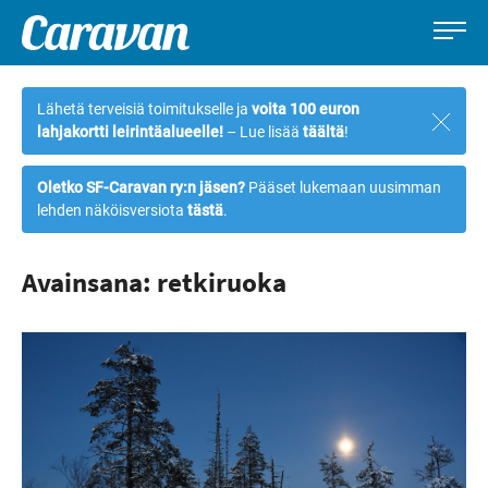
Caravan-
Leirintämatkailun
Siirry
lehti
erikoislehti
suoraan
Lähetä terveisiä toimitukselle ja
voita 100 euron
Sulje
sisältöön
lahjakortti leirintäalueelle!
– Lue lisää
täältä
!
ilmoi
Oletko SF-Caravan ry:n jäsen?
Pääset lukemaan uusimman
lehden näköisversiota
tästä
.
Avainsana: retkiruoka