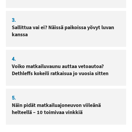
3.
Sallittua vai ei? Näissä paikoissa yövyt luvan
kanssa
4.
Voiko matkailuvaunu auttaa vetoautoa?
Dethleffs kokeili ratkaisua jo vuosia sitten
5.
Näin pidät matkailuajoneuvon viileänä
helteellä – 10 toimivaa vinkkiä