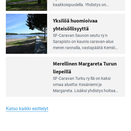
artikkeli:
kaakkois­puolella. Yhdistys on
Meren
vuokrannut käyttöön­sä osan
äärellä
kunnan viiden hehtaarin
Yksilöä huomioivaa
ja
virkistysalueesta.
vehreän
yhteisöllisyyttä
virkistysalueen
Lue
SF-Caravan Sauvon seutu ry:n
laidalla
Leirintäoppaan
Sarapisto on kaunis caravan-alue
artikkeli:
meren rannalla, vasta­päätä Kemiön
Yksilöä
saarta. Alueella on 130 sähköllä
huomioivaa
varustettua caravan-paik­kaa sekä
Merellinen Margareta Turun
yhteisöllisyyttä
kymmenen paikkaa ilman sähköä.
liepeillä
Lue
SF-Caravan Turku ry:llä on kaksi
Leirintäoppaan
omaa aluet­ta: Kesäniemi ja
artikkeli:
Margareta. Lisäksi yhdis­tys hoitaa
Merellinen
Ruissalo Campingin talvialue­
Margareta
toimintaa.
Turun
Katso kaikki esittelyt
liepeillä