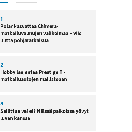
1.
Polar kasvattaa Chimera-
matkailuvaunujen valikoimaa – viisi
uutta pohjaratkaisua
2.
Hobby laajentaa Prestige T -
matkailuautojen mallistoaan
3.
Sallittua vai ei? Näissä paikoissa yövyt
luvan kanssa