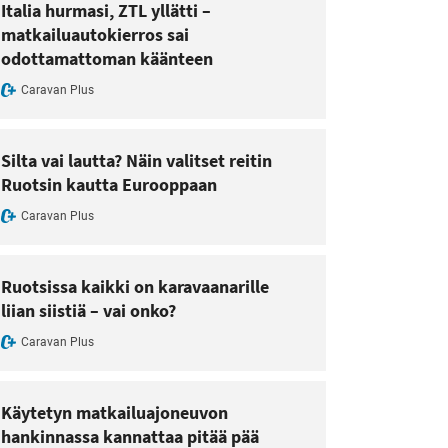
Italia hurmasi, ZTL yllätti –
matkailuautokierros sai
odottamattoman käänteen
Caravan Plus
Silta vai lautta? Näin valitset reitin
Ruotsin kautta Eurooppaan
Caravan Plus
Ruotsissa kaikki on karavaanarille
liian siistiä – vai onko?
Caravan Plus
Käytetyn matkailuajoneuvon
hankinnassa kannattaa pitää pää