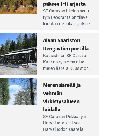
pääsee irti arjesta
e
SF-Caravan Liedon seutu
irintäoppaan
ry:n Leporanta on tilava
tikkeli:
leirintäalue, joka sijaitsee
mpien
metsän kes­kellä
nnalla
kirkasvetisen lammen
Aivan Saariston
äsee
ympärillä. – Lampi on
i
Rengastien portilla
upea ja puhdas, ja se
jesta
e
tarjoaa ympäris­töineen
Kuusisto on SF-Caravan
irintäoppaan
kauniit maisemat ja
Kaarina ry:n oma alue
tikkeli:
loistavat virkistäytymis­
meren äärellä Kuusiston
van
mahdollisuudet.
saarella. Pie­nehkö
ariston
caravan-alue on
Meren äärellä ja
ngastien
lapsiystävällinen,
rtilla
vehreän
rauhallinen ja
silmiinpistävän siisti.
virkistysalueen
e
laidalla
irintäoppaan
SF-Caravan Piikkiö ry:n
tikkeli:
Harvaluoto sijait­see
eren
Harvaluodon saarella
rellä
Turun kaakkois­puolella.