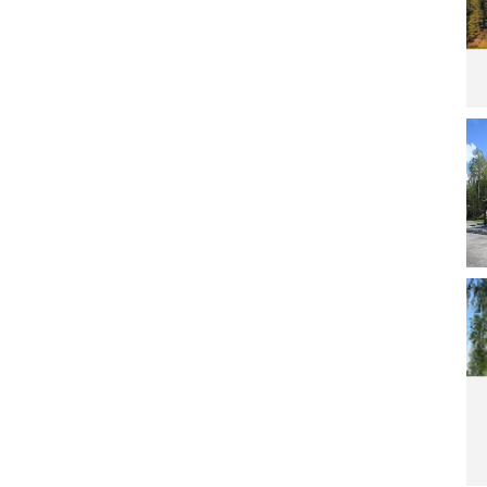
Lu
Le
ar
La
ra
pä
irt
ar
Lu
Le
ar
Ai
Sa
Re
po
Lu
Le
ar
M
ää