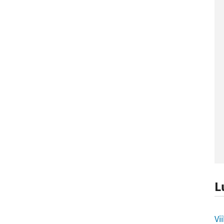
L
L
Vi