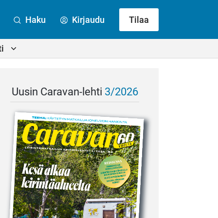
Haku
Kirjaudu
Tilaa
i
Uusin Caravan-lehti
3/2026