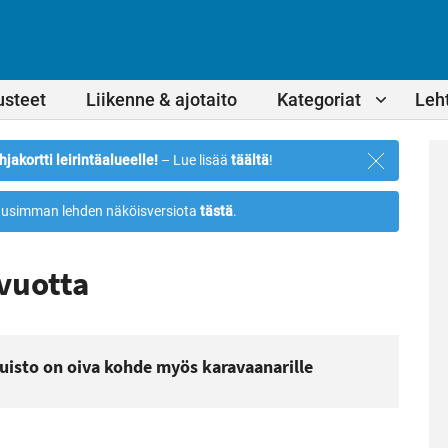
usteet
Liikenne & ajotaito
Kategoriat
Leht
Sulje
hjakortti leirintäalueelle!
– Lue lisää
täältä
!
ilmoitus
usimman lehden näköisversiota
tästä
.
vuotta
uisto on oiva kohde myös karavaanarille