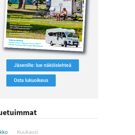
Jäsenille: lue näköislehteä
Osta lukuoikeus
uetuimmat
uetuimmat
ikko
Kuukausi