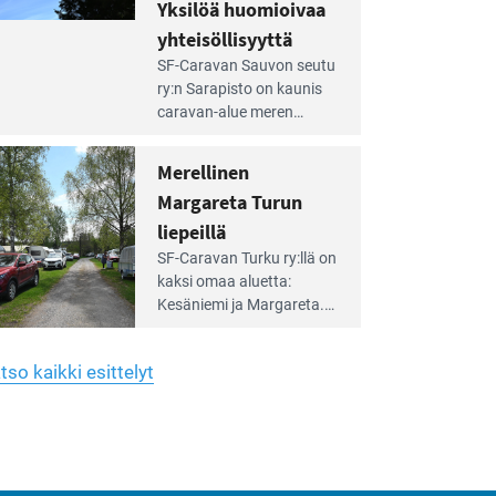
hreän
Yksilöä huomioivaa
rkistysalueen
käyttöön­sä osan kunnan
yhteisöllisyyttä
idalla
viiden hehtaarin
e
virkistysalueesta.
SF-Caravan Sauvon seutu
irintäoppaan
ry:n Sarapisto on kaunis
tikkeli:
caravan-alue meren
silöä
rannalla, vasta­päätä
omioivaa
Kemiön saarta. Alueella
Merellinen
teisöllisyyttä
on 130 sähköllä
Margareta Turun
varustettua caravan-paik­
kaa sekä kymmenen
liepeillä
e
paikkaa ilman sähköä.
SF-Caravan Turku ry:llä on
irintäoppaan
kaksi omaa aluet­ta:
tikkeli:
Kesäniemi ja Margareta.
rellinen
rgareta
Lisäksi yhdis­tys hoitaa
urun
Ruissalo Campingin
epeillä
tso kaikki esittelyt
talvialue­toimintaa.