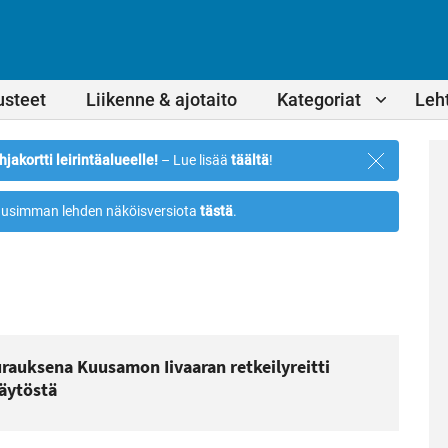
usteet
Liikenne & ajotaito
Kategoriat
Leht
Sulje
hjakortti leirintäalueelle!
– Lue lisää
täältä
!
ilmoitus
usimman lehden näköisversiota
tästä
.
auksena Kuusamon Iivaaran retkeilyreitti
käytöstä