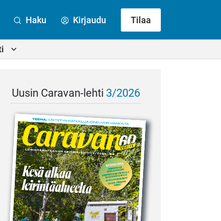
Haku
Kirjaudu
Tilaa
i
Uusin Caravan-lehti
3/2026