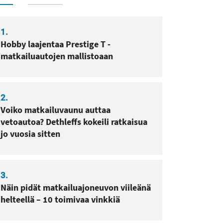
1.
Hobby laajentaa Prestige T -
matkailuautojen mallistoaan
2.
Voiko matkailuvaunu auttaa
vetoautoa? Dethleffs kokeili ratkaisua
jo vuosia sitten
3.
Näin pidät matkailuajoneuvon viileänä
helteellä – 10 toimivaa vinkkiä