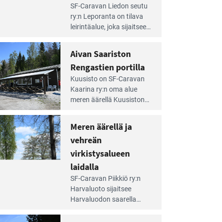
e
SF-Caravan Liedon seutu
irintäoppaan
ry:n Leporanta on tilava
tikkeli:
leirintäalue, joka sijaitsee
mpien
metsän kes­kellä
nnalla
kirkasvetisen lammen
Aivan Saariston
äsee
ympärillä. – Lampi on
i
Rengastien portilla
upea ja puhdas, ja se
jesta
e
tarjoaa ympäris­töineen
Kuusisto on SF-Caravan
irintäoppaan
kauniit maisemat ja
Kaarina ry:n oma alue
tikkeli:
loistavat virkistäytymis­
meren äärellä Kuusiston
van
mahdollisuudet.
saarella. Pie­nehkö
ariston
caravan-alue on
Meren äärellä ja
ngastien
lapsiystävällinen,
rtilla
vehreän
rauhallinen ja
silmiinpistävän siisti.
virkistysalueen
e
laidalla
irintäoppaan
SF-Caravan Piikkiö ry:n
tikkeli:
Harvaluoto sijait­see
eren
Harvaluodon saarella
rellä
Turun kaakkois­puolella.
Yhdistys on vuokrannut