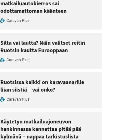
matkailuautokierros sai
odottamattoman käänteen
Caravan Plus
Silta vai lautta? Näin valitset reitin
Ruotsin kautta Eurooppaan
Caravan Plus
Ruotsissa kaikki on karavaanarille
liian siistiä – vai onko?
Caravan Plus
Käytetyn matkailuajoneuvon
hankinnassa kannattaa pitää pää
kylmänä – nappaa tarkistuslista