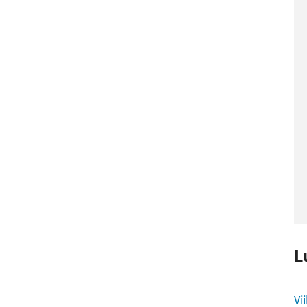
L
L
Vi