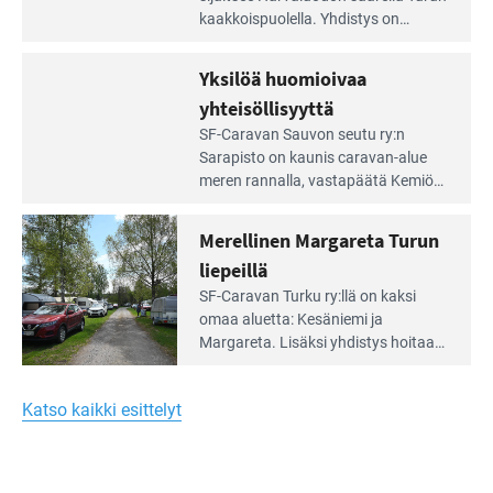
artikkeli:
kaakkois­puolella. Yhdistys on
Meren
vuokrannut käyttöön­sä osan
äärellä
kunnan viiden hehtaarin
Yksilöä huomioivaa
ja
virkistysalueesta.
vehreän
yhteisöllisyyttä
virkistysalueen
Lue
SF-Caravan Sauvon seutu ry:n
laidalla
Leirintäoppaan
Sarapisto on kaunis caravan-alue
artikkeli:
meren rannalla, vasta­päätä Kemiön
Yksilöä
saarta. Alueella on 130 sähköllä
huomioivaa
varustettua caravan-paik­kaa sekä
Merellinen Margareta Turun
yhteisöllisyyttä
kymmenen paikkaa ilman sähköä.
liepeillä
Lue
SF-Caravan Turku ry:llä on kaksi
Leirintäoppaan
omaa aluet­ta: Kesäniemi ja
artikkeli:
Margareta. Lisäksi yhdis­tys hoitaa
Merellinen
Ruissalo Campingin talvialue­
Margareta
toimintaa.
Turun
Katso kaikki esittelyt
liepeillä