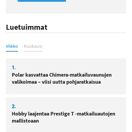
Luetuimmat
Luetuimmat
Viikko
Kuukausi
1.
Polar kasvattaa Chimera-matkailuvaunujen
valikoimaa – viisi uutta pohjaratkaisua
2.
Hobby laajentaa Prestige T -matkailuautojen
mallistoaan