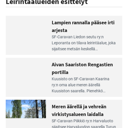
Leirintäalueiden esittelyt
Lampien rannalla pääsee irti
arjesta
Lue
SF-Caravan Liedon seutu ry:n
Leirintäoppaan
Leporanta on tilava leirintäalue, joka
artikkeli:
sijaitsee metsän kes­kellä
Lampien
kirkasvetisen lammen ympärillä. –
rannalla
Lampi on upea ja puhdas, ja se
Aivan Saariston Rengastien
pääsee
tarjoaa ympäris­töineen kauniit
irti
portilla
maisemat ja loistavat virkistäytymis­
arjesta
Lue
mahdollisuudet.
Kuusisto on SF-Caravan Kaarina
Leirintäoppaan
ry:n oma alue meren äärellä
artikkeli:
Kuusiston saarella. Pie­nehkö
Aivan
caravan-alue on lapsiystävällinen,
Saariston
rauhallinen ja silmiinpistävän siisti.
Meren äärellä ja vehreän
Rengastien
portilla
virkistysalueen laidalla
Lue
SF-Caravan Piikkiö ry:n Harvaluoto
Leirintäoppaan
sijait­see Harvaluodon saarella Turun