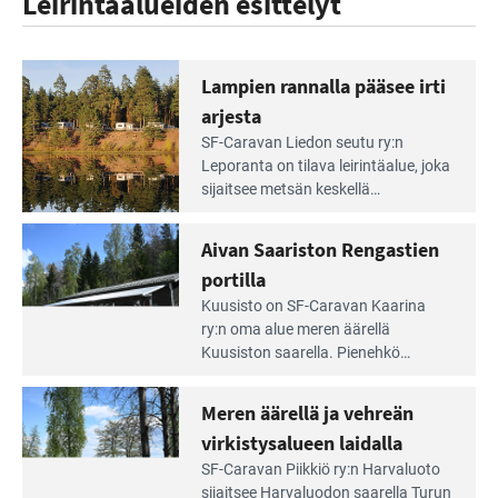
Leirintäalueiden esittelyt
Lampien rannalla pääsee irti
arjesta
Lue
SF-Caravan Liedon seutu ry:n
Leirintäoppaan
Leporanta on tilava leirintäalue, joka
artikkeli:
sijaitsee metsän kes­kellä
Lampien
kirkasvetisen lammen ympärillä. –
rannalla
Lampi on upea ja puhdas, ja se
Aivan Saariston Rengastien
pääsee
tarjoaa ympäris­töineen kauniit
irti
portilla
maisemat ja loistavat virkistäytymis­
arjesta
Lue
mahdollisuudet.
Kuusisto on SF-Caravan Kaarina
Leirintäoppaan
ry:n oma alue meren äärellä
artikkeli:
Kuusiston saarella. Pie­nehkö
Aivan
caravan-alue on lapsiystävällinen,
Saariston
rauhallinen ja silmiinpistävän siisti.
Meren äärellä ja vehreän
Rengastien
portilla
virkistysalueen laidalla
Lue
SF-Caravan Piikkiö ry:n Harvaluoto
Leirintäoppaan
sijait­see Harvaluodon saarella Turun