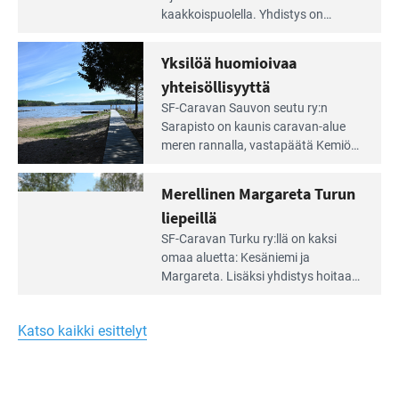
artikkeli:
kaakkois­puolella. Yhdistys on
Meren
vuokrannut käyttöön­sä osan
äärellä
kunnan viiden hehtaarin
Yksilöä huomioivaa
ja
virkistysalueesta.
vehreän
yhteisöllisyyttä
virkistysalueen
Lue
SF-Caravan Sauvon seutu ry:n
laidalla
Leirintäoppaan
Sarapisto on kaunis caravan-alue
artikkeli:
meren rannalla, vasta­päätä Kemiön
Yksilöä
saarta. Alueella on 130 sähköllä
huomioivaa
varustettua caravan-paik­kaa sekä
Merellinen Margareta Turun
yhteisöllisyyttä
kymmenen paikkaa ilman sähköä.
liepeillä
Lue
SF-Caravan Turku ry:llä on kaksi
Leirintäoppaan
omaa aluet­ta: Kesäniemi ja
artikkeli:
Margareta. Lisäksi yhdis­tys hoitaa
Merellinen
Ruissalo Campingin talvialue­
Margareta
toimintaa.
Turun
Katso kaikki esittelyt
liepeillä