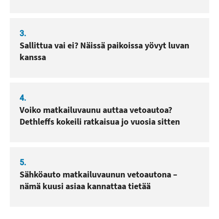
3.
Sallittua vai ei? Näissä paikoissa yövyt luvan
kanssa
4.
Voiko matkailuvaunu auttaa vetoautoa?
Dethleffs kokeili ratkaisua jo vuosia sitten
5.
Sähköauto matkailuvaunun vetoautona –
nämä kuusi asiaa kannattaa tietää