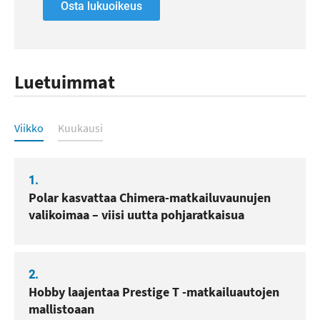
Osta lukuoikeus
Luetuimmat
Luetuimmat
Viikko
Kuukausi
1.
Polar kasvattaa Chimera-matkailuvaunujen
valikoimaa – viisi uutta pohjaratkaisua
2.
Hobby laajentaa Prestige T -matkailuautojen
mallistoaan